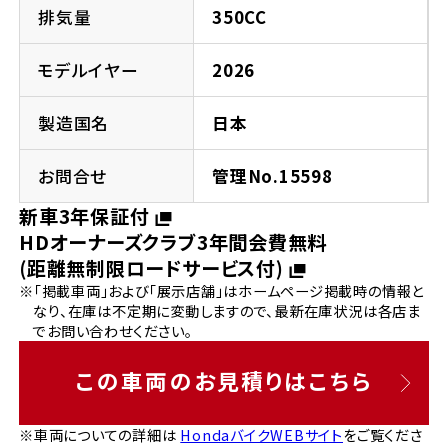
法人向けサービス
ホンダドリーム 葛飾
ホンダドリーム 一宮
ホンダドリーム 豊中
ホンダドリーム 福岡西
排気量
350CC
福島県
徳島県
お問い合わせ
ホンダドリーム 大田
ホンダドリーム 豊橋
モデルイヤー
2026
京都府
熊本県
ホンダドリーム 郡山
ホンダドリーム 徳島
製造国名
日本
ホンダドリーム 立川
ホンダドリーム 名古屋上小田井
ホンダドリーム 京都伏見
ホンダドリーム 熊本
香川県
お問合せ
管理No.15598
ホンダドリーム 京都右京
神奈川県
岐阜県
新車3年保証付
ホンダドリーム 高松
HDオーナーズクラブ3年間会費無料
ホンダドリーム 磯子
ホンダドリーム 岐阜
ホンダドリーム 京都北山
(距離無制限ロードサービス付)
※「掲載車両」および「展示店舗」はホームページ掲載時の情報と
高知県
ホンダドリーム 横浜都筑
なり、在庫は不定期に変動しますので、最新在庫状況は各店ま
兵庫県
でお問い合わせください。
ホンダドリーム 高知
ホンダドリーム 横浜旭
ホンダドリーム 神戸灘
この車両のお見積りはこちら
ホンダドリーム 川崎宮前
ホンダドリーム 尼崎
※車両についての詳細は
HondaバイクWEBサイト
をご覧くださ