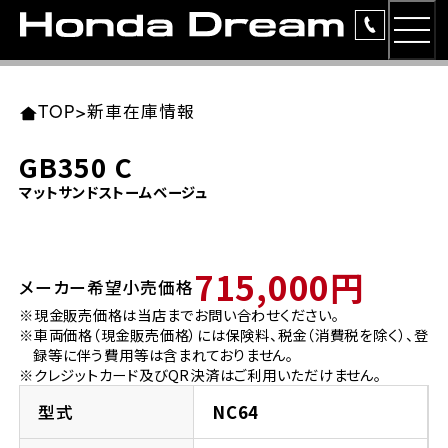
MEN
TOP
東北エリア 店舗一覧
関東エリア 店舗一覧
中部エリア 店舗一覧
近畿エリア 店舗一覧
中国・四国エリア 店舗一覧
九州エリア 店舗一覧
TOP
>
新車在庫情報
簡易お見積り
GB350 C
岩手県
東京都
愛知県
大阪府
岡山県
福岡県
マットサンドストームベージュ
ラインアップ
ホンダドリーム 盛岡
ホンダドリーム 世田谷
ホンダドリーム 名古屋中央
ホンダドリーム 堺
ホンダドリーム 岡山
ホンダドリーム 博多
安心のサービス
715,000円
メーカー希望小売価格
ホンダドリーム 西東京
ホンダドリーム 名古屋南
ホンダドリーム 箕面
ホンダドリーム 福岡東
レンタルバイク
宮城県
広島県
※現金販売価格は当店までお問い合わせください。
※車両価格（現金販売価格）には保険料、税金（消費税を除く）、登
ホンダドリーム 練馬
ホンダドリーム 小牧
ホンダドリーム 藤井寺
ホンダドリーム 久留米
洋用品
録等に伴う費用等は含まれておりません。
ホンダドリーム 仙台泉
ホンダドリーム 広島
※クレジットカード及びQR決済はご利用いただけません。
ホンダドリーム 板橋
ホンダドリーム 名古屋東
ホンダドリーム 東淀川
ホンダドリーム 福岡春日
イベント
型式
NC64
ホンダドリーム 宮城岩沼
ホンダドリーム 福山