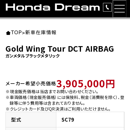
MEN
TOP
東北エリア 店舗一覧
関東エリア 店舗一覧
中部エリア 店舗一覧
近畿エリア 店舗一覧
中国・四国エリア 店舗一覧
九州エリア 店舗一覧
TOP
>
新車在庫情報
簡易お見積り
Gold Wing Tour DCT AIRBAG
岩手県
東京都
愛知県
大阪府
岡山県
福岡県
ガンメタルブラックメタリック
ラインアップ
ホンダドリーム 盛岡
ホンダドリーム 世田谷
ホンダドリーム 名古屋中央
ホンダドリーム 堺
ホンダドリーム 岡山
ホンダドリーム 博多
安心のサービス
3,905,000円
メーカー希望小売価格
ホンダドリーム 西東京
ホンダドリーム 名古屋南
ホンダドリーム 箕面
ホンダドリーム 福岡東
レンタルバイク
宮城県
広島県
※現金販売価格は当店までお問い合わせください。
※車両価格（現金販売価格）には保険料、税金（消費税を除く）、登
ホンダドリーム 練馬
ホンダドリーム 小牧
ホンダドリーム 藤井寺
ホンダドリーム 久留米
洋用品
録等に伴う費用等は含まれておりません。
ホンダドリーム 仙台泉
ホンダドリーム 広島
※クレジットカード及びQR決済はご利用いただけません。
ホンダドリーム 板橋
ホンダドリーム 名古屋東
ホンダドリーム 東淀川
ホンダドリーム 福岡春日
イベント
型式
SC79
ホンダドリーム 宮城岩沼
ホンダドリーム 福山