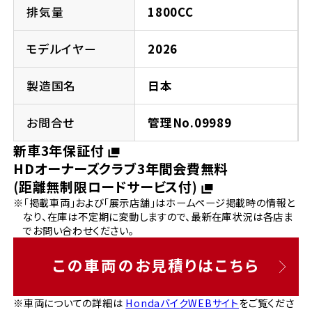
法人向けサービス
ホンダドリーム 葛飾
ホンダドリーム 一宮
ホンダドリーム 豊中
ホンダドリーム 福岡西
排気量
1800CC
福島県
徳島県
お問い合わせ
ホンダドリーム 大田
ホンダドリーム 豊橋
モデルイヤー
2026
京都府
熊本県
ホンダドリーム 郡山
ホンダドリーム 徳島
製造国名
日本
ホンダドリーム 立川
ホンダドリーム 名古屋上小田井
ホンダドリーム 京都伏見
ホンダドリーム 熊本
香川県
お問合せ
管理No.09989
ホンダドリーム 京都右京
神奈川県
岐阜県
新車3年保証付
ホンダドリーム 高松
HDオーナーズクラブ3年間会費無料
ホンダドリーム 磯子
ホンダドリーム 岐阜
ホンダドリーム 京都北山
(距離無制限ロードサービス付)
※「掲載車両」および「展示店舗」はホームページ掲載時の情報と
高知県
ホンダドリーム 横浜都筑
なり、在庫は不定期に変動しますので、最新在庫状況は各店ま
兵庫県
でお問い合わせください。
ホンダドリーム 高知
ホンダドリーム 横浜旭
ホンダドリーム 神戸灘
この車両のお見積りはこちら
ホンダドリーム 川崎宮前
ホンダドリーム 尼崎
※車両についての詳細は
HondaバイクWEBサイト
をご覧くださ