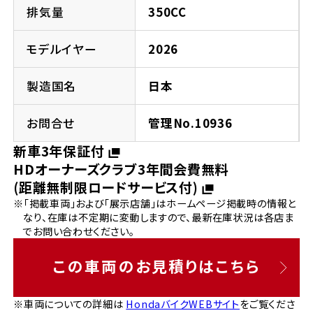
法人向けサービス
ホンダドリーム 葛飾
ホンダドリーム 一宮
ホンダドリーム 豊中
ホンダドリーム 福岡西
排気量
350CC
福島県
徳島県
お問い合わせ
ホンダドリーム 大田
ホンダドリーム 豊橋
モデルイヤー
2026
京都府
熊本県
ホンダドリーム 郡山
ホンダドリーム 徳島
製造国名
日本
ホンダドリーム 立川
ホンダドリーム 名古屋上小田井
ホンダドリーム 京都伏見
ホンダドリーム 熊本
香川県
お問合せ
管理No.10936
ホンダドリーム 京都右京
神奈川県
岐阜県
新車3年保証付
ホンダドリーム 高松
HDオーナーズクラブ3年間会費無料
ホンダドリーム 磯子
ホンダドリーム 岐阜
ホンダドリーム 京都北山
(距離無制限ロードサービス付)
※「掲載車両」および「展示店舗」はホームページ掲載時の情報と
高知県
ホンダドリーム 横浜都筑
なり、在庫は不定期に変動しますので、最新在庫状況は各店ま
兵庫県
でお問い合わせください。
ホンダドリーム 高知
ホンダドリーム 横浜旭
ホンダドリーム 神戸灘
この車両のお見積りはこちら
ホンダドリーム 川崎宮前
ホンダドリーム 尼崎
※車両についての詳細は
HondaバイクWEBサイト
をご覧くださ