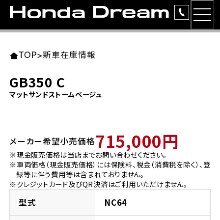
MEN
TOP
東北エリア 店舗一覧
関東エリア 店舗一覧
中部エリア 店舗一覧
近畿エリア 店舗一覧
中国・四国エリア 店舗一覧
九州エリア 店舗一覧
TOP
>
新車在庫情報
簡易お見積り
GB350 C
岩手県
東京都
愛知県
大阪府
岡山県
福岡県
マットサンドストームベージュ
ラインアップ
ホンダドリーム 盛岡
ホンダドリーム 世田谷
ホンダドリーム 名古屋中央
ホンダドリーム 堺
ホンダドリーム 岡山
ホンダドリーム 博多
安心のサービス
715,000円
メーカー希望小売価格
ホンダドリーム 西東京
ホンダドリーム 名古屋南
ホンダドリーム 箕面
ホンダドリーム 福岡東
レンタルバイク
宮城県
広島県
※現金販売価格は当店までお問い合わせください。
※車両価格（現金販売価格）には保険料、税金（消費税を除く）、登
ホンダドリーム 練馬
ホンダドリーム 小牧
ホンダドリーム 藤井寺
ホンダドリーム 久留米
洋用品
録等に伴う費用等は含まれておりません。
ホンダドリーム 仙台泉
ホンダドリーム 広島
※クレジットカード及びQR決済はご利用いただけません。
ホンダドリーム 板橋
ホンダドリーム 名古屋東
ホンダドリーム 東淀川
ホンダドリーム 福岡春日
イベント
型式
NC64
ホンダドリーム 宮城岩沼
ホンダドリーム 福山