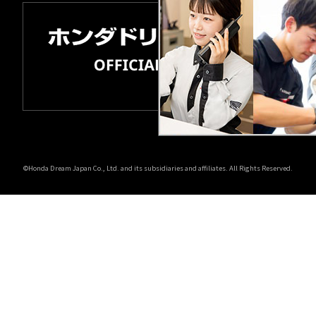
©Honda Dream Japan Co., Ltd. and its subsidiaries and affiliates. All Rights Reserved.