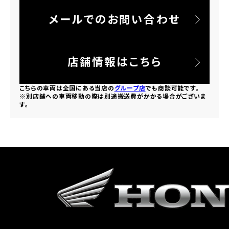
メールでのお問い合わせ
ホンダドリーム 所沢
ホンダドリーム 大宮
店舗情報はこちら
ホンダドリーム 狭山
こちらの車両は全国にある当店の
グループ店
でも商談可能です。
※別店舗への車両移動の際は別途搬送費がかかる場合がございま
す。
ホンダドリーム 東浦和
ホンダドリーム 草加
ホンダドリーム 新座
茨城県
ホンダドリーム 水戸北