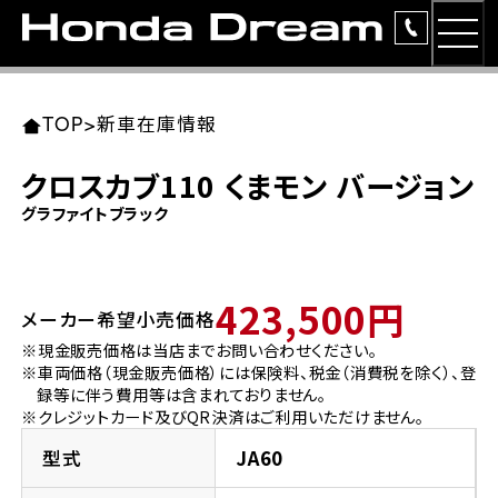
MEN
TOP
東北エリア 店舗一覧
関東エリア 店舗一覧
中部エリア 店舗一覧
近畿エリア 店舗一覧
中国・四国エリア 店舗一覧
九州エリア 店舗一覧
TOP
>
新車在庫情報
簡易お見積り
クロスカブ110 くまモン バージョン
岩手県
東京都
愛知県
大阪府
岡山県
福岡県
グラファイトブラック
ラインアップ
ホンダドリーム 盛岡
ホンダドリーム 世田谷
ホンダドリーム 名古屋中央
ホンダドリーム 堺
ホンダドリーム 岡山
ホンダドリーム 博多
安心のサービス
423,500円
メーカー希望小売価格
ホンダドリーム 西東京
ホンダドリーム 名古屋南
ホンダドリーム 箕面
ホンダドリーム 福岡東
レンタルバイク
宮城県
広島県
※現金販売価格は当店までお問い合わせください。
※車両価格（現金販売価格）には保険料、税金（消費税を除く）、登
ホンダドリーム 練馬
ホンダドリーム 小牧
ホンダドリーム 藤井寺
ホンダドリーム 久留米
洋用品
録等に伴う費用等は含まれておりません。
ホンダドリーム 仙台泉
ホンダドリーム 広島
※クレジットカード及びQR決済はご利用いただけません。
ホンダドリーム 板橋
ホンダドリーム 名古屋東
ホンダドリーム 東淀川
ホンダドリーム 福岡春日
イベント
型式
JA60
ホンダドリーム 宮城岩沼
ホンダドリーム 福山