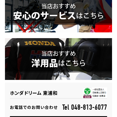
ホンダドリーム 横浜緑
ホンダドリーム 姫路
ホンダドリーム 西宮甲子園
千葉県
ホンダドリーム 船橋
奈良県
ホンダドリーム 松戸
ホンダドリーム 奈良
ホンダドリーム 蘇我
埼玉県
ホンダドリーム 東浦和
ホンダドリーム ふかや花園
Tel 048-813-6077
お電話でのお問い合わせ
ホンダドリーム 鴻巣