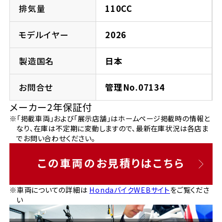
法人向けサービス
ホンダドリーム 葛飾
ホンダドリーム 一宮
ホンダドリーム 豊中
ホンダドリーム 福岡西
排気量
110CC
福島県
徳島県
お問い合わせ
ホンダドリーム 大田
ホンダドリーム 豊橋
モデルイヤー
2026
京都府
熊本県
ホンダドリーム 郡山
ホンダドリーム 徳島
製造国名
日本
ホンダドリーム 立川
ホンダドリーム 名古屋上小田井
ホンダドリーム 京都伏見
ホンダドリーム 熊本
香川県
お問合せ
管理No.07134
ホンダドリーム 京都右京
神奈川県
岐阜県
メーカー2年保証付
ホンダドリーム 高松
※「掲載車両」および「展示店舗」はホームページ掲載時の情報と
ホンダドリーム 磯子
ホンダドリーム 岐阜
ホンダドリーム 京都北山
なり、在庫は不定期に変動しますので、最新在庫状況は各店ま
でお問い合わせください。
高知県
ホンダドリーム 横浜都筑
兵庫県
この車両のお見積りはこちら
ホンダドリーム 高知
ホンダドリーム 横浜旭
ホンダドリーム 神戸灘
※車両についての詳細は
HondaバイクWEBサイト
をご覧くださ
い
ホンダドリーム 川崎宮前
ホンダドリーム 尼崎