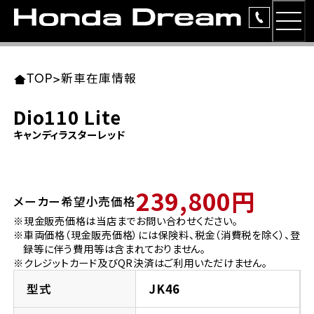
MEN
TOP
東北エリア 店舗一覧
関東エリア 店舗一覧
中部エリア 店舗一覧
近畿エリア 店舗一覧
中国・四国エリア 店舗一覧
九州エリア 店舗一覧
TOP
>
新車在庫情報
簡易お見積り
Dio110 Lite
岩手県
東京都
愛知県
大阪府
岡山県
福岡県
キャンディラスターレッド
ラインアップ
ホンダドリーム 盛岡
ホンダドリーム 世田谷
ホンダドリーム 名古屋中央
ホンダドリーム 堺
ホンダドリーム 岡山
ホンダドリーム 博多
安心のサービス
239,800円
メーカー希望小売価格
ホンダドリーム 西東京
ホンダドリーム 名古屋南
ホンダドリーム 箕面
ホンダドリーム 福岡東
レンタルバイク
宮城県
広島県
※現金販売価格は当店までお問い合わせください。
※車両価格（現金販売価格）には保険料、税金（消費税を除く）、登
ホンダドリーム 練馬
ホンダドリーム 小牧
ホンダドリーム 藤井寺
ホンダドリーム 久留米
洋用品
録等に伴う費用等は含まれておりません。
ホンダドリーム 仙台泉
ホンダドリーム 広島
※クレジットカード及びQR決済はご利用いただけません。
ホンダドリーム 板橋
ホンダドリーム 名古屋東
ホンダドリーム 東淀川
ホンダドリーム 福岡春日
イベント
型式
JK46
ホンダドリーム 宮城岩沼
ホンダドリーム 福山