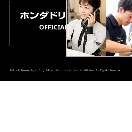
©Honda Dream Japan Co., Ltd. and its subsidiaries and affiliates. All Rights Reserved.