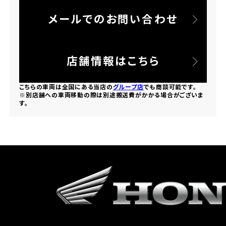
メールでのお問い合わせ
ホンダドリーム 所沢
ホンダドリーム 大宮
店舗情報はこちら
ホンダドリーム 狭山
こちらの車両は全国にある当店の
グループ店
でも商談可能です。
※別店舗への車両移動の際は別途搬送費がかかる場合がございま
す。
ホンダドリーム 東浦和
ホンダドリーム 草加
ホンダドリーム 新座
茨城県
ホンダドリーム 水戸北