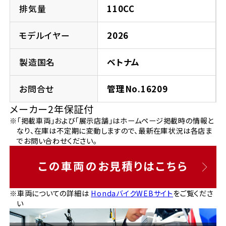
法人向けサービス
ホンダドリーム 葛飾
ホンダドリーム 一宮
ホンダドリーム 豊中
ホンダドリーム 福岡西
排気量
110CC
福島県
徳島県
お問い合わせ
ホンダドリーム 大田
ホンダドリーム 豊橋
モデルイヤー
2026
京都府
熊本県
ホンダドリーム 郡山
ホンダドリーム 徳島
製造国名
ベトナム
ホンダドリーム 立川
ホンダドリーム 名古屋上小田井
ホンダドリーム 京都伏見
ホンダドリーム 熊本
香川県
お問合せ
管理No.16209
ホンダドリーム 京都右京
神奈川県
岐阜県
メーカー2年保証付
ホンダドリーム 高松
※「掲載車両」および「展示店舗」はホームページ掲載時の情報と
ホンダドリーム 磯子
ホンダドリーム 岐阜
ホンダドリーム 京都北山
なり、在庫は不定期に変動しますので、最新在庫状況は各店ま
でお問い合わせください。
高知県
ホンダドリーム 横浜都筑
兵庫県
この車両のお見積りはこちら
ホンダドリーム 高知
ホンダドリーム 横浜旭
ホンダドリーム 神戸灘
※車両についての詳細は
HondaバイクWEBサイト
をご覧くださ
い
ホンダドリーム 川崎宮前
ホンダドリーム 尼崎