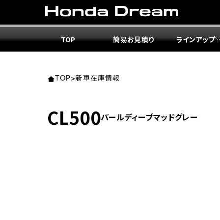
TOP
簡易お見積り
ラインアップ
東北エ
関東エ
中部エ
近畿エ
中国・
九州エ
岩手
東京
愛知
大阪
岡山
福岡
TOP
>
新車在庫情報
ホンダ
ホンダ
ホンダ
ホンダ
ホンダ
ホンダ
CL500
パールディープマッドグレー
ホンダ
ホンダ
ホンダ
ホンダ
宮城
広島
ホンダ
ホンダ
ホンダ
ホンダ
ホンダ
ホンダ
ホンダ
ホンダ
京都
熊本
福島
徳島
ホンダ
ホンダ
神奈
岐阜
ホンダ
ホンダ
ホンダ
ホンダ
ホンダ