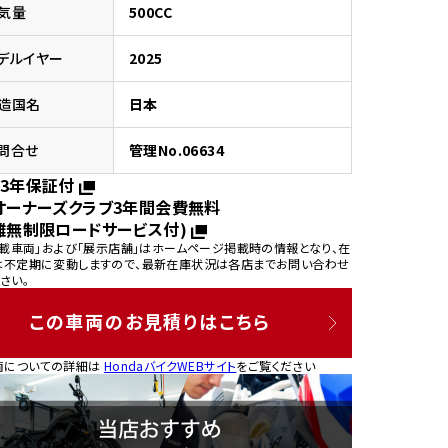
気量
500CC
デルイヤー
2025
造国名
日本
園
問合せ
管理No.06634
3年保証付
オーナーズクラブ3年間会費無料
離無制限ロードサービス付)
掲載車両」および「展示店舗」はホームページ掲載時の情報となり、在
は不定期に変動しますので、最新在庫状況は各店までお問い合わせ
さい。
この車両のお見積りはこちら
両についての詳細は
HondaバイクWEBサイト
をご覧ください