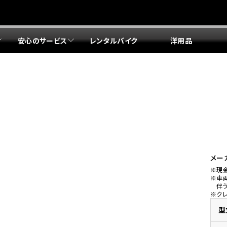
安心のサービス
レンタルバイク
洋用品
リア 店舗一覧
リア 店舗一覧
リア 店舗一覧
リア 店舗一覧
四国エリア 店舗一覧
リア 店舗一覧
県
都
県
府
県
県
ドリーム 盛岡
ドリーム 世田谷
ドリーム 名古屋中央
ドリーム 堺
ドリーム 岡山
ドリーム 博多
ホンダドリーム 西東京
ホンダドリーム 名古屋南
ホンダドリーム 箕面
ホンダドリーム 福岡東
ドリーム 練馬
ドリーム 小牧
ドリーム 藤井寺
ドリーム 久留米
ホンダドリーム 板橋
ホンダドリーム 名古屋東
ホンダドリーム 東淀川
ホンダドリーム 福岡春日
県
県
ドリーム 葛飾
ドリーム 一宮
ドリーム 豊中
ドリーム 福岡西
ホンダドリーム 大田
ホンダドリーム 豊橋
ドリーム 仙台泉
ドリーム 広島
ホンダドリーム 宮城岩沼
ホンダドリーム 福山
メー
※現
ドリーム 立川
ドリーム 名古屋上小田井
※車
府
県
県
県
伴
※ク
ドリーム 京都伏見
ドリーム 熊本
ホンダドリーム 京都右京
川県
県
ドリーム 郡山
ドリーム 徳島
型
ドリーム 磯子
ドリーム 岐阜
ドリーム 京都北山
ホンダドリーム 横浜都筑