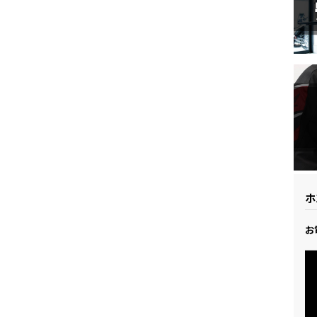
ドリーム 草加
ホンダドリーム 新座
県
ドリーム 水戸北
ホ
お