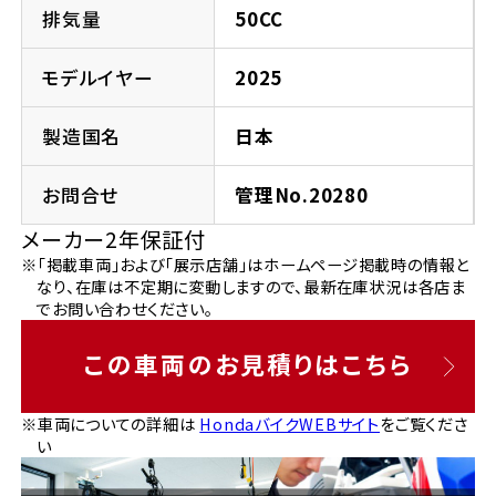
法人向けサービス
ホンダドリーム 葛飾
ホンダドリーム 一宮
ホンダドリーム 豊中
ホンダドリーム 福岡西
排気量
50CC
福島県
徳島県
お問い合わせ
ホンダドリーム 大田
ホンダドリーム 豊橋
モデルイヤー
2025
京都府
熊本県
ホンダドリーム 郡山
ホンダドリーム 徳島
製造国名
日本
ホンダドリーム 立川
ホンダドリーム 名古屋上小田井
ホンダドリーム 京都伏見
ホンダドリーム 熊本
香川県
お問合せ
管理No.20280
ホンダドリーム 京都右京
神奈川県
岐阜県
メーカー2年保証付
ホンダドリーム 高松
※「掲載車両」および「展示店舗」はホームページ掲載時の情報と
ホンダドリーム 磯子
ホンダドリーム 岐阜
ホンダドリーム 京都北山
なり、在庫は不定期に変動しますので、最新在庫状況は各店ま
でお問い合わせください。
高知県
ホンダドリーム 横浜都筑
兵庫県
この車両のお見積りはこちら
ホンダドリーム 高知
ホンダドリーム 横浜旭
ホンダドリーム 神戸灘
※車両についての詳細は
HondaバイクWEBサイト
をご覧くださ
い
ホンダドリーム 川崎宮前
ホンダドリーム 尼崎