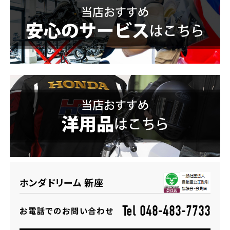
ホンダドリーム 横浜緑
ホンダドリーム 姫路
ホンダドリーム 西宮甲子園
千葉県
ホンダドリーム 船橋
奈良県
ホンダドリーム 松戸
ホンダドリーム 奈良
ホンダドリーム 蘇我
埼玉県
ホンダドリーム 新座
ホンダドリーム ふかや花園
Tel 048-483-7733
お電話でのお問い合わせ
ホンダドリーム 鴻巣