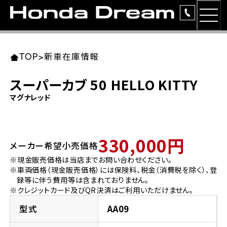
MEN
TOP
東北エリア 店舗一覧
関東エリア 店舗一覧
中部エリア 店舗一覧
近畿エリア 店舗一覧
中国・四国エリア 店舗一覧
九州エリア 店舗一覧
TOP
>
新車在庫情報
簡易お見積り
スーパーカブ 50 HELLO KITTY
岩手県
東京都
愛知県
大阪府
岡山県
福岡県
マグナレッド
ラインアップ
ホンダドリーム 盛岡
ホンダドリーム 世田谷
ホンダドリーム 名古屋中央
ホンダドリーム 堺
ホンダドリーム 岡山
ホンダドリーム 博多
安心のサービス
330,000円
メーカー希望小売価格
ホンダドリーム 西東京
ホンダドリーム 名古屋南
ホンダドリーム 箕面
ホンダドリーム 福岡東
レンタルバイク
宮城県
広島県
※現金販売価格は当店までお問い合わせください。
※車両価格（現金販売価格）には保険料、税金（消費税を除く）、登
ホンダドリーム 練馬
ホンダドリーム 小牧
ホンダドリーム 藤井寺
ホンダドリーム 久留米
洋用品
録等に伴う費用等は含まれておりません。
ホンダドリーム 仙台泉
ホンダドリーム 広島
※クレジットカード及びQR決済はご利用いただけません。
ホンダドリーム 板橋
ホンダドリーム 名古屋東
ホンダドリーム 東淀川
ホンダドリーム 福岡春日
イベント
型式
AA09
ホンダドリーム 宮城岩沼
ホンダドリーム 福山