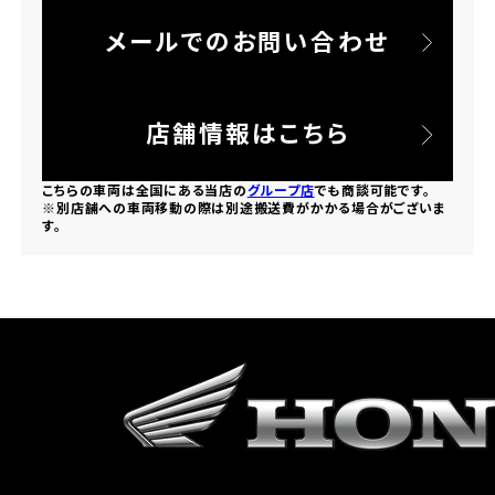
メールでのお問い合わせ
ホンダドリーム 所沢
ホンダドリーム 大宮
店舗情報はこちら
ホンダドリーム 狭山
こちらの車両は全国にある当店の
グループ店
でも商談可能です。
※別店舗への車両移動の際は別途搬送費がかかる場合がございま
す。
ホンダドリーム 東浦和
ホンダドリーム 草加
ホンダドリーム 新座
茨城県
ホンダドリーム 水戸北