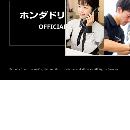
©Honda Dream Japan Co., Ltd. and its subsidiaries and affiliates. All Rights Reserved.