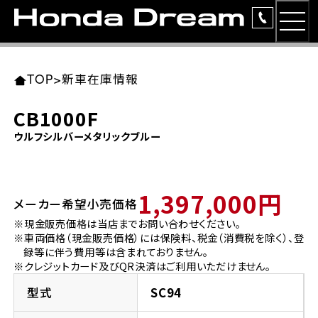
MEN
TOP
東北エリア 店舗一覧
関東エリア 店舗一覧
中部エリア 店舗一覧
近畿エリア 店舗一覧
中国・四国エリア 店舗一覧
九州エリア 店舗一覧
TOP
>
新車在庫情報
簡易お見積り
CB1000F
岩手県
東京都
愛知県
大阪府
岡山県
福岡県
ウルフシルバーメタリックブルー
ラインアップ
ホンダドリーム 盛岡
ホンダドリーム 世田谷
ホンダドリーム 名古屋中央
ホンダドリーム 堺
ホンダドリーム 岡山
ホンダドリーム 博多
安心のサービス
1,397,000円
メーカー希望小売価格
ホンダドリーム 西東京
ホンダドリーム 名古屋南
ホンダドリーム 箕面
ホンダドリーム 福岡東
レンタルバイク
宮城県
広島県
※現金販売価格は当店までお問い合わせください。
※車両価格（現金販売価格）には保険料、税金（消費税を除く）、登
ホンダドリーム 練馬
ホンダドリーム 小牧
ホンダドリーム 藤井寺
ホンダドリーム 久留米
洋用品
録等に伴う費用等は含まれておりません。
ホンダドリーム 仙台泉
ホンダドリーム 広島
※クレジットカード及びQR決済はご利用いただけません。
ホンダドリーム 板橋
ホンダドリーム 名古屋東
ホンダドリーム 東淀川
ホンダドリーム 福岡春日
イベント
型式
SC94
ホンダドリーム 宮城岩沼
ホンダドリーム 福山