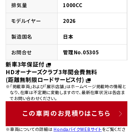
法人向けサービス
ホンダドリーム 葛飾
ホンダドリーム 一宮
ホンダドリーム 豊中
ホンダドリーム 福岡西
排気量
1000CC
福島県
徳島県
お問い合わせ
ホンダドリーム 大田
ホンダドリーム 豊橋
モデルイヤー
2026
京都府
熊本県
ホンダドリーム 郡山
ホンダドリーム 徳島
製造国名
日本
ホンダドリーム 立川
ホンダドリーム 名古屋上小田井
ホンダドリーム 京都伏見
ホンダドリーム 熊本
香川県
お問合せ
管理No.05305
ホンダドリーム 京都右京
神奈川県
岐阜県
新車3年保証付
ホンダドリーム 高松
HDオーナーズクラブ3年間会費無料
ホンダドリーム 磯子
ホンダドリーム 岐阜
ホンダドリーム 京都北山
(距離無制限ロードサービス付)
※「掲載車両」および「展示店舗」はホームページ掲載時の情報と
高知県
ホンダドリーム 横浜都筑
なり、在庫は不定期に変動しますので、最新在庫状況は各店ま
兵庫県
でお問い合わせください。
ホンダドリーム 高知
ホンダドリーム 横浜旭
ホンダドリーム 神戸灘
この車両のお見積りはこちら
ホンダドリーム 川崎宮前
ホンダドリーム 尼崎
※車両についての詳細は
HondaバイクWEBサイト
をご覧くださ