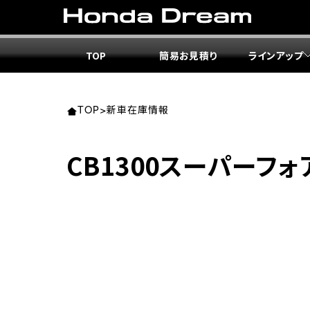
TOP
簡易お見積り
ラインアップ
東北エ
関東エ
中部エ
近畿エ
中国・
九州エ
岩手
東京
愛知
大阪
岡山
福岡
TOP
>
新車在庫情報
ホンダ
ホンダ
ホンダ
ホンダ
ホンダ
ホンダ
CB1300スーパーフォア S
ホンダ
ホンダ
ホンダ
ホンダ
宮城
広島
ホンダ
ホンダ
ホンダ
ホンダ
ホンダ
ホンダ
ホンダ
ホンダ
京都
熊本
福島
徳島
ホンダ
ホンダ
神奈
岐阜
ホンダ
ホンダ
ホンダ
ホンダ
ホンダ