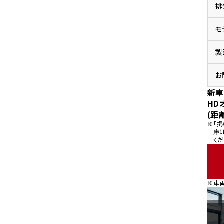
排
県
ドリーム 横浜旭
ホンダドリーム 川崎宮前
県
モ
ドリーム 高松
ドリーム 横浜緑
ドリーム 神戸灘
ホンダドリーム 尼崎
製
県
ドリーム 姫路
ホンダドリーム 西宮甲子
県
お
ドリーム 高知
新車
ドリーム 船橋
ホンダドリーム 松戸
HD
県
(距
ドリーム 蘇我
※「
ドリーム 奈良
庫
くだ
県
ドリーム ふかや花園
ホンダドリーム 鴻巣
※車
ドリーム 所沢
ホンダドリーム 大宮
ドリーム 狭山
ホンダドリーム 東浦和