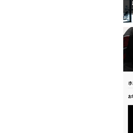
ドリーム 草加
ホンダドリーム 新座
県
ドリーム 水戸北
ホ
お