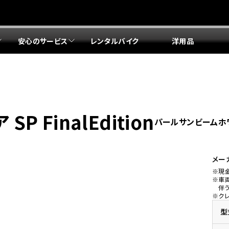
安心のサービス
レンタルバイク
洋用品
リア 店舗一覧
リア 店舗一覧
リア 店舗一覧
リア 店舗一覧
四国エリア 店舗一覧
リア 店舗一覧
県
都
県
府
県
県
ドリーム 盛岡
ドリーム 世田谷
ドリーム 名古屋中央
ドリーム 堺
ドリーム 岡山
ドリーム 博多
ホンダドリーム 西東京
ホンダドリーム 名古屋南
ホンダドリーム 箕面
ホンダドリーム 福岡東
P FinalEdition
パールサンビームホ
ドリーム 練馬
ドリーム 小牧
ドリーム 藤井寺
ドリーム 久留米
ホンダドリーム 板橋
ホンダドリーム 名古屋東
ホンダドリーム 東淀川
ホンダドリーム 福岡春日
県
県
ドリーム 葛飾
ドリーム 一宮
ドリーム 豊中
ドリーム 福岡西
ホンダドリーム 大田
ホンダドリーム 豊橋
ドリーム 仙台泉
ドリーム 広島
ホンダドリーム 宮城岩沼
ホンダドリーム 福山
メー
※現
ドリーム 立川
ドリーム 名古屋上小田井
※車
府
県
県
県
伴
※ク
ドリーム 京都伏見
ドリーム 熊本
ホンダドリーム 京都右京
川県
県
ドリーム 郡山
ドリーム 徳島
型
ドリーム 磯子
ドリーム 岐阜
ドリーム 京都北山
ホンダドリーム 横浜都筑