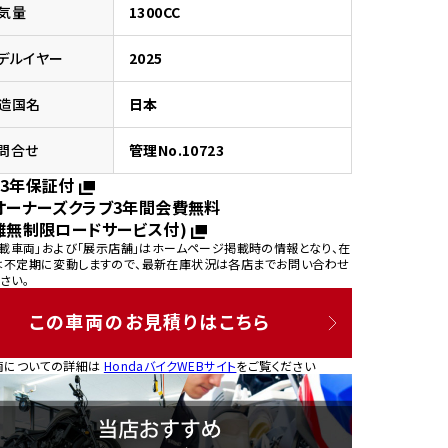
気量
1300CC
デルイヤー
2025
造国名
日本
園
問合せ
管理No.10723
3年保証付
オーナーズクラブ3年間会費無料
離無制限ロードサービス付)
掲載車両」および「展示店舗」はホームページ掲載時の情報となり、在
は不定期に変動しますので、最新在庫状況は各店までお問い合わせ
さい。
この車両のお見積りはこちら
両についての詳細は
HondaバイクWEBサイト
をご覧ください