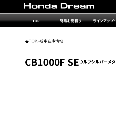
TOP
簡易お見積り
ラインアップ
東北エ
関東エ
中部エ
近畿エ
中国・
九州エ
岩手
東京
愛知
大阪
岡山
福岡
TOP
>
新車在庫情報
ホンダ
ホンダ
ホンダ
ホンダ
ホンダ
ホンダ
CB1000F SE
ウルフシルバーメタ
ホンダ
ホンダ
ホンダ
ホンダ
宮城
広島
ホンダ
ホンダ
ホンダ
ホンダ
ホンダ
ホンダ
ホンダ
ホンダ
京都
熊本
福島
徳島
ホンダ
ホンダ
神奈
岐阜
ホンダ
ホンダ
ホンダ
ホンダ
ホンダ