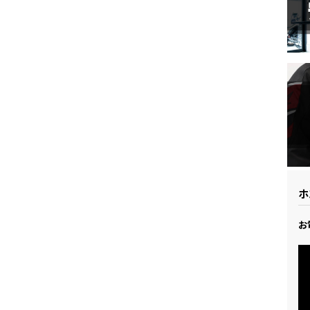
ドリーム 草加
ホンダドリーム 新座
県
ドリーム 水戸北
ホ
お