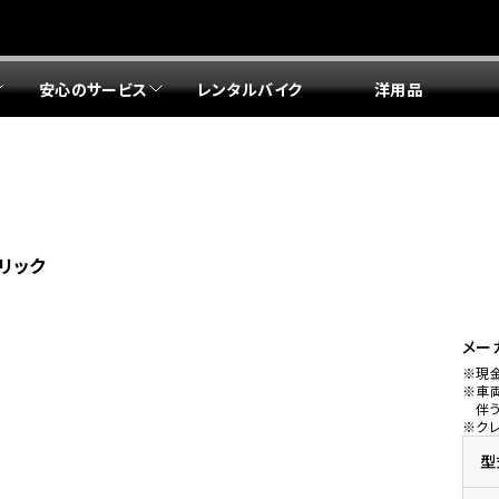
安心のサービス
レンタルバイク
洋用品
リア 店舗一覧
リア 店舗一覧
リア 店舗一覧
リア 店舗一覧
四国エリア 店舗一覧
リア 店舗一覧
県
都
県
府
県
県
ドリーム 盛岡
ドリーム 世田谷
ドリーム 名古屋中央
ドリーム 堺
ドリーム 岡山
ドリーム 博多
ホンダドリーム 西東京
ホンダドリーム 名古屋南
ホンダドリーム 箕面
ホンダドリーム 福岡東
リック
ドリーム 練馬
ドリーム 小牧
ドリーム 藤井寺
ドリーム 久留米
ホンダドリーム 板橋
ホンダドリーム 名古屋東
ホンダドリーム 東淀川
ホンダドリーム 福岡春日
県
県
ドリーム 葛飾
ドリーム 一宮
ドリーム 豊中
ドリーム 福岡西
ホンダドリーム 大田
ホンダドリーム 豊橋
ドリーム 仙台泉
ドリーム 広島
ホンダドリーム 宮城岩沼
ホンダドリーム 福山
メー
※現
ドリーム 立川
ドリーム 名古屋上小田井
※車
府
県
県
県
伴
※ク
ドリーム 京都伏見
ドリーム 熊本
ホンダドリーム 京都右京
川県
県
ドリーム 郡山
ドリーム 徳島
型
ドリーム 磯子
ドリーム 岐阜
ドリーム 京都北山
ホンダドリーム 横浜都筑