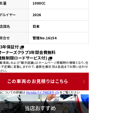
気量
1000CC
デルイヤー
2026
造国名
日本
園
問合せ
管理No.16154
3年保証付
オーナーズクラブ3年間会費無料
離無制限ロードサービス付)
掲載車両」および「展示店舗」はホームページ掲載時の情報となり、在
は不定期に変動しますので、最新在庫状況は各店までお問い合わせ
さい。
この車両のお見積りはこちら
両についての詳細は
HondaバイクWEBサイト
をご覧ください