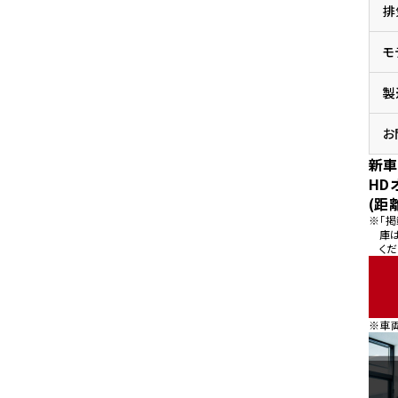
排
県
ドリーム 横浜旭
ホンダドリーム 川崎宮前
県
モ
ドリーム 高松
ドリーム 横浜緑
ドリーム 神戸灘
ホンダドリーム 尼崎
製
県
ドリーム 姫路
ホンダドリーム 西宮甲子
県
お
ドリーム 高知
新車
ドリーム 船橋
ホンダドリーム 松戸
HD
県
(距
ドリーム 蘇我
※「
ドリーム 奈良
庫
くだ
県
ドリーム ふかや花園
ホンダドリーム 鴻巣
※車
ドリーム 所沢
ホンダドリーム 大宮
ドリーム 狭山
ホンダドリーム 東浦和