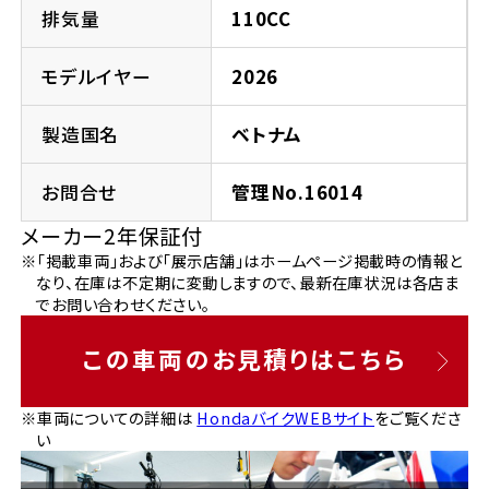
法人向けサービス
ホンダドリーム 葛飾
ホンダドリーム 一宮
ホンダドリーム 豊中
ホンダドリーム 福岡西
排気量
110CC
福島県
徳島県
お問い合わせ
ホンダドリーム 大田
ホンダドリーム 豊橋
モデルイヤー
2026
京都府
熊本県
ホンダドリーム 郡山
ホンダドリーム 徳島
製造国名
ベトナム
ホンダドリーム 立川
ホンダドリーム 名古屋上小田井
ホンダドリーム 京都伏見
ホンダドリーム 熊本
香川県
お問合せ
管理No.16014
ホンダドリーム 京都右京
神奈川県
岐阜県
メーカー2年保証付
ホンダドリーム 高松
※「掲載車両」および「展示店舗」はホームページ掲載時の情報と
ホンダドリーム 磯子
ホンダドリーム 岐阜
ホンダドリーム 京都北山
なり、在庫は不定期に変動しますので、最新在庫状況は各店ま
でお問い合わせください。
高知県
ホンダドリーム 横浜都筑
兵庫県
この車両のお見積りはこちら
ホンダドリーム 高知
ホンダドリーム 横浜旭
ホンダドリーム 神戸灘
※車両についての詳細は
HondaバイクWEBサイト
をご覧くださ
い
ホンダドリーム 川崎宮前
ホンダドリーム 尼崎