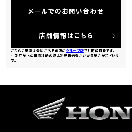
メールでのお問い合わせ
ホンダドリーム 所沢
ホンダドリーム 大宮
店舗情報はこちら
ホンダドリーム 狭山
こちらの車両は全国にある当店の
グループ店
でも商談可能です。
※別店舗への車両移動の際は別途搬送費がかかる場合がございま
す。
ホンダドリーム 東浦和
ホンダドリーム 草加
ホンダドリーム 新座
茨城県
ホンダドリーム 水戸北