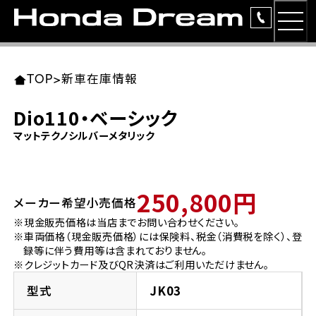
MEN
TOP
東北エリア 店舗一覧
関東エリア 店舗一覧
中部エリア 店舗一覧
近畿エリア 店舗一覧
中国・四国エリア 店舗一覧
九州エリア 店舗一覧
TOP
>
新車在庫情報
簡易お見積り
Dio110・ベーシック
岩手県
東京都
愛知県
大阪府
岡山県
福岡県
マットテクノシルバーメタリック
ラインアップ
ホンダドリーム 盛岡
ホンダドリーム 世田谷
ホンダドリーム 名古屋中央
ホンダドリーム 堺
ホンダドリーム 岡山
ホンダドリーム 博多
安心のサービス
250,800円
メーカー希望小売価格
ホンダドリーム 西東京
ホンダドリーム 名古屋南
ホンダドリーム 箕面
ホンダドリーム 福岡東
レンタルバイク
宮城県
広島県
※現金販売価格は当店までお問い合わせください。
※車両価格（現金販売価格）には保険料、税金（消費税を除く）、登
ホンダドリーム 練馬
ホンダドリーム 小牧
ホンダドリーム 藤井寺
ホンダドリーム 久留米
洋用品
録等に伴う費用等は含まれておりません。
ホンダドリーム 仙台泉
ホンダドリーム 広島
※クレジットカード及びQR決済はご利用いただけません。
ホンダドリーム 板橋
ホンダドリーム 名古屋東
ホンダドリーム 東淀川
ホンダドリーム 福岡春日
イベント
型式
JK03
ホンダドリーム 宮城岩沼
ホンダドリーム 福山