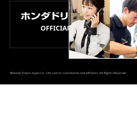
©Honda Dream Japan Co., Ltd. and its subsidiaries and affiliates. All Rights Reserved.