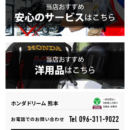
ホンダドリーム 横浜緑
ホンダドリーム 姫路
ホンダドリーム 西宮甲子園
千葉県
ホンダドリーム 船橋
奈良県
ホンダドリーム 松戸
ホンダドリーム 奈良
ホンダドリーム 蘇我
埼玉県
ホンダドリーム 熊本
ホンダドリーム ふかや花園
Tel 096-311-9022
お電話でのお問い合わせ
ホンダドリーム 鴻巣