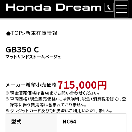
MEN
TOP
東北エリア 店舗一覧
関東エリア 店舗一覧
中部エリア 店舗一覧
近畿エリア 店舗一覧
中国・四国エリア 店舗一覧
九州エリア 店舗一覧
TOP
>
新車在庫情報
簡易お見積り
GB350 C
岩手県
東京都
愛知県
大阪府
岡山県
福岡県
マットサンドストームベージュ
ラインアップ
ホンダドリーム 盛岡
ホンダドリーム 世田谷
ホンダドリーム 名古屋中央
ホンダドリーム 堺
ホンダドリーム 岡山
ホンダドリーム 博多
安心のサービス
715,000円
メーカー希望小売価格
ホンダドリーム 西東京
ホンダドリーム 名古屋南
ホンダドリーム 箕面
ホンダドリーム 福岡東
レンタルバイク
宮城県
広島県
※現金販売価格は当店までお問い合わせください。
※車両価格（現金販売価格）には保険料、税金（消費税を除く）、登
ホンダドリーム 練馬
ホンダドリーム 小牧
ホンダドリーム 藤井寺
ホンダドリーム 久留米
洋用品
録等に伴う費用等は含まれておりません。
ホンダドリーム 仙台泉
ホンダドリーム 広島
※クレジットカード及びQR決済はご利用いただけません。
ホンダドリーム 板橋
ホンダドリーム 名古屋東
ホンダドリーム 東淀川
ホンダドリーム 福岡春日
イベント
型式
NC64
ホンダドリーム 宮城岩沼
ホンダドリーム 福山