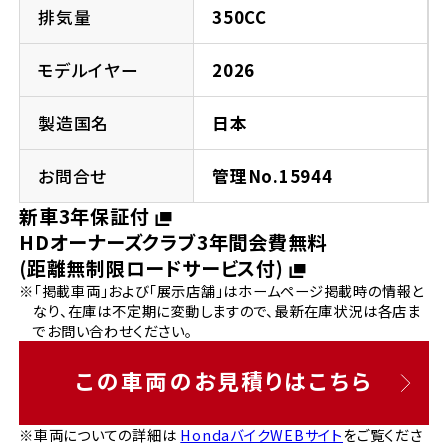
法人向けサービス
ホンダドリーム 葛飾
ホンダドリーム 一宮
ホンダドリーム 豊中
ホンダドリーム 福岡西
排気量
350CC
福島県
徳島県
お問い合わせ
ホンダドリーム 大田
ホンダドリーム 豊橋
モデルイヤー
2026
京都府
熊本県
ホンダドリーム 郡山
ホンダドリーム 徳島
製造国名
日本
ホンダドリーム 立川
ホンダドリーム 名古屋上小田井
ホンダドリーム 京都伏見
ホンダドリーム 熊本
香川県
お問合せ
管理No.15944
ホンダドリーム 京都右京
神奈川県
岐阜県
新車3年保証付
ホンダドリーム 高松
HDオーナーズクラブ3年間会費無料
ホンダドリーム 磯子
ホンダドリーム 岐阜
ホンダドリーム 京都北山
(距離無制限ロードサービス付)
※「掲載車両」および「展示店舗」はホームページ掲載時の情報と
高知県
ホンダドリーム 横浜都筑
なり、在庫は不定期に変動しますので、最新在庫状況は各店ま
兵庫県
でお問い合わせください。
ホンダドリーム 高知
ホンダドリーム 横浜旭
ホンダドリーム 神戸灘
この車両のお見積りはこちら
ホンダドリーム 川崎宮前
ホンダドリーム 尼崎
※車両についての詳細は
HondaバイクWEBサイト
をご覧くださ