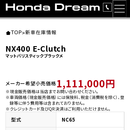
MEN
TOP
東北エリア 店舗一覧
関東エリア 店舗一覧
中部エリア 店舗一覧
近畿エリア 店舗一覧
中国・四国エリア 店舗一覧
九州エリア 店舗一覧
TOP
>
新車在庫情報
簡易お見積り
NX400 E-Clutch
岩手県
東京都
愛知県
大阪府
岡山県
福岡県
マットバリスティックブラックメ
ラインアップ
ホンダドリーム 盛岡
ホンダドリーム 世田谷
ホンダドリーム 名古屋中央
ホンダドリーム 堺
ホンダドリーム 岡山
ホンダドリーム 博多
安心のサービス
1,111,000円
メーカー希望小売価格
ホンダドリーム 西東京
ホンダドリーム 名古屋南
ホンダドリーム 箕面
ホンダドリーム 福岡東
レンタルバイク
宮城県
広島県
※現金販売価格は当店までお問い合わせください。
※車両価格（現金販売価格）には保険料、税金（消費税を除く）、登
ホンダドリーム 練馬
ホンダドリーム 小牧
ホンダドリーム 藤井寺
ホンダドリーム 久留米
洋用品
録等に伴う費用等は含まれておりません。
ホンダドリーム 仙台泉
ホンダドリーム 広島
※クレジットカード及びQR決済はご利用いただけません。
ホンダドリーム 板橋
ホンダドリーム 名古屋東
ホンダドリーム 東淀川
ホンダドリーム 福岡春日
イベント
型式
NC65
ホンダドリーム 宮城岩沼
ホンダドリーム 福山