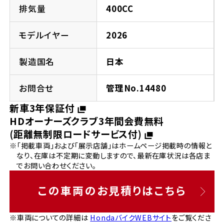
法人向けサービス
ホンダドリーム 葛飾
ホンダドリーム 一宮
ホンダドリーム 豊中
ホンダドリーム 福岡西
排気量
400CC
福島県
徳島県
お問い合わせ
ホンダドリーム 大田
ホンダドリーム 豊橋
モデルイヤー
2026
京都府
熊本県
ホンダドリーム 郡山
ホンダドリーム 徳島
製造国名
日本
ホンダドリーム 立川
ホンダドリーム 名古屋上小田井
ホンダドリーム 京都伏見
ホンダドリーム 熊本
香川県
お問合せ
管理No.14480
ホンダドリーム 京都右京
神奈川県
岐阜県
新車3年保証付
ホンダドリーム 高松
HDオーナーズクラブ3年間会費無料
ホンダドリーム 磯子
ホンダドリーム 岐阜
ホンダドリーム 京都北山
(距離無制限ロードサービス付)
※「掲載車両」および「展示店舗」はホームページ掲載時の情報と
高知県
ホンダドリーム 横浜都筑
なり、在庫は不定期に変動しますので、最新在庫状況は各店ま
兵庫県
でお問い合わせください。
ホンダドリーム 高知
ホンダドリーム 横浜旭
ホンダドリーム 神戸灘
この車両のお見積りはこちら
ホンダドリーム 川崎宮前
ホンダドリーム 尼崎
※車両についての詳細は
HondaバイクWEBサイト
をご覧くださ