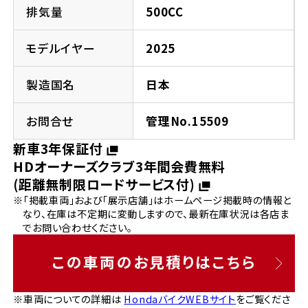
法人向けサービス
ホンダドリーム 葛飾
ホンダドリーム 一宮
ホンダドリーム 豊中
ホンダドリーム 福岡西
排気量
500CC
福島県
徳島県
お問い合わせ
ホンダドリーム 大田
ホンダドリーム 豊橋
モデルイヤー
2025
京都府
熊本県
ホンダドリーム 郡山
ホンダドリーム 徳島
製造国名
日本
ホンダドリーム 立川
ホンダドリーム 名古屋上小田井
ホンダドリーム 京都伏見
ホンダドリーム 熊本
香川県
お問合せ
管理No.15509
ホンダドリーム 京都右京
神奈川県
岐阜県
新車3年保証付
ホンダドリーム 高松
HDオーナーズクラブ3年間会費無料
ホンダドリーム 磯子
ホンダドリーム 岐阜
ホンダドリーム 京都北山
(距離無制限ロードサービス付)
※「掲載車両」および「展示店舗」はホームページ掲載時の情報と
高知県
ホンダドリーム 横浜都筑
なり、在庫は不定期に変動しますので、最新在庫状況は各店ま
兵庫県
でお問い合わせください。
ホンダドリーム 高知
ホンダドリーム 横浜旭
ホンダドリーム 神戸灘
この車両のお見積りはこちら
ホンダドリーム 川崎宮前
ホンダドリーム 尼崎
※車両についての詳細は
HondaバイクWEBサイト
をご覧くださ