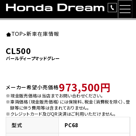
MEN
TOP
東北エリア 店舗一覧
関東エリア 店舗一覧
中部エリア 店舗一覧
近畿エリア 店舗一覧
中国・四国エリア 店舗一覧
九州エリア 店舗一覧
TOP
>
新車在庫情報
簡易お見積り
CL500
岩手県
東京都
愛知県
大阪府
岡山県
福岡県
パールディープマッドグレー
ラインアップ
ホンダドリーム 盛岡
ホンダドリーム 世田谷
ホンダドリーム 名古屋中央
ホンダドリーム 堺
ホンダドリーム 岡山
ホンダドリーム 博多
安心のサービス
973,500円
メーカー希望小売価格
ホンダドリーム 西東京
ホンダドリーム 名古屋南
ホンダドリーム 箕面
ホンダドリーム 福岡東
レンタルバイク
宮城県
広島県
※現金販売価格は当店までお問い合わせください。
※車両価格（現金販売価格）には保険料、税金（消費税を除く）、登
ホンダドリーム 練馬
ホンダドリーム 小牧
ホンダドリーム 藤井寺
ホンダドリーム 久留米
洋用品
録等に伴う費用等は含まれておりません。
ホンダドリーム 仙台泉
ホンダドリーム 広島
※クレジットカード及びQR決済はご利用いただけません。
ホンダドリーム 板橋
ホンダドリーム 名古屋東
ホンダドリーム 東淀川
ホンダドリーム 福岡春日
イベント
型式
PC68
ホンダドリーム 宮城岩沼
ホンダドリーム 福山