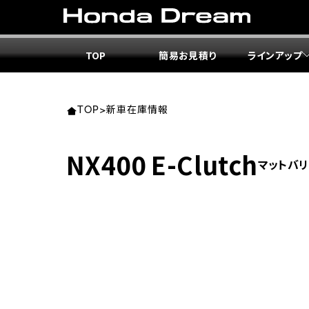
TOP
簡易お見積り
ラインアップ
東北エ
関東エ
中部エ
近畿エ
中国・
九州エ
岩手
東京
愛知
大阪
岡山
福岡
TOP
>
新車在庫情報
ホンダ
ホンダ
ホンダ
ホンダ
ホンダ
ホンダ
NX400 E-Clutch
マットバリ
ホンダ
ホンダ
ホンダ
ホンダ
宮城
広島
ホンダ
ホンダ
ホンダ
ホンダ
ホンダ
ホンダ
ホンダ
ホンダ
京都
熊本
福島
徳島
ホンダ
ホンダ
神奈
岐阜
ホンダ
ホンダ
ホンダ
ホンダ
ホンダ