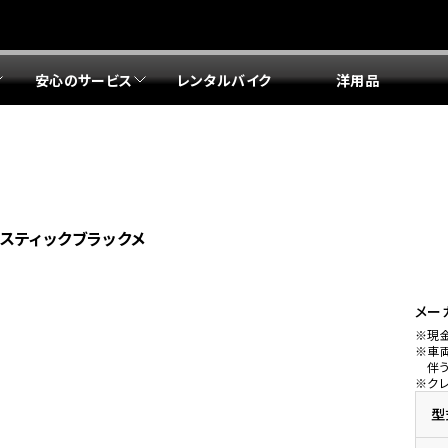
安心のサービス
レンタルバイク
洋用品
リア 店舗一覧
リア 店舗一覧
リア 店舗一覧
リア 店舗一覧
四国エリア 店舗一覧
リア 店舗一覧
県
都
県
府
県
県
ドリーム 盛岡
ドリーム 世田谷
ドリーム 名古屋中央
ドリーム 堺
ドリーム 岡山
ドリーム 博多
ホンダドリーム 西東京
ホンダドリーム 名古屋南
ホンダドリーム 箕面
ホンダドリーム 福岡東
スティックブラックメ
ドリーム 練馬
ドリーム 小牧
ドリーム 藤井寺
ドリーム 久留米
ホンダドリーム 板橋
ホンダドリーム 名古屋東
ホンダドリーム 東淀川
ホンダドリーム 福岡春日
県
県
ドリーム 葛飾
ドリーム 一宮
ドリーム 豊中
ドリーム 福岡西
ホンダドリーム 大田
ホンダドリーム 豊橋
ドリーム 仙台泉
ドリーム 広島
ホンダドリーム 宮城岩沼
ホンダドリーム 福山
メー
※現
ドリーム 立川
ドリーム 名古屋上小田井
※車
府
県
県
県
伴
※ク
ドリーム 京都伏見
ドリーム 熊本
ホンダドリーム 京都右京
川県
県
ドリーム 郡山
ドリーム 徳島
型
ドリーム 磯子
ドリーム 岐阜
ドリーム 京都北山
ホンダドリーム 横浜都筑