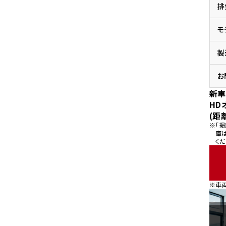
排
県
ドリーム 横浜旭
ホンダドリーム 川崎宮前
県
モ
ドリーム 高松
ドリーム 横浜緑
ドリーム 神戸灘
ホンダドリーム 尼崎
製
県
ドリーム 姫路
ホンダドリーム 西宮甲子
県
お
ドリーム 高知
新車
ドリーム 船橋
ホンダドリーム 松戸
HD
県
(距
ドリーム 蘇我
※「
ドリーム 奈良
庫
くだ
県
ドリーム ふかや花園
ホンダドリーム 鴻巣
※車
ドリーム 所沢
ホンダドリーム 大宮
ドリーム 狭山
ホンダドリーム 東浦和