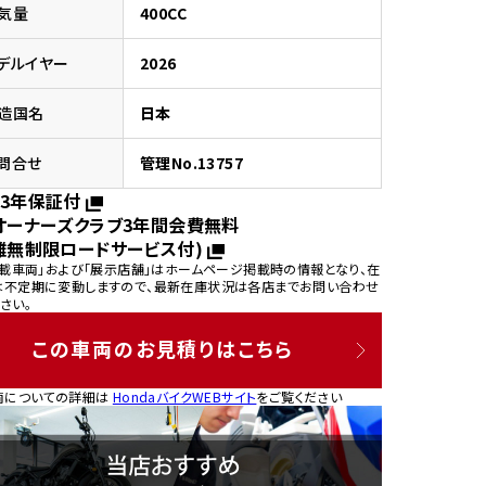
気量
400CC
デルイヤー
2026
造国名
日本
園
問合せ
管理No.13757
3年保証付
オーナーズクラブ3年間会費無料
離無制限ロードサービス付)
掲載車両」および「展示店舗」はホームページ掲載時の情報となり、在
は不定期に変動しますので、最新在庫状況は各店までお問い合わせ
さい。
この車両のお見積りはこちら
両についての詳細は
HondaバイクWEBサイト
をご覧ください