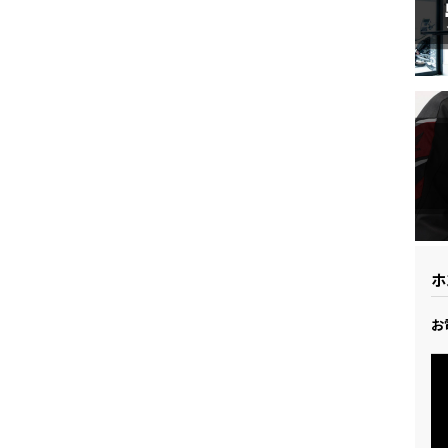
ドリーム 草加
ホンダドリーム 新座
県
ドリーム 水戸北
ホ
お