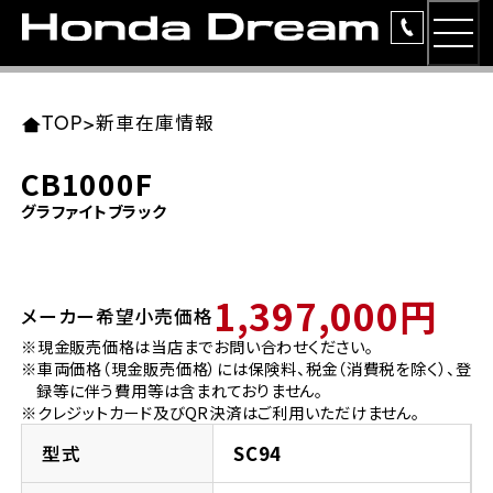
MEN
TOP
東北エリア 店舗一覧
関東エリア 店舗一覧
中部エリア 店舗一覧
近畿エリア 店舗一覧
中国・四国エリア 店舗一覧
九州エリア 店舗一覧
TOP
>
新車在庫情報
簡易お見積り
CB1000F
岩手県
東京都
愛知県
大阪府
岡山県
福岡県
グラファイトブラック
ラインアップ
ホンダドリーム 盛岡
ホンダドリーム 世田谷
ホンダドリーム 名古屋中央
ホンダドリーム 堺
ホンダドリーム 岡山
ホンダドリーム 博多
安心のサービス
1,397,000円
メーカー希望小売価格
ホンダドリーム 西東京
ホンダドリーム 名古屋南
ホンダドリーム 箕面
ホンダドリーム 福岡東
レンタルバイク
宮城県
広島県
※現金販売価格は当店までお問い合わせください。
※車両価格（現金販売価格）には保険料、税金（消費税を除く）、登
ホンダドリーム 練馬
ホンダドリーム 小牧
ホンダドリーム 藤井寺
ホンダドリーム 久留米
洋用品
録等に伴う費用等は含まれておりません。
ホンダドリーム 仙台泉
ホンダドリーム 広島
※クレジットカード及びQR決済はご利用いただけません。
ホンダドリーム 板橋
ホンダドリーム 名古屋東
ホンダドリーム 東淀川
ホンダドリーム 福岡春日
イベント
型式
SC94
ホンダドリーム 宮城岩沼
ホンダドリーム 福山