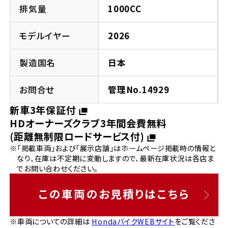
法人向けサービス
ホンダドリーム 葛飾
ホンダドリーム 一宮
ホンダドリーム 豊中
ホンダドリーム 福岡西
排気量
1000CC
福島県
徳島県
お問い合わせ
ホンダドリーム 大田
ホンダドリーム 豊橋
モデルイヤー
2026
京都府
熊本県
ホンダドリーム 郡山
ホンダドリーム 徳島
製造国名
日本
ホンダドリーム 立川
ホンダドリーム 名古屋上小田井
ホンダドリーム 京都伏見
ホンダドリーム 熊本
香川県
お問合せ
管理No.14929
ホンダドリーム 京都右京
神奈川県
岐阜県
新車3年保証付
ホンダドリーム 高松
HDオーナーズクラブ3年間会費無料
ホンダドリーム 磯子
ホンダドリーム 岐阜
ホンダドリーム 京都北山
(距離無制限ロードサービス付)
※「掲載車両」および「展示店舗」はホームページ掲載時の情報と
高知県
ホンダドリーム 横浜都筑
なり、在庫は不定期に変動しますので、最新在庫状況は各店ま
兵庫県
でお問い合わせください。
ホンダドリーム 高知
ホンダドリーム 横浜旭
ホンダドリーム 神戸灘
この車両のお見積りはこちら
ホンダドリーム 川崎宮前
ホンダドリーム 尼崎
※車両についての詳細は
HondaバイクWEBサイト
をご覧くださ