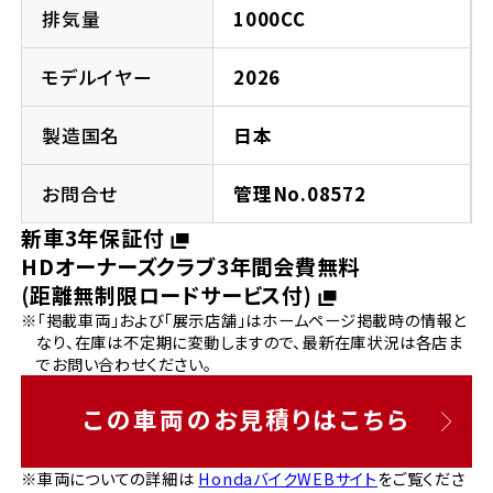
法人向けサービス
ホンダドリーム 葛飾
ホンダドリーム 一宮
ホンダドリーム 豊中
ホンダドリーム 福岡西
排気量
1000CC
福島県
徳島県
お問い合わせ
ホンダドリーム 大田
ホンダドリーム 豊橋
モデルイヤー
2026
京都府
熊本県
ホンダドリーム 郡山
ホンダドリーム 徳島
製造国名
日本
ホンダドリーム 立川
ホンダドリーム 名古屋上小田井
ホンダドリーム 京都伏見
ホンダドリーム 熊本
香川県
お問合せ
管理No.08572
ホンダドリーム 京都右京
神奈川県
岐阜県
新車3年保証付
ホンダドリーム 高松
HDオーナーズクラブ3年間会費無料
ホンダドリーム 磯子
ホンダドリーム 岐阜
ホンダドリーム 京都北山
(距離無制限ロードサービス付)
※「掲載車両」および「展示店舗」はホームページ掲載時の情報と
高知県
ホンダドリーム 横浜都筑
なり、在庫は不定期に変動しますので、最新在庫状況は各店ま
兵庫県
でお問い合わせください。
ホンダドリーム 高知
ホンダドリーム 横浜旭
ホンダドリーム 神戸灘
この車両のお見積りはこちら
ホンダドリーム 川崎宮前
ホンダドリーム 尼崎
※車両についての詳細は
HondaバイクWEBサイト
をご覧くださ