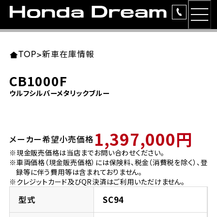
MEN
TOP
東北エリア 店舗一覧
関東エリア 店舗一覧
中部エリア 店舗一覧
近畿エリア 店舗一覧
中国・四国エリア 店舗一覧
九州エリア 店舗一覧
TOP
>
新車在庫情報
簡易お見積り
CB1000F
岩手県
東京都
愛知県
大阪府
岡山県
福岡県
ウルフシルバーメタリックブルー
ラインアップ
ホンダドリーム 盛岡
ホンダドリーム 世田谷
ホンダドリーム 名古屋中央
ホンダドリーム 堺
ホンダドリーム 岡山
ホンダドリーム 博多
安心のサービス
1,397,000円
メーカー希望小売価格
ホンダドリーム 西東京
ホンダドリーム 名古屋南
ホンダドリーム 箕面
ホンダドリーム 福岡東
レンタルバイク
宮城県
広島県
※現金販売価格は当店までお問い合わせください。
※車両価格（現金販売価格）には保険料、税金（消費税を除く）、登
ホンダドリーム 練馬
ホンダドリーム 小牧
ホンダドリーム 藤井寺
ホンダドリーム 久留米
洋用品
録等に伴う費用等は含まれておりません。
ホンダドリーム 仙台泉
ホンダドリーム 広島
※クレジットカード及びQR決済はご利用いただけません。
ホンダドリーム 板橋
ホンダドリーム 名古屋東
ホンダドリーム 東淀川
ホンダドリーム 福岡春日
イベント
型式
SC94
ホンダドリーム 宮城岩沼
ホンダドリーム 福山