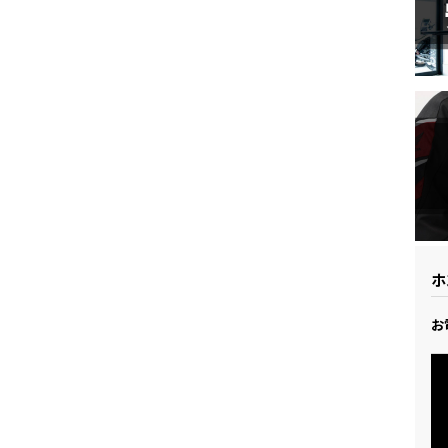
ドリーム 草加
ホンダドリーム 新座
県
ドリーム 水戸北
ホ
お