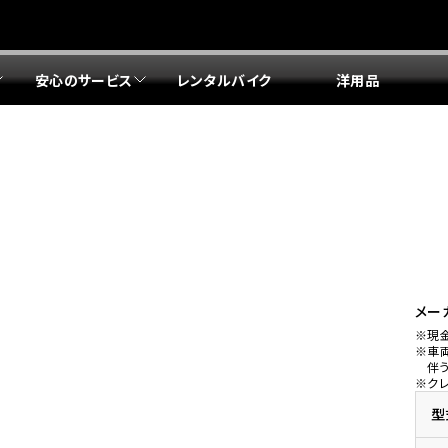
安心のサービス
レンタルバイク
洋用品
リア 店舗一覧
リア 店舗一覧
リア 店舗一覧
リア 店舗一覧
四国エリア 店舗一覧
リア 店舗一覧
県
都
県
府
県
県
ドリーム 盛岡
ドリーム 世田谷
ドリーム 名古屋中央
ドリーム 堺
ドリーム 岡山
ドリーム 博多
ホンダドリーム 西東京
ホンダドリーム 名古屋南
ホンダドリーム 箕面
ホンダドリーム 福岡東
ドリーム 練馬
ドリーム 小牧
ドリーム 藤井寺
ドリーム 久留米
ホンダドリーム 板橋
ホンダドリーム 名古屋東
ホンダドリーム 東淀川
ホンダドリーム 福岡春日
県
県
ドリーム 葛飾
ドリーム 一宮
ドリーム 豊中
ドリーム 福岡西
ホンダドリーム 大田
ホンダドリーム 豊橋
ドリーム 仙台泉
ドリーム 広島
ホンダドリーム 宮城岩沼
ホンダドリーム 福山
メー
※現
ドリーム 立川
ドリーム 名古屋上小田井
※車
府
県
県
県
伴
※ク
ドリーム 京都伏見
ドリーム 熊本
ホンダドリーム 京都右京
川県
県
ドリーム 郡山
ドリーム 徳島
型
ドリーム 磯子
ドリーム 岐阜
ドリーム 京都北山
ホンダドリーム 横浜都筑