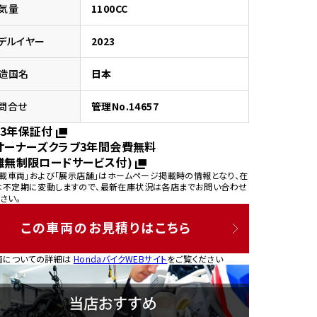
気量
1100CC
デルイヤー
2023
造国名
日本
園
問合せ
管理No.14657
3年保証付
オーナーズクラブ3年間会費無料
離無制限ロードサービス付)
掲載車両」および「展示店舗」はホームページ掲載時の情報となり、在
は不定期に変動しますので、最新在庫状況は各店までお問い合わせ
さい。
この車両のお見積りはこちら
両についての詳細は
HondaバイクWEBサイト
をご覧ください