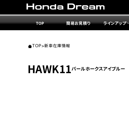
TOP
簡易お見積り
ラインアップ
東北エ
関東エ
中部エ
近畿エ
中国・
九州エ
岩手
東京
愛知
大阪
岡山
福岡
TOP
>
新車在庫情報
ホンダ
ホンダ
ホンダ
ホンダ
ホンダ
ホンダ
HAWK11
パールホークスアイブルー
ホンダ
ホンダ
ホンダ
ホンダ
宮城
広島
ホンダ
ホンダ
ホンダ
ホンダ
ホンダ
ホンダ
ホンダ
ホンダ
京都
熊本
福島
徳島
ホンダ
ホンダ
神奈
岐阜
ホンダ
ホンダ
ホンダ
ホンダ
ホンダ