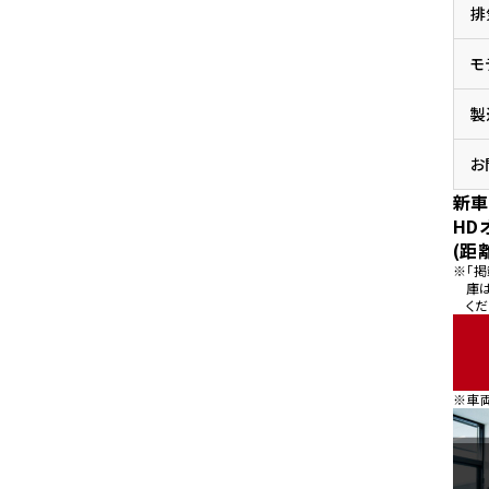
排
県
ドリーム 横浜旭
ホンダドリーム 川崎宮前
県
モ
ドリーム 高松
ドリーム 横浜緑
ドリーム 神戸灘
ホンダドリーム 尼崎
製
県
ドリーム 姫路
ホンダドリーム 西宮甲子
県
お
ドリーム 高知
新車
ドリーム 船橋
ホンダドリーム 松戸
HD
県
(距
ドリーム 蘇我
※「
ドリーム 奈良
庫
くだ
県
ドリーム ふかや花園
ホンダドリーム 鴻巣
※車
ドリーム 所沢
ホンダドリーム 大宮
ドリーム 狭山
ホンダドリーム 東浦和