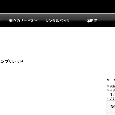
安心のサービス
レンタルバイク
洋用品
リア 店舗一覧
リア 店舗一覧
リア 店舗一覧
リア 店舗一覧
四国エリア 店舗一覧
リア 店舗一覧
県
都
県
府
県
県
ドリーム 盛岡
ドリーム 世田谷
ドリーム 名古屋中央
ドリーム 堺
ドリーム 岡山
ドリーム 博多
ホンダドリーム 西東京
ホンダドリーム 名古屋南
ホンダドリーム 箕面
ホンダドリーム 福岡東
ランプリレッド
ドリーム 練馬
ドリーム 小牧
ドリーム 藤井寺
ドリーム 久留米
ホンダドリーム 板橋
ホンダドリーム 名古屋東
ホンダドリーム 東淀川
ホンダドリーム 福岡春日
県
県
ドリーム 葛飾
ドリーム 一宮
ドリーム 豊中
ドリーム 福岡西
ホンダドリーム 大田
ホンダドリーム 豊橋
ドリーム 仙台泉
ドリーム 広島
ホンダドリーム 宮城岩沼
ホンダドリーム 福山
メー
※現
ドリーム 立川
ドリーム 名古屋上小田井
※車
府
県
県
県
伴
※ク
ドリーム 京都伏見
ドリーム 熊本
ホンダドリーム 京都右京
川県
県
ドリーム 郡山
ドリーム 徳島
型
ドリーム 磯子
ドリーム 岐阜
ドリーム 京都北山
ホンダドリーム 横浜都筑