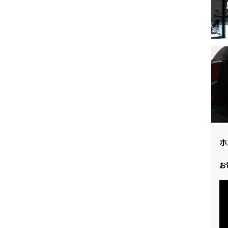
ドリーム 草加
ホンダドリーム 新座
県
ドリーム 水戸北
ホ
お