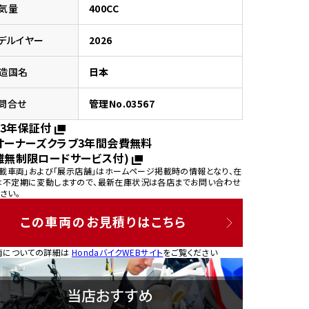
気量
400CC
デルイヤー
2026
造国名
日本
園
問合せ
管理No.03567
3年保証付
オーナーズクラブ3年間会費無料
離無制限ロードサービス付)
掲載車両」および「展示店舗」はホームページ掲載時の情報となり、在
は不定期に変動しますので、最新在庫状況は各店までお問い合わせ
さい。
この車両のお見積りはこちら
両についての詳細は
HondaバイクWEBサイト
をご覧ください