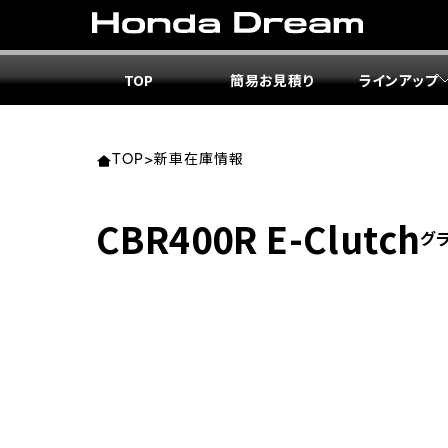
TOP
簡易お見積り
ラインアップ
東北エ
関東エ
中部エ
近畿エ
中国・
九州エ
岩手
東京
愛知
大阪
岡山
福岡
TOP
>
新車在庫情報
ホンダ
ホンダ
ホンダ
ホンダ
ホンダ
ホンダ
CBR400R E-Clutch
グ
ホンダ
ホンダ
ホンダ
ホンダ
宮城
広島
ホンダ
ホンダ
ホンダ
ホンダ
ホンダ
ホンダ
ホンダ
ホンダ
京都
熊本
福島
徳島
ホンダ
ホンダ
神奈
岐阜
ホンダ
ホンダ
ホンダ
ホンダ
ホンダ