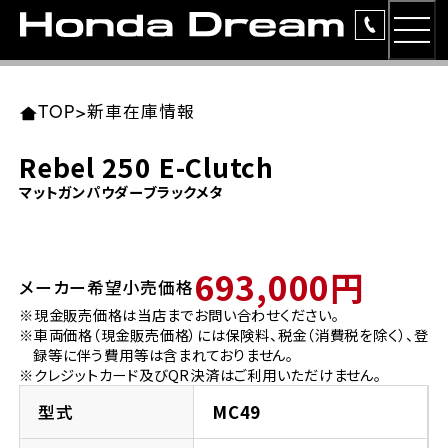
MEN
TOP
東北エリア 店舗一覧
関東エリア 店舗一覧
中部エリア 店舗一覧
近畿エリア 店舗一覧
中国・四国エリア 店舗一覧
九州エリア 店舗一覧
TOP
>
新車在庫情報
簡易お見積り
Rebel 250 E-Clutch
岩手県
東京都
愛知県
大阪府
岡山県
福岡県
マットガンパウダーブラックメタ
ラインアップ
ホンダドリーム 盛岡
ホンダドリーム 世田谷
ホンダドリーム 名古屋中央
ホンダドリーム 堺
ホンダドリーム 岡山
ホンダドリーム 博多
安心のサービス
693,000円
メーカー希望小売価格
ホンダドリーム 西東京
ホンダドリーム 名古屋南
ホンダドリーム 箕面
ホンダドリーム 福岡東
レンタルバイク
宮城県
広島県
※現金販売価格は当店までお問い合わせください。
※車両価格（現金販売価格）には保険料、税金（消費税を除く）、登
ホンダドリーム 練馬
ホンダドリーム 小牧
ホンダドリーム 藤井寺
ホンダドリーム 久留米
洋用品
録等に伴う費用等は含まれておりません。
ホンダドリーム 仙台泉
ホンダドリーム 広島
※クレジットカード及びQR決済はご利用いただけません。
ホンダドリーム 板橋
ホンダドリーム 名古屋東
ホンダドリーム 東淀川
ホンダドリーム 福岡春日
イベント
型式
MC49
ホンダドリーム 宮城岩沼
ホンダドリーム 福山