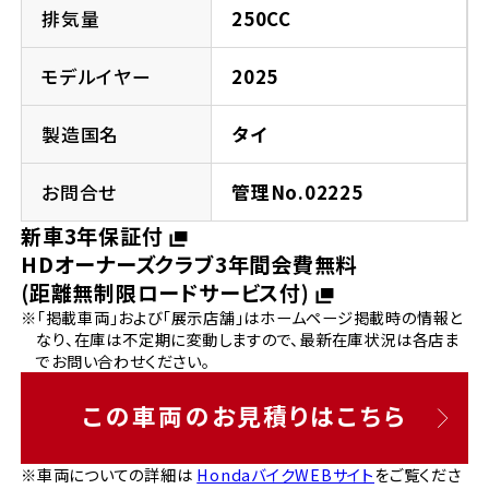
法人向けサービス
ホンダドリーム 葛飾
ホンダドリーム 一宮
ホンダドリーム 豊中
ホンダドリーム 福岡西
排気量
250CC
福島県
徳島県
お問い合わせ
ホンダドリーム 大田
ホンダドリーム 豊橋
モデルイヤー
2025
京都府
熊本県
ホンダドリーム 郡山
ホンダドリーム 徳島
製造国名
タイ
ホンダドリーム 立川
ホンダドリーム 名古屋上小田井
ホンダドリーム 京都伏見
ホンダドリーム 熊本
香川県
お問合せ
管理No.02225
ホンダドリーム 京都右京
神奈川県
岐阜県
新車3年保証付
ホンダドリーム 高松
HDオーナーズクラブ3年間会費無料
ホンダドリーム 磯子
ホンダドリーム 岐阜
ホンダドリーム 京都北山
(距離無制限ロードサービス付)
※「掲載車両」および「展示店舗」はホームページ掲載時の情報と
高知県
ホンダドリーム 横浜都筑
なり、在庫は不定期に変動しますので、最新在庫状況は各店ま
兵庫県
でお問い合わせください。
ホンダドリーム 高知
ホンダドリーム 横浜旭
ホンダドリーム 神戸灘
この車両のお見積りはこちら
ホンダドリーム 川崎宮前
ホンダドリーム 尼崎
※車両についての詳細は
HondaバイクWEBサイト
をご覧くださ