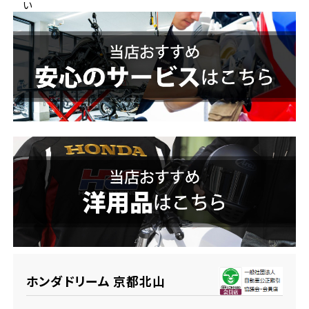
い
ホンダドリーム 横浜緑
ホンダドリーム 姫路
ホンダドリーム 西宮甲子園
千葉県
ホンダドリーム 船橋
奈良県
ホンダドリーム 松戸
ホンダドリーム 奈良
ホンダドリーム 蘇我
埼玉県
ホンダドリーム ふかや花園
ホンダドリーム 京都北山
ホンダドリーム 鴻巣