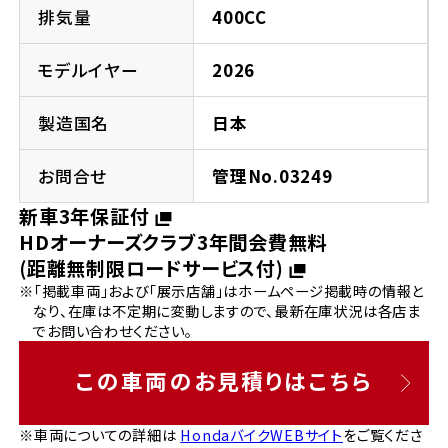
法人向けサービス
ホンダドリーム 葛飾
ホンダドリーム 一宮
ホンダドリーム 豊中
ホンダドリーム 福岡西
排気量
400CC
福島県
徳島県
お問い合わせ
ホンダドリーム 大田
ホンダドリーム 豊橋
モデルイヤー
2026
京都府
熊本県
ホンダドリーム 郡山
ホンダドリーム 徳島
製造国名
日本
ホンダドリーム 立川
ホンダドリーム 名古屋上小田井
ホンダドリーム 京都伏見
ホンダドリーム 熊本
香川県
お問合せ
管理No.03249
ホンダドリーム 京都右京
神奈川県
岐阜県
新車3年保証付
ホンダドリーム 高松
HDオーナーズクラブ3年間会費無料
ホンダドリーム 磯子
ホンダドリーム 岐阜
ホンダドリーム 京都北山
(距離無制限ロードサービス付)
※「掲載車両」および「展示店舗」はホームページ掲載時の情報と
高知県
ホンダドリーム 横浜都筑
なり、在庫は不定期に変動しますので、最新在庫状況は各店ま
兵庫県
でお問い合わせください。
ホンダドリーム 高知
ホンダドリーム 横浜旭
ホンダドリーム 神戸灘
この車両のお見積りはこちら
ホンダドリーム 川崎宮前
ホンダドリーム 尼崎
※車両についての詳細は
HondaバイクWEBサイト
をご覧くださ