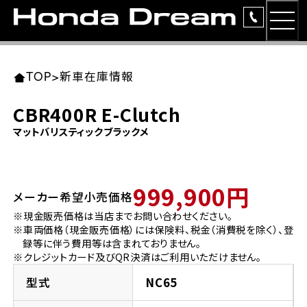
MEN
TOP
東北エリア 店舗一覧
関東エリア 店舗一覧
中部エリア 店舗一覧
近畿エリア 店舗一覧
中国・四国エリア 店舗一覧
九州エリア 店舗一覧
TOP
>
新車在庫情報
簡易お見積り
CBR400R E-Clutch
岩手県
東京都
愛知県
大阪府
岡山県
福岡県
マットバリスティックブラックメ
ラインアップ
ホンダドリーム 盛岡
ホンダドリーム 世田谷
ホンダドリーム 名古屋中央
ホンダドリーム 堺
ホンダドリーム 岡山
ホンダドリーム 博多
安心のサービス
999,900円
メーカー希望小売価格
ホンダドリーム 西東京
ホンダドリーム 名古屋南
ホンダドリーム 箕面
ホンダドリーム 福岡東
レンタルバイク
宮城県
広島県
※現金販売価格は当店までお問い合わせください。
※車両価格（現金販売価格）には保険料、税金（消費税を除く）、登
ホンダドリーム 練馬
ホンダドリーム 小牧
ホンダドリーム 藤井寺
ホンダドリーム 久留米
洋用品
録等に伴う費用等は含まれておりません。
ホンダドリーム 仙台泉
ホンダドリーム 広島
※クレジットカード及びQR決済はご利用いただけません。
ホンダドリーム 板橋
ホンダドリーム 名古屋東
ホンダドリーム 東淀川
ホンダドリーム 福岡春日
イベント
型式
NC65
ホンダドリーム 宮城岩沼
ホンダドリーム 福山