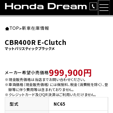
MEN
TOP
東北エリア 店舗一覧
関東エリア 店舗一覧
中部エリア 店舗一覧
近畿エリア 店舗一覧
中国・四国エリア 店舗一覧
九州エリア 店舗一覧
TOP
>
新車在庫情報
簡易お見積り
CBR400R E-Clutch
岩手県
東京都
愛知県
大阪府
岡山県
福岡県
マットバリスティックブラックメ
ラインアップ
ホンダドリーム 盛岡
ホンダドリーム 世田谷
ホンダドリーム 名古屋中央
ホンダドリーム 堺
ホンダドリーム 岡山
ホンダドリーム 博多
安心のサービス
999,900円
メーカー希望小売価格
ホンダドリーム 西東京
ホンダドリーム 名古屋南
ホンダドリーム 箕面
ホンダドリーム 福岡東
レンタルバイク
宮城県
広島県
※現金販売価格は当店までお問い合わせください。
※車両価格（現金販売価格）には保険料、税金（消費税を除く）、登
ホンダドリーム 練馬
ホンダドリーム 小牧
ホンダドリーム 藤井寺
ホンダドリーム 久留米
洋用品
録等に伴う費用等は含まれておりません。
ホンダドリーム 仙台泉
ホンダドリーム 広島
※クレジットカード及びQR決済はご利用いただけません。
ホンダドリーム 板橋
ホンダドリーム 名古屋東
ホンダドリーム 東淀川
ホンダドリーム 福岡春日
イベント
型式
NC65
ホンダドリーム 宮城岩沼
ホンダドリーム 福山