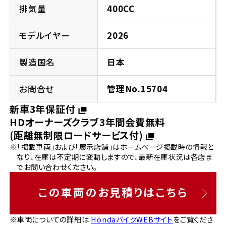
法人向けサービス
ホンダドリーム 葛飾
ホンダドリーム 一宮
ホンダドリーム 豊中
ホンダドリーム 福岡西
排気量
400CC
福島県
徳島県
お問い合わせ
ホンダドリーム 大田
ホンダドリーム 豊橋
モデルイヤー
2026
京都府
熊本県
ホンダドリーム 郡山
ホンダドリーム 徳島
製造国名
日本
ホンダドリーム 立川
ホンダドリーム 名古屋上小田井
ホンダドリーム 京都伏見
ホンダドリーム 熊本
香川県
お問合せ
管理No.15704
ホンダドリーム 京都右京
神奈川県
岐阜県
新車3年保証付
ホンダドリーム 高松
HDオーナーズクラブ3年間会費無料
ホンダドリーム 磯子
ホンダドリーム 岐阜
ホンダドリーム 京都北山
(距離無制限ロードサービス付)
※「掲載車両」および「展示店舗」はホームページ掲載時の情報と
高知県
ホンダドリーム 横浜都筑
なり、在庫は不定期に変動しますので、最新在庫状況は各店ま
兵庫県
でお問い合わせください。
ホンダドリーム 高知
ホンダドリーム 横浜旭
ホンダドリーム 神戸灘
この車両のお見積りはこちら
ホンダドリーム 川崎宮前
ホンダドリーム 尼崎
※車両についての詳細は
HondaバイクWEBサイト
をご覧くださ