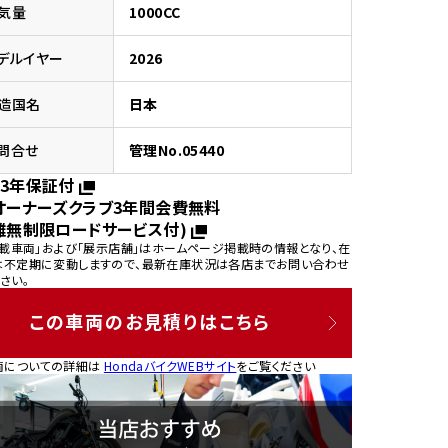
気量
1000CC
デルイヤー
2026
造国名
日本
園
問合せ
管理No.05440
3年保証付
オーナーズクラブ3年間会費無料
離無制限ロードサービス付)
掲載車両」および「展示店舗」はホームページ掲載時の情報となり、在
は不定期に変動しますので、最新在庫状況は各店までお問い合わせ
さい。
この車両のお見積りはこちら
両についての詳細は
HondaバイクWEBサイト
をご覧ください