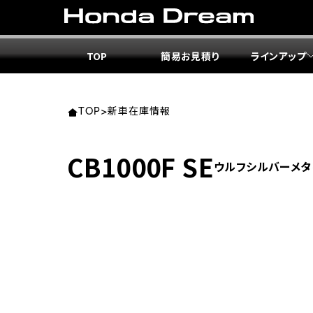
TOP
簡易お見積り
ラインアップ
東北エ
関東エ
中部エ
近畿エ
中国・
九州エ
岩手
東京
愛知
大阪
岡山
福岡
TOP
>
新車在庫情報
ホンダ
ホンダ
ホンダ
ホンダ
ホンダ
ホンダ
CB1000F SE
ウルフシルバーメタ
ホンダ
ホンダ
ホンダ
ホンダ
宮城
広島
ホンダ
ホンダ
ホンダ
ホンダ
ホンダ
ホンダ
ホンダ
ホンダ
京都
熊本
福島
徳島
ホンダ
ホンダ
神奈
岐阜
ホンダ
ホンダ
ホンダ
ホンダ
ホンダ