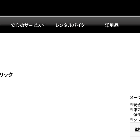
安心のサービス
レンタルバイク
洋用品
リア 店舗一覧
リア 店舗一覧
リア 店舗一覧
リア 店舗一覧
四国エリア 店舗一覧
リア 店舗一覧
県
都
県
府
県
県
ドリーム 盛岡
ドリーム 世田谷
ドリーム 名古屋中央
ドリーム 堺
ドリーム 岡山
ドリーム 博多
ホンダドリーム 西東京
ホンダドリーム 名古屋南
ホンダドリーム 箕面
ホンダドリーム 福岡東
リック
ドリーム 練馬
ドリーム 小牧
ドリーム 藤井寺
ドリーム 久留米
ホンダドリーム 板橋
ホンダドリーム 名古屋東
ホンダドリーム 東淀川
ホンダドリーム 福岡春日
県
県
ドリーム 葛飾
ドリーム 一宮
ドリーム 豊中
ドリーム 福岡西
ホンダドリーム 大田
ホンダドリーム 豊橋
ドリーム 仙台泉
ドリーム 広島
ホンダドリーム 宮城岩沼
ホンダドリーム 福山
メー
※現
ドリーム 立川
ドリーム 名古屋上小田井
※車
府
県
県
県
伴
※ク
ドリーム 京都伏見
ドリーム 熊本
ホンダドリーム 京都右京
川県
県
ドリーム 郡山
ドリーム 徳島
型
ドリーム 磯子
ドリーム 岐阜
ドリーム 京都北山
ホンダドリーム 横浜都筑