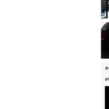
ドリーム 草加
ホンダドリーム 新座
県
ドリーム 水戸北
ホ
お