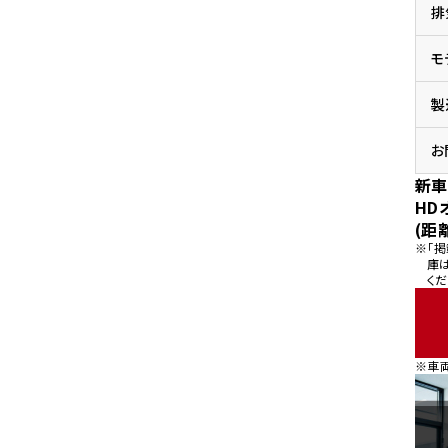
排
県
ドリーム 横浜旭
ホンダドリーム 川崎宮前
県
モ
ドリーム 高松
ドリーム 横浜緑
ドリーム 神戸灘
ホンダドリーム 尼崎
製
県
ドリーム 姫路
ホンダドリーム 西宮甲子
県
お
ドリーム 高知
新車
ドリーム 船橋
ホンダドリーム 松戸
HD
県
(距
ドリーム 蘇我
※「
ドリーム 奈良
庫
くだ
県
ドリーム ふかや花園
ホンダドリーム 鴻巣
※車
ドリーム 所沢
ホンダドリーム 大宮
ドリーム 狭山
ホンダドリーム 東浦和