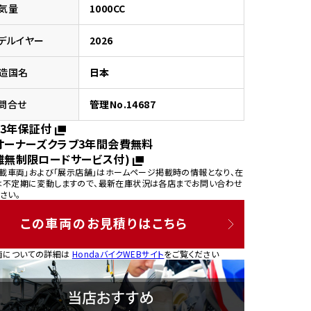
気量
1000CC
デルイヤー
2026
造国名
日本
園
問合せ
管理No.14687
3年保証付
オーナーズクラブ3年間会費無料
離無制限ロードサービス付)
掲載車両」および「展示店舗」はホームページ掲載時の情報となり、在
は不定期に変動しますので、最新在庫状況は各店までお問い合わせ
さい。
この車両のお見積りはこちら
両についての詳細は
HondaバイクWEBサイト
をご覧ください