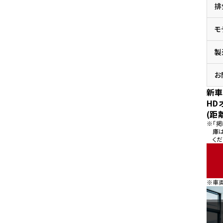
排
県
ドリーム 横浜旭
ホンダドリーム 川崎宮前
県
モ
ドリーム 高松
ドリーム 横浜緑
ドリーム 神戸灘
ホンダドリーム 尼崎
製
県
ドリーム 姫路
ホンダドリーム 西宮甲子
県
お
ドリーム 高知
新車
ドリーム 船橋
ホンダドリーム 松戸
HD
県
(距
ドリーム 蘇我
※「
ドリーム 奈良
庫
くだ
県
ドリーム ふかや花園
ホンダドリーム 鴻巣
※車
ドリーム 所沢
ホンダドリーム 大宮
ドリーム 狭山
ホンダドリーム 東浦和