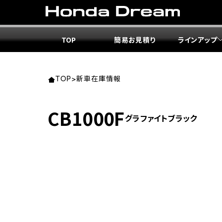
TOP
簡易お見積り
ラインアップ
東北エ
関東エ
中部エ
近畿エ
中国・
九州エ
岩手
東京
愛知
大阪
岡山
福岡
TOP
>
新車在庫情報
ホンダ
ホンダ
ホンダ
ホンダ
ホンダ
ホンダ
CB1000F
グラファイトブラック
ホンダ
ホンダ
ホンダ
ホンダ
宮城
広島
ホンダ
ホンダ
ホンダ
ホンダ
ホンダ
ホンダ
ホンダ
ホンダ
京都
熊本
福島
徳島
ホンダ
ホンダ
神奈
岐阜
ホンダ
ホンダ
ホンダ
ホンダ
ホンダ