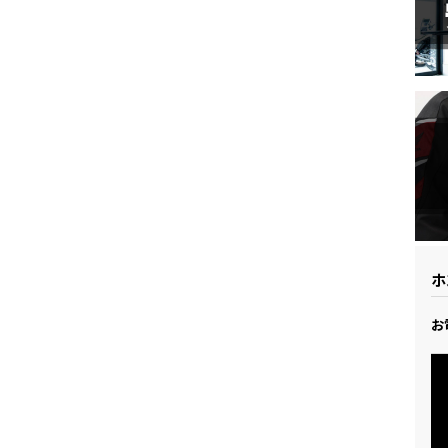
ドリーム 草加
ホンダドリーム 新座
県
ドリーム 水戸北
ホ
お