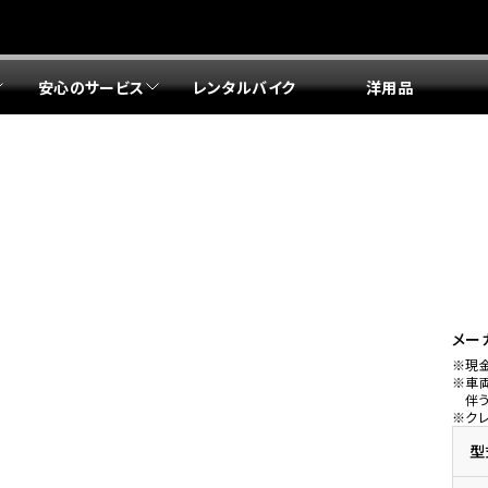
安心のサービス
レンタルバイク
洋用品
リア 店舗一覧
リア 店舗一覧
リア 店舗一覧
リア 店舗一覧
四国エリア 店舗一覧
リア 店舗一覧
県
都
県
府
県
県
ドリーム 盛岡
ドリーム 世田谷
ドリーム 名古屋中央
ドリーム 堺
ドリーム 岡山
ドリーム 博多
ホンダドリーム 西東京
ホンダドリーム 名古屋南
ホンダドリーム 箕面
ホンダドリーム 福岡東
ドリーム 練馬
ドリーム 小牧
ドリーム 藤井寺
ドリーム 久留米
ホンダドリーム 板橋
ホンダドリーム 名古屋東
ホンダドリーム 東淀川
ホンダドリーム 福岡春日
県
県
ドリーム 葛飾
ドリーム 一宮
ドリーム 豊中
ドリーム 福岡西
ホンダドリーム 大田
ホンダドリーム 豊橋
ドリーム 仙台泉
ドリーム 広島
ホンダドリーム 宮城岩沼
ホンダドリーム 福山
メー
※現
ドリーム 立川
ドリーム 名古屋上小田井
※車
府
県
県
県
伴
※ク
ドリーム 京都伏見
ドリーム 熊本
ホンダドリーム 京都右京
川県
県
ドリーム 郡山
ドリーム 徳島
型
ドリーム 磯子
ドリーム 岐阜
ドリーム 京都北山
ホンダドリーム 横浜都筑