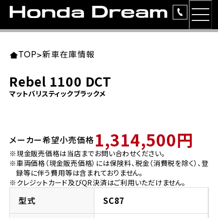
MEN
TOP
東北エリア 店舗一覧
関東エリア 店舗一覧
中部エリア 店舗一覧
近畿エリア 店舗一覧
中国・四国エリア 店舗一覧
九州エリア 店舗一覧
TOP
>
新車在庫情報
簡易お見積り
Rebel 1100 DCT
岩手県
東京都
愛知県
大阪府
岡山県
福岡県
マットバリスティックブラックメ
ラインアップ
ホンダドリーム 盛岡
ホンダドリーム 世田谷
ホンダドリーム 名古屋中央
ホンダドリーム 堺
ホンダドリーム 岡山
ホンダドリーム 博多
安心のサービス
1,314,500円
メーカー希望小売価格
ホンダドリーム 西東京
ホンダドリーム 名古屋南
ホンダドリーム 箕面
ホンダドリーム 福岡東
レンタルバイク
宮城県
広島県
※現金販売価格は当店までお問い合わせください。
※車両価格（現金販売価格）には保険料、税金（消費税を除く）、登
ホンダドリーム 練馬
ホンダドリーム 小牧
ホンダドリーム 藤井寺
ホンダドリーム 久留米
洋用品
録等に伴う費用等は含まれておりません。
ホンダドリーム 仙台泉
ホンダドリーム 広島
※クレジットカード及びQR決済はご利用いただけません。
ホンダドリーム 板橋
ホンダドリーム 名古屋東
ホンダドリーム 東淀川
ホンダドリーム 福岡春日
イベント
型式
SC87
ホンダドリーム 宮城岩沼
ホンダドリーム 福山