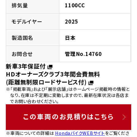
法人向けサービス
ホンダドリーム 葛飾
ホンダドリーム 一宮
ホンダドリーム 豊中
ホンダドリーム 福岡西
排気量
1100CC
福島県
徳島県
お問い合わせ
ホンダドリーム 大田
ホンダドリーム 豊橋
モデルイヤー
2025
京都府
熊本県
ホンダドリーム 郡山
ホンダドリーム 徳島
製造国名
日本
ホンダドリーム 立川
ホンダドリーム 名古屋上小田井
ホンダドリーム 京都伏見
ホンダドリーム 熊本
香川県
お問合せ
管理No.14760
ホンダドリーム 京都右京
神奈川県
岐阜県
新車3年保証付
ホンダドリーム 高松
HDオーナーズクラブ3年間会費無料
ホンダドリーム 磯子
ホンダドリーム 岐阜
ホンダドリーム 京都北山
(距離無制限ロードサービス付)
※「掲載車両」および「展示店舗」はホームページ掲載時の情報と
高知県
ホンダドリーム 横浜都筑
なり、在庫は不定期に変動しますので、最新在庫状況は各店ま
兵庫県
でお問い合わせください。
ホンダドリーム 高知
ホンダドリーム 横浜旭
ホンダドリーム 神戸灘
この車両のお見積りはこちら
ホンダドリーム 川崎宮前
ホンダドリーム 尼崎
※車両についての詳細は
HondaバイクWEBサイト
をご覧くださ