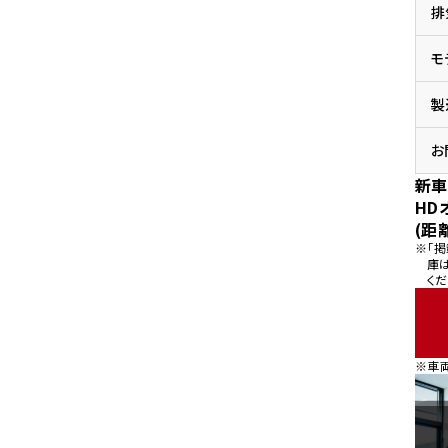
排
県
ドリーム 横浜旭
ホンダドリーム 川崎宮前
県
モ
ドリーム 高松
ドリーム 横浜緑
ドリーム 神戸灘
ホンダドリーム 尼崎
製
県
ドリーム 姫路
ホンダドリーム 西宮甲子
県
お
ドリーム 高知
新車
ドリーム 船橋
ホンダドリーム 松戸
HD
県
(距
ドリーム 蘇我
※「
ドリーム 奈良
庫
くだ
県
ドリーム ふかや花園
ホンダドリーム 鴻巣
※車
ドリーム 所沢
ホンダドリーム 大宮
ドリーム 狭山
ホンダドリーム 東浦和