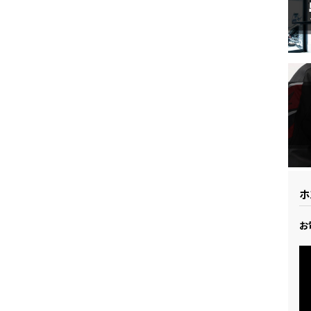
ドリーム 草加
ホンダドリーム 新座
県
ドリーム 水戸北
ホ
お