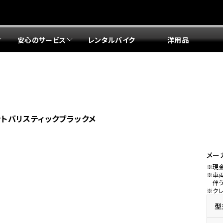
安心のサービス
レンタルバイク
洋用品
リア 店舗一覧
リア 店舗一覧
リア 店舗一覧
リア 店舗一覧
四国エリア 店舗一覧
リア 店舗一覧
県
都
県
府
県
県
ドリーム 盛岡
ドリーム 世田谷
ドリーム 名古屋中央
ドリーム 堺
ドリーム 岡山
ドリーム 博多
ホンダドリーム 西東京
ホンダドリーム 名古屋南
ホンダドリーム 箕面
ホンダドリーム 福岡東
ットバリスティックブラックメ
ドリーム 練馬
ドリーム 小牧
ドリーム 藤井寺
ドリーム 久留米
ホンダドリーム 板橋
ホンダドリーム 名古屋東
ホンダドリーム 東淀川
ホンダドリーム 福岡春日
県
県
ドリーム 葛飾
ドリーム 一宮
ドリーム 豊中
ドリーム 福岡西
ホンダドリーム 大田
ホンダドリーム 豊橋
ドリーム 仙台泉
ドリーム 広島
ホンダドリーム 宮城岩沼
ホンダドリーム 福山
メー
※現
ドリーム 立川
ドリーム 名古屋上小田井
※車
府
県
県
県
伴
※ク
ドリーム 京都伏見
ドリーム 熊本
ホンダドリーム 京都右京
川県
県
ドリーム 郡山
ドリーム 徳島
型
ドリーム 磯子
ドリーム 岐阜
ドリーム 京都北山
ホンダドリーム 横浜都筑