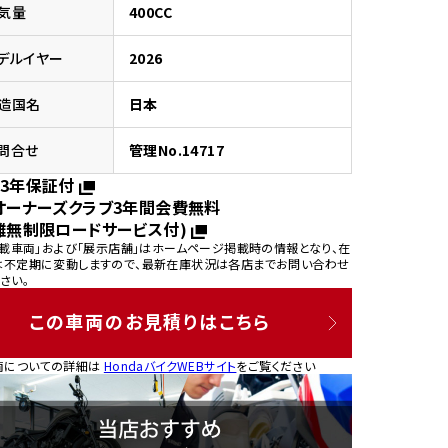
気量
400CC
デルイヤー
2026
造国名
日本
園
問合せ
管理No.14717
3年保証付
オーナーズクラブ3年間会費無料
離無制限ロードサービス付)
掲載車両」および「展示店舗」はホームページ掲載時の情報となり、在
は不定期に変動しますので、最新在庫状況は各店までお問い合わせ
さい。
この車両のお見積りはこちら
両についての詳細は
HondaバイクWEBサイト
をご覧ください