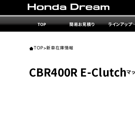
TOP
簡易お見積り
ラインアップ
東北エ
関東エ
中部エ
近畿エ
中国・
九州エ
岩手
東京
愛知
大阪
岡山
福岡
TOP
>
新車在庫情報
ホンダ
ホンダ
ホンダ
ホンダ
ホンダ
ホンダ
CBR400R E-Clutch
マ
ホンダ
ホンダ
ホンダ
ホンダ
宮城
広島
ホンダ
ホンダ
ホンダ
ホンダ
ホンダ
ホンダ
ホンダ
ホンダ
京都
熊本
福島
徳島
ホンダ
ホンダ
神奈
岐阜
ホンダ
ホンダ
ホンダ
ホンダ
ホンダ