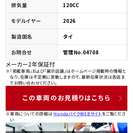
法人向けサービス
ホンダドリーム 葛飾
ホンダドリーム 一宮
ホンダドリーム 豊中
ホンダドリーム 福岡西
排気量
120CC
福島県
徳島県
お問い合わせ
ホンダドリーム 大田
ホンダドリーム 豊橋
モデルイヤー
2026
京都府
熊本県
ホンダドリーム 郡山
ホンダドリーム 徳島
製造国名
タイ
ホンダドリーム 立川
ホンダドリーム 名古屋上小田井
ホンダドリーム 京都伏見
ホンダドリーム 熊本
香川県
お問合せ
管理No.04708
ホンダドリーム 京都右京
神奈川県
岐阜県
メーカー2年保証付
ホンダドリーム 高松
※「掲載車両」および「展示店舗」はホームページ掲載時の情報と
ホンダドリーム 磯子
ホンダドリーム 岐阜
ホンダドリーム 京都北山
なり、在庫は不定期に変動しますので、最新在庫状況は各店ま
でお問い合わせください。
高知県
ホンダドリーム 横浜都筑
兵庫県
この車両のお見積りはこちら
ホンダドリーム 高知
ホンダドリーム 横浜旭
ホンダドリーム 神戸灘
※車両についての詳細は
HondaバイクWEBサイト
をご覧くださ
い
ホンダドリーム 川崎宮前
ホンダドリーム 尼崎