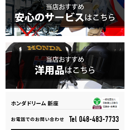
ホンダドリーム 横浜緑
ホンダドリーム 姫路
ホンダドリーム 西宮甲子園
千葉県
ホンダドリーム 船橋
奈良県
ホンダドリーム 松戸
ホンダドリーム 奈良
ホンダドリーム 蘇我
埼玉県
ホンダドリーム 新座
ホンダドリーム ふかや花園
Tel 048-483-7733
お電話でのお問い合わせ
ホンダドリーム 鴻巣