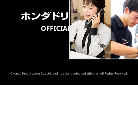
©Honda Dream Japan Co., Ltd. and its subsidiaries and affiliates. All Rights Reserved.