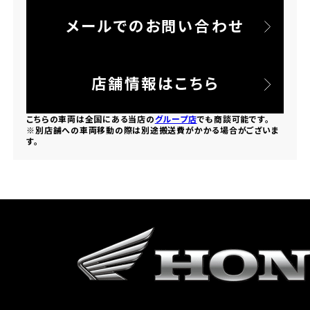
メールでのお問い合わせ
ホンダドリーム 所沢
ホンダドリーム 大宮
店舗情報はこちら
ホンダドリーム 狭山
こちらの車両は全国にある当店の
グループ店
でも商談可能です。
※別店舗への車両移動の際は別途搬送費がかかる場合がございま
す。
ホンダドリーム 東浦和
ホンダドリーム 草加
ホンダドリーム 新座
茨城県
ホンダドリーム 水戸北