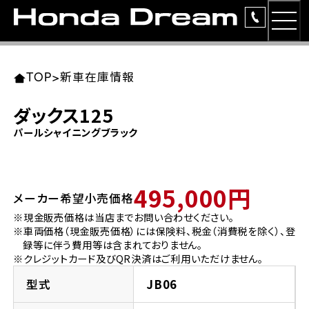
MEN
TOP
東北エリア 店舗一覧
関東エリア 店舗一覧
中部エリア 店舗一覧
近畿エリア 店舗一覧
中国・四国エリア 店舗一覧
九州エリア 店舗一覧
TOP
>
新車在庫情報
簡易お見積り
ダックス125
岩手県
東京都
愛知県
大阪府
岡山県
福岡県
パールシャイニングブラック
ラインアップ
ホンダドリーム 盛岡
ホンダドリーム 世田谷
ホンダドリーム 名古屋中央
ホンダドリーム 堺
ホンダドリーム 岡山
ホンダドリーム 博多
安心のサービス
495,000円
メーカー希望小売価格
ホンダドリーム 西東京
ホンダドリーム 名古屋南
ホンダドリーム 箕面
ホンダドリーム 福岡東
レンタルバイク
宮城県
広島県
※現金販売価格は当店までお問い合わせください。
※車両価格（現金販売価格）には保険料、税金（消費税を除く）、登
ホンダドリーム 練馬
ホンダドリーム 小牧
ホンダドリーム 藤井寺
ホンダドリーム 久留米
洋用品
録等に伴う費用等は含まれておりません。
ホンダドリーム 仙台泉
ホンダドリーム 広島
※クレジットカード及びQR決済はご利用いただけません。
ホンダドリーム 板橋
ホンダドリーム 名古屋東
ホンダドリーム 東淀川
ホンダドリーム 福岡春日
イベント
型式
JB06
ホンダドリーム 宮城岩沼
ホンダドリーム 福山