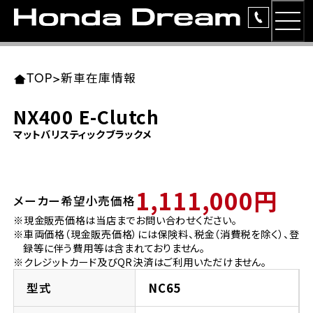
MEN
TOP
東北エリア 店舗一覧
関東エリア 店舗一覧
中部エリア 店舗一覧
近畿エリア 店舗一覧
中国・四国エリア 店舗一覧
九州エリア 店舗一覧
TOP
>
新車在庫情報
簡易お見積り
NX400 E-Clutch
岩手県
東京都
愛知県
大阪府
岡山県
福岡県
マットバリスティックブラックメ
ラインアップ
ホンダドリーム 盛岡
ホンダドリーム 世田谷
ホンダドリーム 名古屋中央
ホンダドリーム 堺
ホンダドリーム 岡山
ホンダドリーム 博多
安心のサービス
1,111,000円
メーカー希望小売価格
ホンダドリーム 西東京
ホンダドリーム 名古屋南
ホンダドリーム 箕面
ホンダドリーム 福岡東
レンタルバイク
宮城県
広島県
※現金販売価格は当店までお問い合わせください。
※車両価格（現金販売価格）には保険料、税金（消費税を除く）、登
ホンダドリーム 練馬
ホンダドリーム 小牧
ホンダドリーム 藤井寺
ホンダドリーム 久留米
洋用品
録等に伴う費用等は含まれておりません。
ホンダドリーム 仙台泉
ホンダドリーム 広島
※クレジットカード及びQR決済はご利用いただけません。
ホンダドリーム 板橋
ホンダドリーム 名古屋東
ホンダドリーム 東淀川
ホンダドリーム 福岡春日
イベント
型式
NC65
ホンダドリーム 宮城岩沼
ホンダドリーム 福山