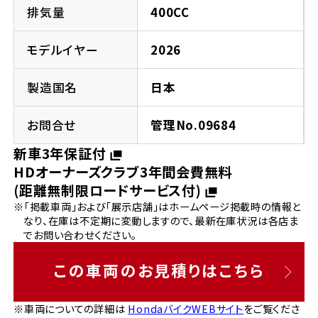
法人向けサービス
ホンダドリーム 葛飾
ホンダドリーム 一宮
ホンダドリーム 豊中
ホンダドリーム 福岡西
排気量
400CC
福島県
徳島県
お問い合わせ
ホンダドリーム 大田
ホンダドリーム 豊橋
モデルイヤー
2026
京都府
熊本県
ホンダドリーム 郡山
ホンダドリーム 徳島
製造国名
日本
ホンダドリーム 立川
ホンダドリーム 名古屋上小田井
ホンダドリーム 京都伏見
ホンダドリーム 熊本
香川県
お問合せ
管理No.09684
ホンダドリーム 京都右京
神奈川県
岐阜県
新車3年保証付
ホンダドリーム 高松
HDオーナーズクラブ3年間会費無料
ホンダドリーム 磯子
ホンダドリーム 岐阜
ホンダドリーム 京都北山
(距離無制限ロードサービス付)
※「掲載車両」および「展示店舗」はホームページ掲載時の情報と
高知県
ホンダドリーム 横浜都筑
なり、在庫は不定期に変動しますので、最新在庫状況は各店ま
兵庫県
でお問い合わせください。
ホンダドリーム 高知
ホンダドリーム 横浜旭
ホンダドリーム 神戸灘
この車両のお見積りはこちら
ホンダドリーム 川崎宮前
ホンダドリーム 尼崎
※車両についての詳細は
HondaバイクWEBサイト
をご覧くださ