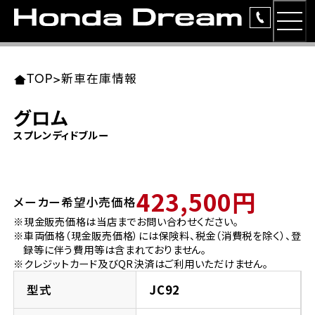
MEN
TOP
東北エリア 店舗一覧
関東エリア 店舗一覧
中部エリア 店舗一覧
近畿エリア 店舗一覧
中国・四国エリア 店舗一覧
九州エリア 店舗一覧
TOP
>
新車在庫情報
簡易お見積り
グロム
岩手県
東京都
愛知県
大阪府
岡山県
福岡県
スプレンディドブルー
ラインアップ
ホンダドリーム 盛岡
ホンダドリーム 世田谷
ホンダドリーム 名古屋中央
ホンダドリーム 堺
ホンダドリーム 岡山
ホンダドリーム 博多
安心のサービス
423,500円
メーカー希望小売価格
ホンダドリーム 西東京
ホンダドリーム 名古屋南
ホンダドリーム 箕面
ホンダドリーム 福岡東
レンタルバイク
宮城県
広島県
※現金販売価格は当店までお問い合わせください。
※車両価格（現金販売価格）には保険料、税金（消費税を除く）、登
ホンダドリーム 練馬
ホンダドリーム 小牧
ホンダドリーム 藤井寺
ホンダドリーム 久留米
洋用品
録等に伴う費用等は含まれておりません。
ホンダドリーム 仙台泉
ホンダドリーム 広島
※クレジットカード及びQR決済はご利用いただけません。
ホンダドリーム 板橋
ホンダドリーム 名古屋東
ホンダドリーム 東淀川
ホンダドリーム 福岡春日
イベント
型式
JC92
ホンダドリーム 宮城岩沼
ホンダドリーム 福山