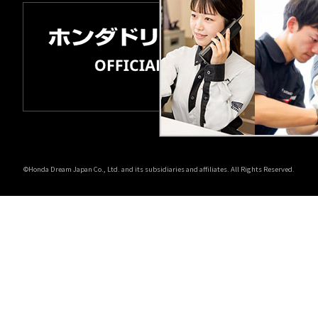
©Honda Dream Japan Co., Ltd. and its subsidiaries and affiliates. All Rights Reserved.