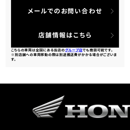
メールでのお問い合わせ
ホンダドリーム 所沢
ホンダドリーム 大宮
店舗情報はこちら
ホンダドリーム 狭山
こちらの車両は全国にある当店の
グループ店
でも商談可能です。
※別店舗への車両移動の際は別途搬送費がかかる場合がございま
す。
ホンダドリーム 東浦和
ホンダドリーム 草加
ホンダドリーム 新座
茨城県
ホンダドリーム 水戸北