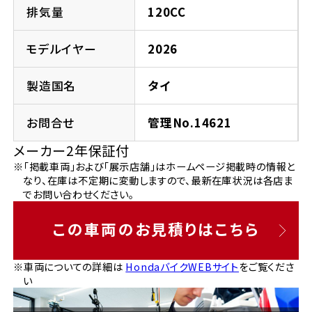
法人向けサービス
ホンダドリーム 葛飾
ホンダドリーム 一宮
ホンダドリーム 豊中
ホンダドリーム 福岡西
排気量
120CC
福島県
徳島県
お問い合わせ
ホンダドリーム 大田
ホンダドリーム 豊橋
モデルイヤー
2026
京都府
熊本県
ホンダドリーム 郡山
ホンダドリーム 徳島
製造国名
タイ
ホンダドリーム 立川
ホンダドリーム 名古屋上小田井
ホンダドリーム 京都伏見
ホンダドリーム 熊本
香川県
お問合せ
管理No.14621
ホンダドリーム 京都右京
神奈川県
岐阜県
メーカー2年保証付
ホンダドリーム 高松
※「掲載車両」および「展示店舗」はホームページ掲載時の情報と
ホンダドリーム 磯子
ホンダドリーム 岐阜
ホンダドリーム 京都北山
なり、在庫は不定期に変動しますので、最新在庫状況は各店ま
でお問い合わせください。
高知県
ホンダドリーム 横浜都筑
兵庫県
この車両のお見積りはこちら
ホンダドリーム 高知
ホンダドリーム 横浜旭
ホンダドリーム 神戸灘
※車両についての詳細は
HondaバイクWEBサイト
をご覧くださ
い
ホンダドリーム 川崎宮前
ホンダドリーム 尼崎