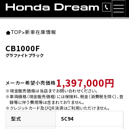
MEN
TOP
東北エリア 店舗一覧
関東エリア 店舗一覧
中部エリア 店舗一覧
近畿エリア 店舗一覧
中国・四国エリア 店舗一覧
九州エリア 店舗一覧
TOP
>
新車在庫情報
簡易お見積り
CB1000F
岩手県
東京都
愛知県
大阪府
岡山県
福岡県
グラファイトブラック
ラインアップ
ホンダドリーム 盛岡
ホンダドリーム 世田谷
ホンダドリーム 名古屋中央
ホンダドリーム 堺
ホンダドリーム 岡山
ホンダドリーム 博多
安心のサービス
1,397,000円
メーカー希望小売価格
ホンダドリーム 西東京
ホンダドリーム 名古屋南
ホンダドリーム 箕面
ホンダドリーム 福岡東
レンタルバイク
宮城県
広島県
※現金販売価格は当店までお問い合わせください。
※車両価格（現金販売価格）には保険料、税金（消費税を除く）、登
ホンダドリーム 練馬
ホンダドリーム 小牧
ホンダドリーム 藤井寺
ホンダドリーム 久留米
洋用品
録等に伴う費用等は含まれておりません。
ホンダドリーム 仙台泉
ホンダドリーム 広島
※クレジットカード及びQR決済はご利用いただけません。
ホンダドリーム 板橋
ホンダドリーム 名古屋東
ホンダドリーム 東淀川
ホンダドリーム 福岡春日
イベント
型式
SC94
ホンダドリーム 宮城岩沼
ホンダドリーム 福山