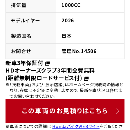
法人向けサービス
ホンダドリーム 葛飾
ホンダドリーム 一宮
ホンダドリーム 豊中
ホンダドリーム 福岡西
排気量
1000CC
福島県
徳島県
お問い合わせ
ホンダドリーム 大田
ホンダドリーム 豊橋
モデルイヤー
2026
京都府
熊本県
ホンダドリーム 郡山
ホンダドリーム 徳島
製造国名
日本
ホンダドリーム 立川
ホンダドリーム 名古屋上小田井
ホンダドリーム 京都伏見
ホンダドリーム 熊本
香川県
お問合せ
管理No.14506
ホンダドリーム 京都右京
神奈川県
岐阜県
新車3年保証付
ホンダドリーム 高松
HDオーナーズクラブ3年間会費無料
ホンダドリーム 磯子
ホンダドリーム 岐阜
ホンダドリーム 京都北山
(距離無制限ロードサービス付)
※「掲載車両」および「展示店舗」はホームページ掲載時の情報と
高知県
ホンダドリーム 横浜都筑
なり、在庫は不定期に変動しますので、最新在庫状況は各店ま
兵庫県
でお問い合わせください。
ホンダドリーム 高知
ホンダドリーム 横浜旭
ホンダドリーム 神戸灘
この車両のお見積りはこちら
ホンダドリーム 川崎宮前
ホンダドリーム 尼崎
※車両についての詳細は
HondaバイクWEBサイト
をご覧くださ