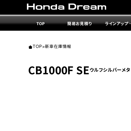
TOP
簡易お見積り
ラインアップ
東北エ
関東エ
中部エ
近畿エ
中国・
九州エ
岩手
東京
愛知
大阪
岡山
福岡
TOP
>
新車在庫情報
ホンダ
ホンダ
ホンダ
ホンダ
ホンダ
ホンダ
CB1000F SE
ウルフシルバーメタ
ホンダ
ホンダ
ホンダ
ホンダ
宮城
広島
ホンダ
ホンダ
ホンダ
ホンダ
ホンダ
ホンダ
ホンダ
ホンダ
京都
熊本
福島
徳島
ホンダ
ホンダ
神奈
岐阜
ホンダ
ホンダ
ホンダ
ホンダ
ホンダ