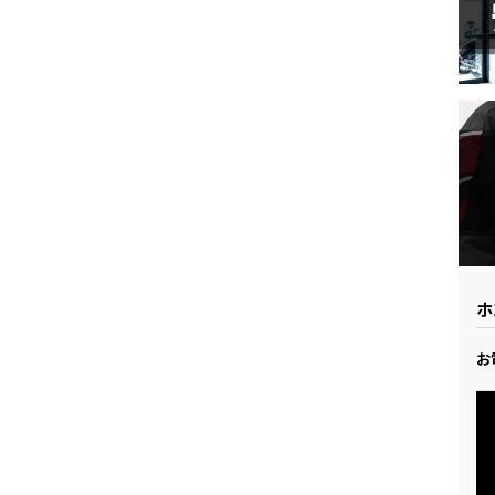
ドリーム 草加
ホンダドリーム 新座
県
ドリーム 水戸北
ホ
お