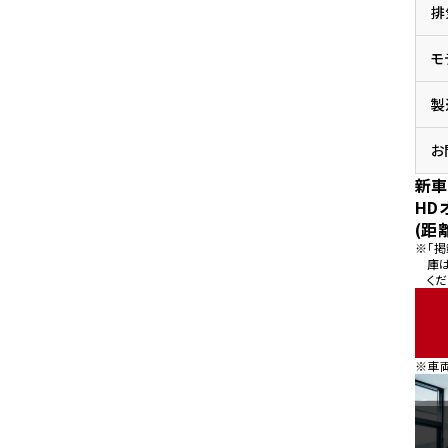
排
県
ドリーム 横浜旭
ホンダドリーム 川崎宮前
県
モ
ドリーム 高松
ドリーム 横浜緑
ドリーム 神戸灘
ホンダドリーム 尼崎
製
県
ドリーム 姫路
ホンダドリーム 西宮甲子
県
お
ドリーム 高知
新車
ドリーム 船橋
ホンダドリーム 松戸
HD
県
(距
ドリーム 蘇我
※「
ドリーム 奈良
庫
くだ
県
ドリーム ふかや花園
ホンダドリーム 鴻巣
※車
ドリーム 所沢
ホンダドリーム 大宮
ドリーム 狭山
ホンダドリーム 東浦和