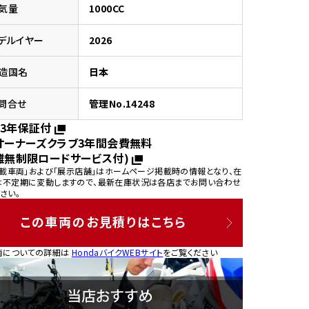
気量
1000CC
デルイヤー
2026
造国名
日本
園
問合せ
管理No.14248
3年保証付
オーナーズクラブ3年間会費無料
離無制限ロードサービス付)
掲載車両」および「展示店舗」はホームページ掲載時の情報となり、在
は不定期に変動しますので、最新在庫状況は各店までお問い合わせ
さい。
この車両のお見積りはこちら
両についての詳細は
HondaバイクWEBサイト
をご覧ください