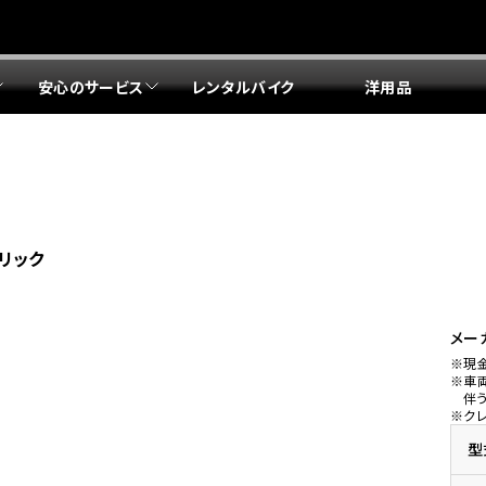
安心のサービス
レンタルバイク
洋用品
リア 店舗一覧
リア 店舗一覧
リア 店舗一覧
リア 店舗一覧
四国エリア 店舗一覧
リア 店舗一覧
県
都
県
府
県
県
ドリーム 盛岡
ドリーム 世田谷
ドリーム 名古屋中央
ドリーム 堺
ドリーム 岡山
ドリーム 博多
ホンダドリーム 西東京
ホンダドリーム 名古屋南
ホンダドリーム 箕面
ホンダドリーム 福岡東
リック
ドリーム 練馬
ドリーム 小牧
ドリーム 藤井寺
ドリーム 久留米
ホンダドリーム 板橋
ホンダドリーム 名古屋東
ホンダドリーム 東淀川
ホンダドリーム 福岡春日
県
県
ドリーム 葛飾
ドリーム 一宮
ドリーム 豊中
ドリーム 福岡西
ホンダドリーム 大田
ホンダドリーム 豊橋
ドリーム 仙台泉
ドリーム 広島
ホンダドリーム 宮城岩沼
ホンダドリーム 福山
メー
※現
ドリーム 立川
ドリーム 名古屋上小田井
※車
府
県
県
県
伴
※ク
ドリーム 京都伏見
ドリーム 熊本
ホンダドリーム 京都右京
川県
県
ドリーム 郡山
ドリーム 徳島
型
ドリーム 磯子
ドリーム 岐阜
ドリーム 京都北山
ホンダドリーム 横浜都筑