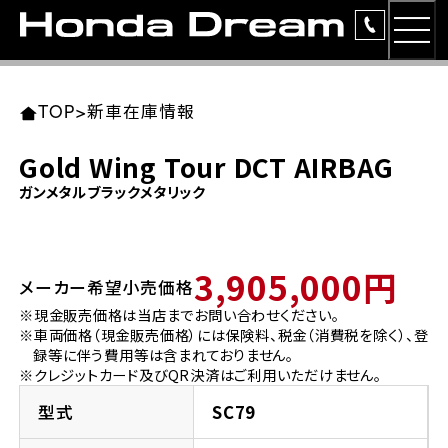
MEN
TOP
東北エリア 店舗一覧
関東エリア 店舗一覧
中部エリア 店舗一覧
近畿エリア 店舗一覧
中国・四国エリア 店舗一覧
九州エリア 店舗一覧
TOP
>
新車在庫情報
簡易お見積り
Gold Wing Tour DCT AIRBAG
岩手県
東京都
愛知県
大阪府
岡山県
福岡県
ガンメタルブラックメタリック
ラインアップ
ホンダドリーム 盛岡
ホンダドリーム 世田谷
ホンダドリーム 名古屋中央
ホンダドリーム 堺
ホンダドリーム 岡山
ホンダドリーム 博多
安心のサービス
3,905,000円
メーカー希望小売価格
ホンダドリーム 西東京
ホンダドリーム 名古屋南
ホンダドリーム 箕面
ホンダドリーム 福岡東
レンタルバイク
宮城県
広島県
※現金販売価格は当店までお問い合わせください。
※車両価格（現金販売価格）には保険料、税金（消費税を除く）、登
ホンダドリーム 練馬
ホンダドリーム 小牧
ホンダドリーム 藤井寺
ホンダドリーム 久留米
洋用品
録等に伴う費用等は含まれておりません。
ホンダドリーム 仙台泉
ホンダドリーム 広島
※クレジットカード及びQR決済はご利用いただけません。
ホンダドリーム 板橋
ホンダドリーム 名古屋東
ホンダドリーム 東淀川
ホンダドリーム 福岡春日
イベント
型式
SC79
ホンダドリーム 宮城岩沼
ホンダドリーム 福山