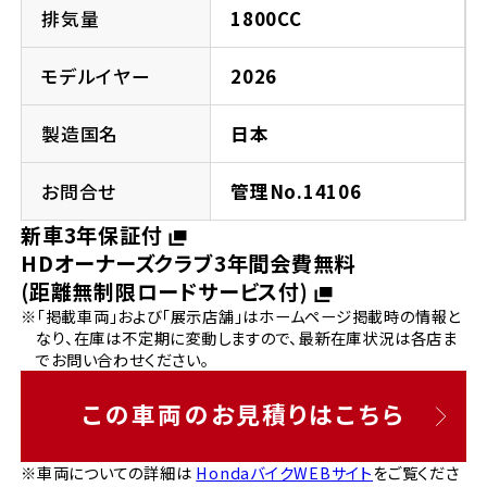
法人向けサービス
ホンダドリーム 葛飾
ホンダドリーム 一宮
ホンダドリーム 豊中
ホンダドリーム 福岡西
排気量
1800CC
福島県
徳島県
お問い合わせ
ホンダドリーム 大田
ホンダドリーム 豊橋
モデルイヤー
2026
京都府
熊本県
ホンダドリーム 郡山
ホンダドリーム 徳島
製造国名
日本
ホンダドリーム 立川
ホンダドリーム 名古屋上小田井
ホンダドリーム 京都伏見
ホンダドリーム 熊本
香川県
お問合せ
管理No.14106
ホンダドリーム 京都右京
神奈川県
岐阜県
新車3年保証付
ホンダドリーム 高松
HDオーナーズクラブ3年間会費無料
ホンダドリーム 磯子
ホンダドリーム 岐阜
ホンダドリーム 京都北山
(距離無制限ロードサービス付)
※「掲載車両」および「展示店舗」はホームページ掲載時の情報と
高知県
ホンダドリーム 横浜都筑
なり、在庫は不定期に変動しますので、最新在庫状況は各店ま
兵庫県
でお問い合わせください。
ホンダドリーム 高知
ホンダドリーム 横浜旭
ホンダドリーム 神戸灘
この車両のお見積りはこちら
ホンダドリーム 川崎宮前
ホンダドリーム 尼崎
※車両についての詳細は
HondaバイクWEBサイト
をご覧くださ