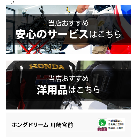
い
ホンダドリーム 横浜緑
ホンダドリーム 姫路
ホンダドリーム 西宮甲子園
千葉県
ホンダドリーム 船橋
奈良県
ホンダドリーム 松戸
ホンダドリーム 奈良
ホンダドリーム 蘇我
埼玉県
ホンダドリーム ふかや花園
ホンダドリーム 川崎宮前
ホンダドリーム 鴻巣