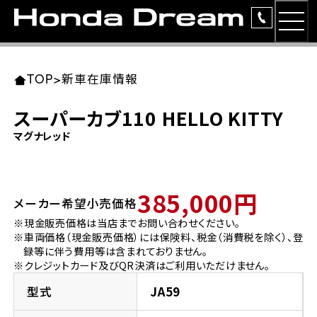
MEN
TOP
東北エリア 店舗一覧
関東エリア 店舗一覧
中部エリア 店舗一覧
近畿エリア 店舗一覧
中国・四国エリア 店舗一覧
九州エリア 店舗一覧
TOP
>
新車在庫情報
簡易お見積り
スーパーカブ110 HELLO KITTY
岩手県
東京都
愛知県
大阪府
岡山県
福岡県
マグナレッド
ラインアップ
ホンダドリーム 盛岡
ホンダドリーム 世田谷
ホンダドリーム 名古屋中央
ホンダドリーム 堺
ホンダドリーム 岡山
ホンダドリーム 博多
安心のサービス
385,000円
メーカー希望小売価格
ホンダドリーム 西東京
ホンダドリーム 名古屋南
ホンダドリーム 箕面
ホンダドリーム 福岡東
レンタルバイク
宮城県
広島県
※現金販売価格は当店までお問い合わせください。
※車両価格（現金販売価格）には保険料、税金（消費税を除く）、登
ホンダドリーム 練馬
ホンダドリーム 小牧
ホンダドリーム 藤井寺
ホンダドリーム 久留米
洋用品
録等に伴う費用等は含まれておりません。
ホンダドリーム 仙台泉
ホンダドリーム 広島
※クレジットカード及びQR決済はご利用いただけません。
ホンダドリーム 板橋
ホンダドリーム 名古屋東
ホンダドリーム 東淀川
ホンダドリーム 福岡春日
イベント
型式
JA59
ホンダドリーム 宮城岩沼
ホンダドリーム 福山