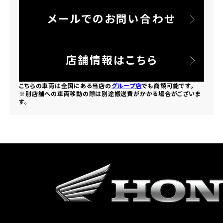
メールでのお問い合わせ
ホンダドリーム 所沢
ホンダドリーム 大宮
店舗情報はこちら
ホンダドリーム 狭山
こちらの車両は全国にある当店の
グループ店
でも商談可能です。
※別店舗への車両移動の際は別途搬送費がかかる場合がございま
す。
ホンダドリーム 東浦和
ホンダドリーム 草加
ホンダドリーム 新座
茨城県
ホンダドリーム 水戸北