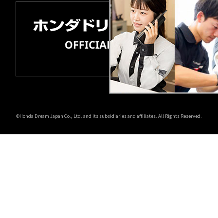
©Honda Dream Japan Co., Ltd. and its subsidiaries and affiliates. All Rights Reserved.