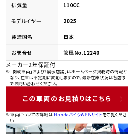
法人向けサービス
ホンダドリーム 葛飾
ホンダドリーム 一宮
ホンダドリーム 豊中
ホンダドリーム 福岡西
排気量
110CC
福島県
徳島県
お問い合わせ
ホンダドリーム 大田
ホンダドリーム 豊橋
モデルイヤー
2025
京都府
熊本県
ホンダドリーム 郡山
ホンダドリーム 徳島
製造国名
日本
ホンダドリーム 立川
ホンダドリーム 名古屋上小田井
ホンダドリーム 京都伏見
ホンダドリーム 熊本
香川県
お問合せ
管理No.12240
ホンダドリーム 京都右京
神奈川県
岐阜県
メーカー2年保証付
ホンダドリーム 高松
※「掲載車両」および「展示店舗」はホームページ掲載時の情報と
ホンダドリーム 磯子
ホンダドリーム 岐阜
ホンダドリーム 京都北山
なり、在庫は不定期に変動しますので、最新在庫状況は各店ま
でお問い合わせください。
高知県
ホンダドリーム 横浜都筑
兵庫県
この車両のお見積りはこちら
ホンダドリーム 高知
ホンダドリーム 横浜旭
ホンダドリーム 神戸灘
※車両についての詳細は
HondaバイクWEBサイト
をご覧くださ
い
ホンダドリーム 川崎宮前
ホンダドリーム 尼崎