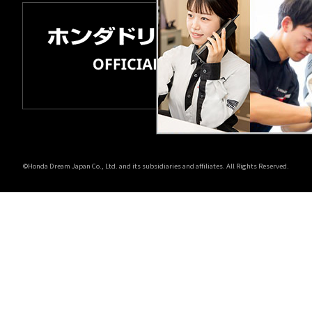
©Honda Dream Japan Co., Ltd. and its subsidiaries and affiliates. All Rights Reserved.