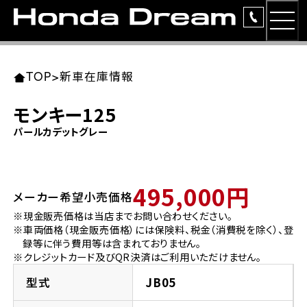
MEN
TOP
東北エリア 店舗一覧
関東エリア 店舗一覧
中部エリア 店舗一覧
近畿エリア 店舗一覧
中国・四国エリア 店舗一覧
九州エリア 店舗一覧
TOP
>
新車在庫情報
簡易お見積り
モンキー125
岩手県
東京都
愛知県
大阪府
岡山県
福岡県
パールカデットグレー
ラインアップ
ホンダドリーム 盛岡
ホンダドリーム 世田谷
ホンダドリーム 名古屋中央
ホンダドリーム 堺
ホンダドリーム 岡山
ホンダドリーム 博多
安心のサービス
495,000円
メーカー希望小売価格
ホンダドリーム 西東京
ホンダドリーム 名古屋南
ホンダドリーム 箕面
ホンダドリーム 福岡東
レンタルバイク
宮城県
広島県
※現金販売価格は当店までお問い合わせください。
※車両価格（現金販売価格）には保険料、税金（消費税を除く）、登
ホンダドリーム 練馬
ホンダドリーム 小牧
ホンダドリーム 藤井寺
ホンダドリーム 久留米
洋用品
録等に伴う費用等は含まれておりません。
ホンダドリーム 仙台泉
ホンダドリーム 広島
※クレジットカード及びQR決済はご利用いただけません。
ホンダドリーム 板橋
ホンダドリーム 名古屋東
ホンダドリーム 東淀川
ホンダドリーム 福岡春日
イベント
型式
JB05
ホンダドリーム 宮城岩沼
ホンダドリーム 福山