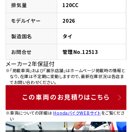
法人向けサービス
ホンダドリーム 葛飾
ホンダドリーム 一宮
ホンダドリーム 豊中
ホンダドリーム 福岡西
排気量
120CC
福島県
徳島県
お問い合わせ
ホンダドリーム 大田
ホンダドリーム 豊橋
モデルイヤー
2026
京都府
熊本県
ホンダドリーム 郡山
ホンダドリーム 徳島
製造国名
タイ
ホンダドリーム 立川
ホンダドリーム 名古屋上小田井
ホンダドリーム 京都伏見
ホンダドリーム 熊本
香川県
お問合せ
管理No.12513
ホンダドリーム 京都右京
神奈川県
岐阜県
メーカー2年保証付
ホンダドリーム 高松
※「掲載車両」および「展示店舗」はホームページ掲載時の情報と
ホンダドリーム 磯子
ホンダドリーム 岐阜
ホンダドリーム 京都北山
なり、在庫は不定期に変動しますので、最新在庫状況は各店ま
でお問い合わせください。
高知県
ホンダドリーム 横浜都筑
兵庫県
この車両のお見積りはこちら
ホンダドリーム 高知
ホンダドリーム 横浜旭
ホンダドリーム 神戸灘
※車両についての詳細は
HondaバイクWEBサイト
をご覧くださ
い
ホンダドリーム 川崎宮前
ホンダドリーム 尼崎