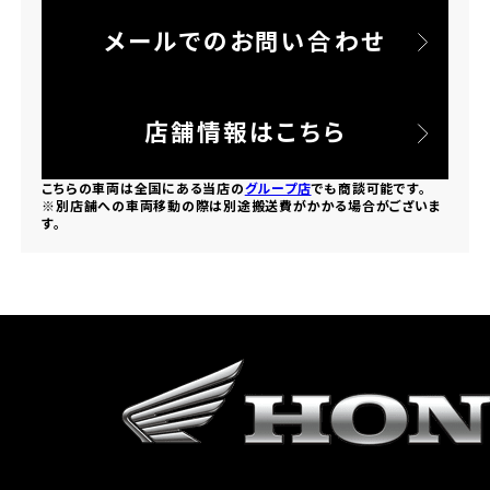
メールでのお問い合わせ
ホンダドリーム 所沢
ホンダドリーム 大宮
店舗情報はこちら
ホンダドリーム 狭山
こちらの車両は全国にある当店の
グループ店
でも商談可能です。
※別店舗への車両移動の際は別途搬送費がかかる場合がございま
す。
ホンダドリーム 東浦和
ホンダドリーム 草加
ホンダドリーム 新座
茨城県
ホンダドリーム 水戸北