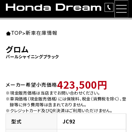
MEN
TOP
東北エリア 店舗一覧
関東エリア 店舗一覧
中部エリア 店舗一覧
近畿エリア 店舗一覧
中国・四国エリア 店舗一覧
九州エリア 店舗一覧
TOP
>
新車在庫情報
簡易お見積り
グロム
岩手県
東京都
愛知県
大阪府
岡山県
福岡県
パールシャイニングブラック
ラインアップ
ホンダドリーム 盛岡
ホンダドリーム 世田谷
ホンダドリーム 名古屋中央
ホンダドリーム 堺
ホンダドリーム 岡山
ホンダドリーム 博多
安心のサービス
423,500円
メーカー希望小売価格
ホンダドリーム 西東京
ホンダドリーム 名古屋南
ホンダドリーム 箕面
ホンダドリーム 福岡東
レンタルバイク
宮城県
広島県
※現金販売価格は当店までお問い合わせください。
※車両価格（現金販売価格）には保険料、税金（消費税を除く）、登
ホンダドリーム 練馬
ホンダドリーム 小牧
ホンダドリーム 藤井寺
ホンダドリーム 久留米
洋用品
録等に伴う費用等は含まれておりません。
ホンダドリーム 仙台泉
ホンダドリーム 広島
※クレジットカード及びQR決済はご利用いただけません。
ホンダドリーム 板橋
ホンダドリーム 名古屋東
ホンダドリーム 東淀川
ホンダドリーム 福岡春日
イベント
型式
JC92
ホンダドリーム 宮城岩沼
ホンダドリーム 福山