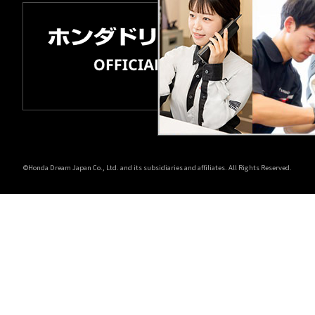
©Honda Dream Japan Co., Ltd. and its subsidiaries and affiliates. All Rights Reserved.