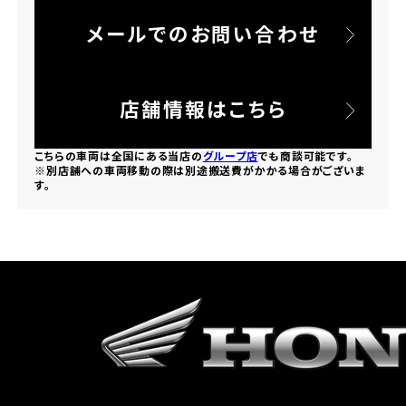
メールでのお問い合わせ
ホンダドリーム 所沢
ホンダドリーム 大宮
店舗情報はこちら
ホンダドリーム 狭山
こちらの車両は全国にある当店の
グループ店
でも商談可能です。
※別店舗への車両移動の際は別途搬送費がかかる場合がございま
す。
ホンダドリーム 東浦和
ホンダドリーム 草加
ホンダドリーム 新座
茨城県
ホンダドリーム 水戸北