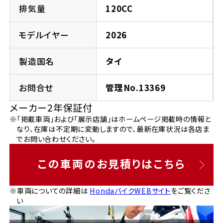
法人向けサービス
ホンダドリーム 葛飾
ホンダドリーム 一宮
ホンダドリーム 豊中
ホンダドリーム 福岡西
排気量
120CC
福島県
徳島県
お問い合わせ
ホンダドリーム 大田
ホンダドリーム 豊橋
モデルイヤー
2026
京都府
熊本県
ホンダドリーム 郡山
ホンダドリーム 徳島
製造国名
タイ
ホンダドリーム 立川
ホンダドリーム 名古屋上小田井
ホンダドリーム 京都伏見
ホンダドリーム 熊本
香川県
お問合せ
管理No.13369
ホンダドリーム 京都右京
神奈川県
岐阜県
メーカー2年保証付
ホンダドリーム 高松
※「掲載車両」および「展示店舗」はホームページ掲載時の情報と
ホンダドリーム 磯子
ホンダドリーム 岐阜
ホンダドリーム 京都北山
なり、在庫は不定期に変動しますので、最新在庫状況は各店ま
でお問い合わせください。
高知県
ホンダドリーム 横浜都筑
兵庫県
この車両のお見積りはこちら
ホンダドリーム 高知
ホンダドリーム 横浜旭
ホンダドリーム 神戸灘
※車両についての詳細は
HondaバイクWEBサイト
をご覧くださ
い
ホンダドリーム 川崎宮前
ホンダドリーム 尼崎