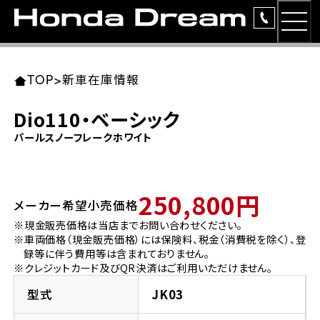
MEN
TOP
東北エリア 店舗一覧
関東エリア 店舗一覧
中部エリア 店舗一覧
近畿エリア 店舗一覧
中国・四国エリア 店舗一覧
九州エリア 店舗一覧
TOP
>
新車在庫情報
簡易お見積り
Dio110・ベーシック
岩手県
東京都
愛知県
大阪府
岡山県
福岡県
パールスノーフレークホワイト
ラインアップ
ホンダドリーム 盛岡
ホンダドリーム 世田谷
ホンダドリーム 名古屋中央
ホンダドリーム 堺
ホンダドリーム 岡山
ホンダドリーム 博多
安心のサービス
250,800円
メーカー希望小売価格
ホンダドリーム 西東京
ホンダドリーム 名古屋南
ホンダドリーム 箕面
ホンダドリーム 福岡東
レンタルバイク
宮城県
広島県
※現金販売価格は当店までお問い合わせください。
※車両価格（現金販売価格）には保険料、税金（消費税を除く）、登
ホンダドリーム 練馬
ホンダドリーム 小牧
ホンダドリーム 藤井寺
ホンダドリーム 久留米
洋用品
録等に伴う費用等は含まれておりません。
ホンダドリーム 仙台泉
ホンダドリーム 広島
※クレジットカード及びQR決済はご利用いただけません。
ホンダドリーム 板橋
ホンダドリーム 名古屋東
ホンダドリーム 東淀川
ホンダドリーム 福岡春日
イベント
型式
JK03
ホンダドリーム 宮城岩沼
ホンダドリーム 福山