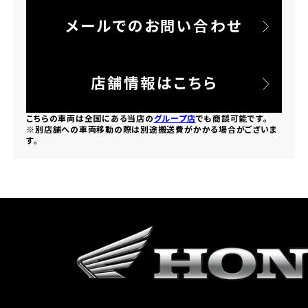
メールでのお問い合わせ
ホンダドリーム 所沢
ホンダドリーム 大宮
店舗情報はこちら
ホンダドリーム 狭山
こちらの車両は全国にある当店の
グループ店
でも商談可能です。
※別店舗への車両移動の際は別途搬送費がかかる場合がございま
す。
ホンダドリーム 東浦和
ホンダドリーム 草加
ホンダドリーム 新座
茨城県
ホンダドリーム 水戸北