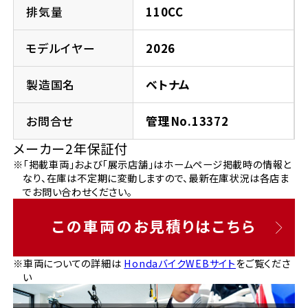
法人向けサービス
ホンダドリーム 葛飾
ホンダドリーム 一宮
ホンダドリーム 豊中
ホンダドリーム 福岡西
排気量
110CC
福島県
徳島県
お問い合わせ
ホンダドリーム 大田
ホンダドリーム 豊橋
モデルイヤー
2026
京都府
熊本県
ホンダドリーム 郡山
ホンダドリーム 徳島
製造国名
ベトナム
ホンダドリーム 立川
ホンダドリーム 名古屋上小田井
ホンダドリーム 京都伏見
ホンダドリーム 熊本
香川県
お問合せ
管理No.13372
ホンダドリーム 京都右京
神奈川県
岐阜県
メーカー2年保証付
ホンダドリーム 高松
※「掲載車両」および「展示店舗」はホームページ掲載時の情報と
ホンダドリーム 磯子
ホンダドリーム 岐阜
ホンダドリーム 京都北山
なり、在庫は不定期に変動しますので、最新在庫状況は各店ま
でお問い合わせください。
高知県
ホンダドリーム 横浜都筑
兵庫県
この車両のお見積りはこちら
ホンダドリーム 高知
ホンダドリーム 横浜旭
ホンダドリーム 神戸灘
※車両についての詳細は
HondaバイクWEBサイト
をご覧くださ
い
ホンダドリーム 川崎宮前
ホンダドリーム 尼崎