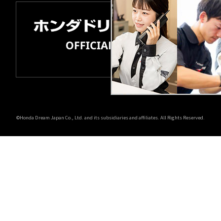
©Honda Dream Japan Co., Ltd. and its subsidiaries and affiliates. All Rights Reserved.