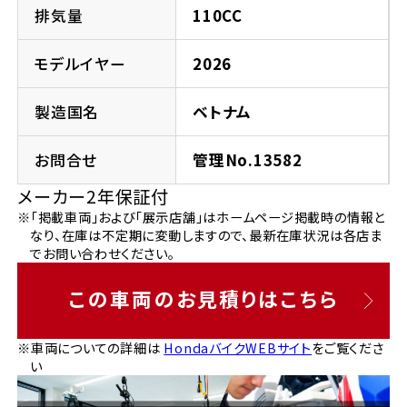
法人向けサービス
ホンダドリーム 葛飾
ホンダドリーム 一宮
ホンダドリーム 豊中
ホンダドリーム 福岡西
排気量
110CC
福島県
徳島県
お問い合わせ
ホンダドリーム 大田
ホンダドリーム 豊橋
モデルイヤー
2026
京都府
熊本県
ホンダドリーム 郡山
ホンダドリーム 徳島
製造国名
ベトナム
ホンダドリーム 立川
ホンダドリーム 名古屋上小田井
ホンダドリーム 京都伏見
ホンダドリーム 熊本
香川県
お問合せ
管理No.13582
ホンダドリーム 京都右京
神奈川県
岐阜県
メーカー2年保証付
ホンダドリーム 高松
※「掲載車両」および「展示店舗」はホームページ掲載時の情報と
ホンダドリーム 磯子
ホンダドリーム 岐阜
ホンダドリーム 京都北山
なり、在庫は不定期に変動しますので、最新在庫状況は各店ま
でお問い合わせください。
高知県
ホンダドリーム 横浜都筑
兵庫県
この車両のお見積りはこちら
ホンダドリーム 高知
ホンダドリーム 横浜旭
ホンダドリーム 神戸灘
※車両についての詳細は
HondaバイクWEBサイト
をご覧くださ
い
ホンダドリーム 川崎宮前
ホンダドリーム 尼崎