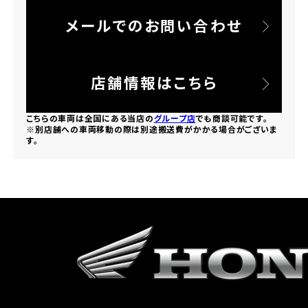
メールでのお問い合わせ
ホンダドリーム 所沢
ホンダドリーム 大宮
店舗情報はこちら
ホンダドリーム 狭山
こちらの車両は全国にある当店の
グループ店
でも商談可能です。
※別店舗への車両移動の際は別途搬送費がかかる場合がございま
す。
ホンダドリーム 東浦和
ホンダドリーム 草加
ホンダドリーム 新座
茨城県
ホンダドリーム 水戸北