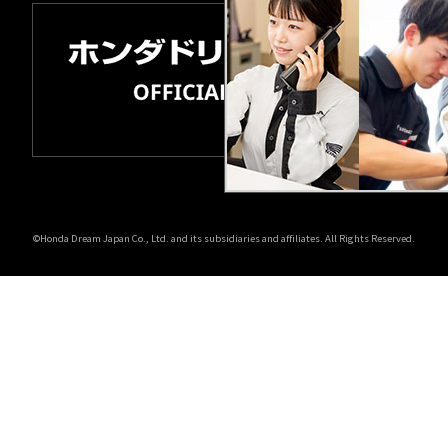
©Honda Dream Japan Co., Ltd. and its subsidiaries and affiliates. All Rights Reserved.