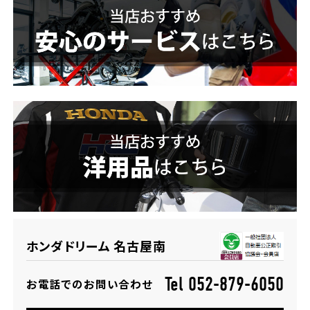
ホンダドリーム 横浜緑
ホンダドリーム 姫路
ホンダドリーム 西宮甲子園
千葉県
ホンダドリーム 船橋
奈良県
ホンダドリーム 松戸
ホンダドリーム 奈良
ホンダドリーム 蘇我
埼玉県
ホンダドリーム 名古屋南
ホンダドリーム ふかや花園
Tel 052-879-6050
お電話でのお問い合わせ
ホンダドリーム 鴻巣