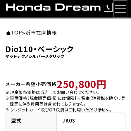
MEN
TOP
東北エリア 店舗一覧
関東エリア 店舗一覧
中部エリア 店舗一覧
近畿エリア 店舗一覧
中国・四国エリア 店舗一覧
九州エリア 店舗一覧
TOP
>
新車在庫情報
簡易お見積り
Dio110・ベーシック
岩手県
東京都
愛知県
大阪府
岡山県
福岡県
マットテクノシルバーメタリック
ラインアップ
ホンダドリーム 盛岡
ホンダドリーム 世田谷
ホンダドリーム 名古屋中央
ホンダドリーム 堺
ホンダドリーム 岡山
ホンダドリーム 博多
安心のサービス
250,800円
メーカー希望小売価格
ホンダドリーム 西東京
ホンダドリーム 名古屋南
ホンダドリーム 箕面
ホンダドリーム 福岡東
レンタルバイク
宮城県
広島県
※現金販売価格は当店までお問い合わせください。
※車両価格（現金販売価格）には保険料、税金（消費税を除く）、登
ホンダドリーム 練馬
ホンダドリーム 小牧
ホンダドリーム 藤井寺
ホンダドリーム 久留米
洋用品
録等に伴う費用等は含まれておりません。
ホンダドリーム 仙台泉
ホンダドリーム 広島
※クレジットカード及びQR決済はご利用いただけません。
ホンダドリーム 板橋
ホンダドリーム 名古屋東
ホンダドリーム 東淀川
ホンダドリーム 福岡春日
イベント
型式
JK03
ホンダドリーム 宮城岩沼
ホンダドリーム 福山