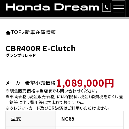
MEN
TOP
東北エリア 店舗一覧
関東エリア 店舗一覧
中部エリア 店舗一覧
近畿エリア 店舗一覧
中国・四国エリア 店舗一覧
九州エリア 店舗一覧
TOP
>
新車在庫情報
簡易お見積り
CBR400R E-Clutch
岩手県
東京都
愛知県
大阪府
岡山県
福岡県
グランプリレッド
ラインアップ
ホンダドリーム 盛岡
ホンダドリーム 世田谷
ホンダドリーム 名古屋中央
ホンダドリーム 堺
ホンダドリーム 岡山
ホンダドリーム 博多
安心のサービス
1,089,000円
メーカー希望小売価格
ホンダドリーム 西東京
ホンダドリーム 名古屋南
ホンダドリーム 箕面
ホンダドリーム 福岡東
レンタルバイク
宮城県
広島県
※現金販売価格は当店までお問い合わせください。
※車両価格（現金販売価格）には保険料、税金（消費税を除く）、登
ホンダドリーム 練馬
ホンダドリーム 小牧
ホンダドリーム 藤井寺
ホンダドリーム 久留米
洋用品
録等に伴う費用等は含まれておりません。
ホンダドリーム 仙台泉
ホンダドリーム 広島
※クレジットカード及びQR決済はご利用いただけません。
ホンダドリーム 板橋
ホンダドリーム 名古屋東
ホンダドリーム 東淀川
ホンダドリーム 福岡春日
イベント
型式
NC65
ホンダドリーム 宮城岩沼
ホンダドリーム 福山