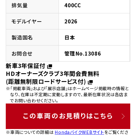
法人向けサービス
ホンダドリーム 葛飾
ホンダドリーム 一宮
ホンダドリーム 豊中
ホンダドリーム 福岡西
排気量
400CC
福島県
徳島県
お問い合わせ
ホンダドリーム 大田
ホンダドリーム 豊橋
モデルイヤー
2026
京都府
熊本県
ホンダドリーム 郡山
ホンダドリーム 徳島
製造国名
日本
ホンダドリーム 立川
ホンダドリーム 名古屋上小田井
ホンダドリーム 京都伏見
ホンダドリーム 熊本
香川県
お問合せ
管理No.13086
ホンダドリーム 京都右京
神奈川県
岐阜県
新車3年保証付
ホンダドリーム 高松
HDオーナーズクラブ3年間会費無料
ホンダドリーム 磯子
ホンダドリーム 岐阜
ホンダドリーム 京都北山
(距離無制限ロードサービス付)
※「掲載車両」および「展示店舗」はホームページ掲載時の情報と
高知県
ホンダドリーム 横浜都筑
なり、在庫は不定期に変動しますので、最新在庫状況は各店ま
兵庫県
でお問い合わせください。
ホンダドリーム 高知
ホンダドリーム 横浜旭
ホンダドリーム 神戸灘
この車両のお見積りはこちら
ホンダドリーム 川崎宮前
ホンダドリーム 尼崎
※車両についての詳細は
HondaバイクWEBサイト
をご覧くださ