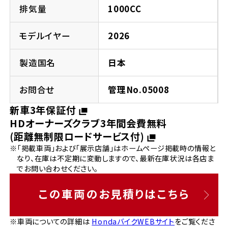
法人向けサービス
ホンダドリーム 葛飾
ホンダドリーム 一宮
ホンダドリーム 豊中
ホンダドリーム 福岡西
排気量
1000CC
福島県
徳島県
お問い合わせ
ホンダドリーム 大田
ホンダドリーム 豊橋
モデルイヤー
2026
京都府
熊本県
ホンダドリーム 郡山
ホンダドリーム 徳島
製造国名
日本
ホンダドリーム 立川
ホンダドリーム 名古屋上小田井
ホンダドリーム 京都伏見
ホンダドリーム 熊本
香川県
お問合せ
管理No.05008
ホンダドリーム 京都右京
神奈川県
岐阜県
新車3年保証付
ホンダドリーム 高松
HDオーナーズクラブ3年間会費無料
ホンダドリーム 磯子
ホンダドリーム 岐阜
ホンダドリーム 京都北山
(距離無制限ロードサービス付)
※「掲載車両」および「展示店舗」はホームページ掲載時の情報と
高知県
ホンダドリーム 横浜都筑
なり、在庫は不定期に変動しますので、最新在庫状況は各店ま
兵庫県
でお問い合わせください。
ホンダドリーム 高知
ホンダドリーム 横浜旭
ホンダドリーム 神戸灘
この車両のお見積りはこちら
ホンダドリーム 川崎宮前
ホンダドリーム 尼崎
※車両についての詳細は
HondaバイクWEBサイト
をご覧くださ