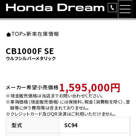
MEN
TOP
東北エリア 店舗一覧
関東エリア 店舗一覧
中部エリア 店舗一覧
近畿エリア 店舗一覧
中国・四国エリア 店舗一覧
九州エリア 店舗一覧
TOP
>
新車在庫情報
簡易お見積り
CB1000F SE
岩手県
東京都
愛知県
大阪府
岡山県
福岡県
ウルフシルバーメタリック
ラインアップ
ホンダドリーム 盛岡
ホンダドリーム 世田谷
ホンダドリーム 名古屋中央
ホンダドリーム 堺
ホンダドリーム 岡山
ホンダドリーム 博多
安心のサービス
1,595,000円
メーカー希望小売価格
ホンダドリーム 西東京
ホンダドリーム 名古屋南
ホンダドリーム 箕面
ホンダドリーム 福岡東
レンタルバイク
宮城県
広島県
※現金販売価格は当店までお問い合わせください。
※車両価格（現金販売価格）には保険料、税金（消費税を除く）、登
ホンダドリーム 練馬
ホンダドリーム 小牧
ホンダドリーム 藤井寺
ホンダドリーム 久留米
洋用品
録等に伴う費用等は含まれておりません。
ホンダドリーム 仙台泉
ホンダドリーム 広島
※クレジットカード及びQR決済はご利用いただけません。
ホンダドリーム 板橋
ホンダドリーム 名古屋東
ホンダドリーム 東淀川
ホンダドリーム 福岡春日
イベント
型式
SC94
ホンダドリーム 宮城岩沼
ホンダドリーム 福山