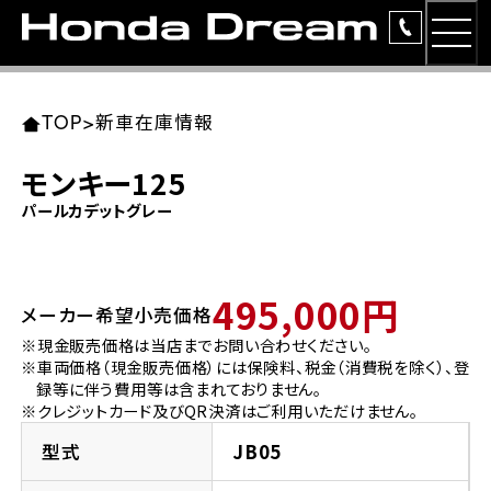
MEN
TOP
東北エリア 店舗一覧
関東エリア 店舗一覧
中部エリア 店舗一覧
近畿エリア 店舗一覧
中国・四国エリア 店舗一覧
九州エリア 店舗一覧
TOP
>
新車在庫情報
簡易お見積り
モンキー125
岩手県
東京都
愛知県
大阪府
岡山県
福岡県
パールカデットグレー
ラインアップ
ホンダドリーム 盛岡
ホンダドリーム 世田谷
ホンダドリーム 名古屋中央
ホンダドリーム 堺
ホンダドリーム 岡山
ホンダドリーム 博多
安心のサービス
495,000円
メーカー希望小売価格
ホンダドリーム 西東京
ホンダドリーム 名古屋南
ホンダドリーム 箕面
ホンダドリーム 福岡東
レンタルバイク
宮城県
広島県
※現金販売価格は当店までお問い合わせください。
※車両価格（現金販売価格）には保険料、税金（消費税を除く）、登
ホンダドリーム 練馬
ホンダドリーム 小牧
ホンダドリーム 藤井寺
ホンダドリーム 久留米
洋用品
録等に伴う費用等は含まれておりません。
ホンダドリーム 仙台泉
ホンダドリーム 広島
※クレジットカード及びQR決済はご利用いただけません。
ホンダドリーム 板橋
ホンダドリーム 名古屋東
ホンダドリーム 東淀川
ホンダドリーム 福岡春日
イベント
型式
JB05
ホンダドリーム 宮城岩沼
ホンダドリーム 福山