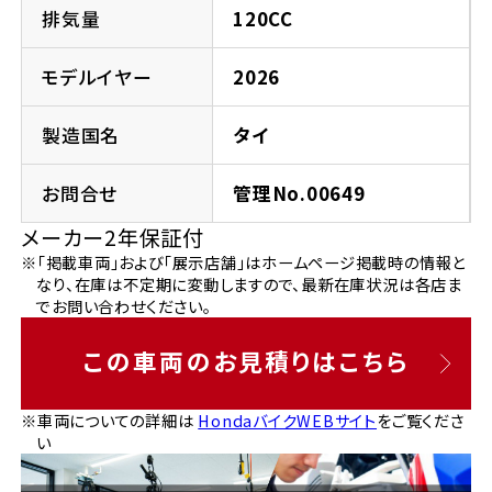
法人向けサービス
ホンダドリーム 葛飾
ホンダドリーム 一宮
ホンダドリーム 豊中
ホンダドリーム 福岡西
排気量
120CC
福島県
徳島県
お問い合わせ
ホンダドリーム 大田
ホンダドリーム 豊橋
モデルイヤー
2026
京都府
熊本県
ホンダドリーム 郡山
ホンダドリーム 徳島
製造国名
タイ
ホンダドリーム 立川
ホンダドリーム 名古屋上小田井
ホンダドリーム 京都伏見
ホンダドリーム 熊本
香川県
お問合せ
管理No.00649
ホンダドリーム 京都右京
神奈川県
岐阜県
メーカー2年保証付
ホンダドリーム 高松
※「掲載車両」および「展示店舗」はホームページ掲載時の情報と
ホンダドリーム 磯子
ホンダドリーム 岐阜
ホンダドリーム 京都北山
なり、在庫は不定期に変動しますので、最新在庫状況は各店ま
でお問い合わせください。
高知県
ホンダドリーム 横浜都筑
兵庫県
この車両のお見積りはこちら
ホンダドリーム 高知
ホンダドリーム 横浜旭
ホンダドリーム 神戸灘
※車両についての詳細は
HondaバイクWEBサイト
をご覧くださ
い
ホンダドリーム 川崎宮前
ホンダドリーム 尼崎