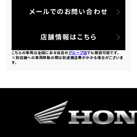
メールでのお問い合わせ
ホンダドリーム 所沢
ホンダドリーム 大宮
店舗情報はこちら
ホンダドリーム 狭山
こちらの車両は全国にある当店の
グループ店
でも商談可能です。
※別店舗への車両移動の際は別途搬送費がかかる場合がございま
す。
ホンダドリーム 東浦和
ホンダドリーム 草加
ホンダドリーム 新座
茨城県
ホンダドリーム 水戸北