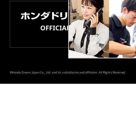
©Honda Dream Japan Co., Ltd. and its subsidiaries and affiliates. All Rights Reserved.