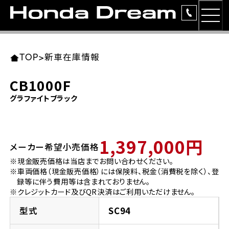
MEN
TOP
東北エリア 店舗一覧
関東エリア 店舗一覧
中部エリア 店舗一覧
近畿エリア 店舗一覧
中国・四国エリア 店舗一覧
九州エリア 店舗一覧
TOP
>
新車在庫情報
簡易お見積り
CB1000F
岩手県
東京都
愛知県
大阪府
岡山県
福岡県
グラファイトブラック
ラインアップ
ホンダドリーム 盛岡
ホンダドリーム 世田谷
ホンダドリーム 名古屋中央
ホンダドリーム 堺
ホンダドリーム 岡山
ホンダドリーム 博多
安心のサービス
1,397,000円
メーカー希望小売価格
ホンダドリーム 西東京
ホンダドリーム 名古屋南
ホンダドリーム 箕面
ホンダドリーム 福岡東
レンタルバイク
宮城県
広島県
※現金販売価格は当店までお問い合わせください。
※車両価格（現金販売価格）には保険料、税金（消費税を除く）、登
ホンダドリーム 練馬
ホンダドリーム 小牧
ホンダドリーム 藤井寺
ホンダドリーム 久留米
洋用品
録等に伴う費用等は含まれておりません。
ホンダドリーム 仙台泉
ホンダドリーム 広島
※クレジットカード及びQR決済はご利用いただけません。
ホンダドリーム 板橋
ホンダドリーム 名古屋東
ホンダドリーム 東淀川
ホンダドリーム 福岡春日
イベント
型式
SC94
ホンダドリーム 宮城岩沼
ホンダドリーム 福山