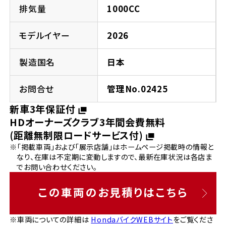
法人向けサービス
ホンダドリーム 葛飾
ホンダドリーム 一宮
ホンダドリーム 豊中
ホンダドリーム 福岡西
排気量
1000CC
福島県
徳島県
お問い合わせ
ホンダドリーム 大田
ホンダドリーム 豊橋
モデルイヤー
2026
京都府
熊本県
ホンダドリーム 郡山
ホンダドリーム 徳島
製造国名
日本
ホンダドリーム 立川
ホンダドリーム 名古屋上小田井
ホンダドリーム 京都伏見
ホンダドリーム 熊本
香川県
お問合せ
管理No.02425
ホンダドリーム 京都右京
神奈川県
岐阜県
新車3年保証付
ホンダドリーム 高松
HDオーナーズクラブ3年間会費無料
ホンダドリーム 磯子
ホンダドリーム 岐阜
ホンダドリーム 京都北山
(距離無制限ロードサービス付)
※「掲載車両」および「展示店舗」はホームページ掲載時の情報と
高知県
ホンダドリーム 横浜都筑
なり、在庫は不定期に変動しますので、最新在庫状況は各店ま
兵庫県
でお問い合わせください。
ホンダドリーム 高知
ホンダドリーム 横浜旭
ホンダドリーム 神戸灘
この車両のお見積りはこちら
ホンダドリーム 川崎宮前
ホンダドリーム 尼崎
※車両についての詳細は
HondaバイクWEBサイト
をご覧くださ