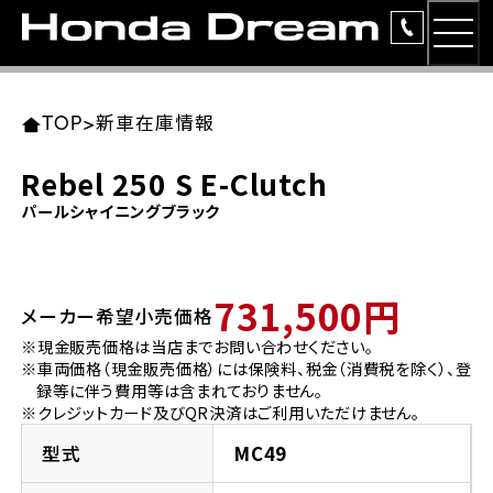
MEN
TOP
東北エリア 店舗一覧
関東エリア 店舗一覧
中部エリア 店舗一覧
近畿エリア 店舗一覧
中国・四国エリア 店舗一覧
九州エリア 店舗一覧
TOP
>
新車在庫情報
簡易お見積り
Rebel 250 S E-Clutch
岩手県
東京都
愛知県
大阪府
岡山県
福岡県
パールシャイニングブラック
ラインアップ
ホンダドリーム 盛岡
ホンダドリーム 世田谷
ホンダドリーム 名古屋中央
ホンダドリーム 堺
ホンダドリーム 岡山
ホンダドリーム 博多
安心のサービス
731,500円
メーカー希望小売価格
ホンダドリーム 西東京
ホンダドリーム 名古屋南
ホンダドリーム 箕面
ホンダドリーム 福岡東
レンタルバイク
宮城県
広島県
※現金販売価格は当店までお問い合わせください。
※車両価格（現金販売価格）には保険料、税金（消費税を除く）、登
ホンダドリーム 練馬
ホンダドリーム 小牧
ホンダドリーム 藤井寺
ホンダドリーム 久留米
洋用品
録等に伴う費用等は含まれておりません。
ホンダドリーム 仙台泉
ホンダドリーム 広島
※クレジットカード及びQR決済はご利用いただけません。
ホンダドリーム 板橋
ホンダドリーム 名古屋東
ホンダドリーム 東淀川
ホンダドリーム 福岡春日
イベント
型式
MC49
ホンダドリーム 宮城岩沼
ホンダドリーム 福山