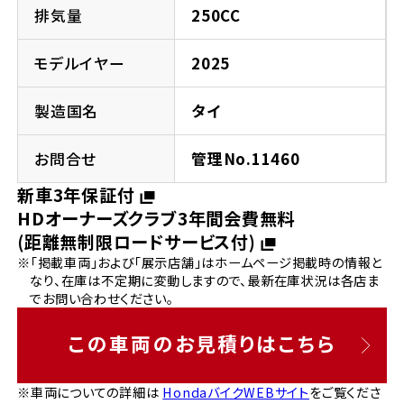
法人向けサービス
ホンダドリーム 葛飾
ホンダドリーム 一宮
ホンダドリーム 豊中
ホンダドリーム 福岡西
排気量
250CC
福島県
徳島県
お問い合わせ
ホンダドリーム 大田
ホンダドリーム 豊橋
モデルイヤー
2025
京都府
熊本県
ホンダドリーム 郡山
ホンダドリーム 徳島
製造国名
タイ
ホンダドリーム 立川
ホンダドリーム 名古屋上小田井
ホンダドリーム 京都伏見
ホンダドリーム 熊本
香川県
お問合せ
管理No.11460
ホンダドリーム 京都右京
神奈川県
岐阜県
新車3年保証付
ホンダドリーム 高松
HDオーナーズクラブ3年間会費無料
ホンダドリーム 磯子
ホンダドリーム 岐阜
ホンダドリーム 京都北山
(距離無制限ロードサービス付)
※「掲載車両」および「展示店舗」はホームページ掲載時の情報と
高知県
ホンダドリーム 横浜都筑
なり、在庫は不定期に変動しますので、最新在庫状況は各店ま
兵庫県
でお問い合わせください。
ホンダドリーム 高知
ホンダドリーム 横浜旭
ホンダドリーム 神戸灘
この車両のお見積りはこちら
ホンダドリーム 川崎宮前
ホンダドリーム 尼崎
※車両についての詳細は
HondaバイクWEBサイト
をご覧くださ