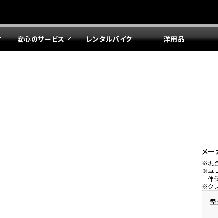
安心のサービス
レンタルバイク
洋用品
リア 店舗一覧
リア 店舗一覧
リア 店舗一覧
リア 店舗一覧
四国エリア 店舗一覧
リア 店舗一覧
県
都
県
府
県
県
ドリーム 盛岡
ドリーム 世田谷
ドリーム 名古屋中央
ドリーム 堺
ドリーム 岡山
ドリーム 博多
ホンダドリーム 西東京
ホンダドリーム 名古屋南
ホンダドリーム 箕面
ホンダドリーム 福岡東
ドリーム 練馬
ドリーム 小牧
ドリーム 藤井寺
ドリーム 久留米
ホンダドリーム 板橋
ホンダドリーム 名古屋東
ホンダドリーム 東淀川
ホンダドリーム 福岡春日
県
県
ドリーム 葛飾
ドリーム 一宮
ドリーム 豊中
ドリーム 福岡西
ホンダドリーム 大田
ホンダドリーム 豊橋
ドリーム 仙台泉
ドリーム 広島
ホンダドリーム 宮城岩沼
ホンダドリーム 福山
メー
※現
ドリーム 立川
ドリーム 名古屋上小田井
※車
府
県
県
県
伴
※ク
ドリーム 京都伏見
ドリーム 熊本
ホンダドリーム 京都右京
川県
県
ドリーム 郡山
ドリーム 徳島
型
ドリーム 磯子
ドリーム 岐阜
ドリーム 京都北山
ホンダドリーム 横浜都筑