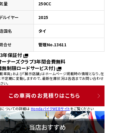
気量
250CC
デルイヤー
2025
造国名
タイ
園
問合せ
管理No.13611
3年保証付
オーナーズクラブ3年間会費無料
離無制限ロードサービス付)
掲載車両」および「展示店舗」はホームページ掲載時の情報となり、在
は不定期に変動しますので、最新在庫状況は各店までお問い合わせ
さい。
この車両のお見積りはこちら
両についての詳細は
HondaバイクWEBサイト
をご覧ください