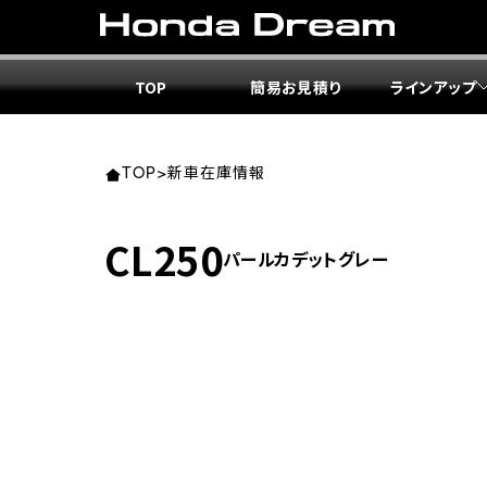
TOP
簡易お見積り
ラインアップ
東北エ
関東エ
中部エ
近畿エ
中国・
九州エ
岩手
東京
愛知
大阪
岡山
福岡
TOP
>
新車在庫情報
ホンダ
ホンダ
ホンダ
ホンダ
ホンダ
ホンダ
CL250
パールカデットグレー
ホンダ
ホンダ
ホンダ
ホンダ
宮城
広島
ホンダ
ホンダ
ホンダ
ホンダ
ホンダ
ホンダ
ホンダ
ホンダ
京都
熊本
福島
徳島
ホンダ
ホンダ
神奈
岐阜
ホンダ
ホンダ
ホンダ
ホンダ
ホンダ