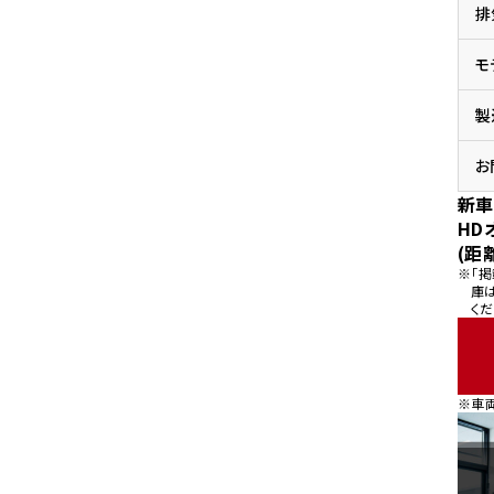
排
県
ドリーム 横浜旭
ホンダドリーム 川崎宮前
県
モ
ドリーム 高松
ドリーム 横浜緑
ドリーム 神戸灘
ホンダドリーム 尼崎
製
県
ドリーム 姫路
ホンダドリーム 西宮甲子
県
お
ドリーム 高知
新車
ドリーム 船橋
ホンダドリーム 松戸
HD
県
(距
ドリーム 蘇我
※「
ドリーム 奈良
庫
くだ
県
ドリーム ふかや花園
ホンダドリーム 鴻巣
※車
ドリーム 所沢
ホンダドリーム 大宮
ドリーム 狭山
ホンダドリーム 東浦和