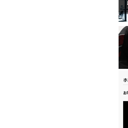
ドリーム 草加
ホンダドリーム 新座
県
ドリーム 水戸北
ホ
お