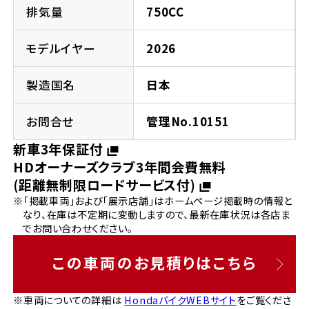
法人向けサービス
ホンダドリーム 葛飾
ホンダドリーム 一宮
ホンダドリーム 豊中
ホンダドリーム 福岡西
排気量
750CC
福島県
徳島県
お問い合わせ
ホンダドリーム 大田
ホンダドリーム 豊橋
モデルイヤー
2026
京都府
熊本県
ホンダドリーム 郡山
ホンダドリーム 徳島
製造国名
日本
ホンダドリーム 立川
ホンダドリーム 名古屋上小田井
ホンダドリーム 京都伏見
ホンダドリーム 熊本
香川県
お問合せ
管理No.10151
ホンダドリーム 京都右京
神奈川県
岐阜県
新車3年保証付
ホンダドリーム 高松
HDオーナーズクラブ3年間会費無料
ホンダドリーム 磯子
ホンダドリーム 岐阜
ホンダドリーム 京都北山
(距離無制限ロードサービス付)
※「掲載車両」および「展示店舗」はホームページ掲載時の情報と
高知県
ホンダドリーム 横浜都筑
なり、在庫は不定期に変動しますので、最新在庫状況は各店ま
兵庫県
でお問い合わせください。
ホンダドリーム 高知
ホンダドリーム 横浜旭
ホンダドリーム 神戸灘
この車両のお見積りはこちら
ホンダドリーム 川崎宮前
ホンダドリーム 尼崎
※車両についての詳細は
HondaバイクWEBサイト
をご覧くださ