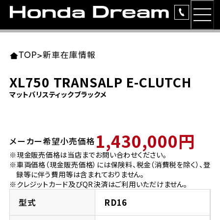
MEN
TOP
東北エリア 店舗一覧
関東エリア 店舗一覧
中部エリア 店舗一覧
近畿エリア 店舗一覧
中国・四国エリア 店舗一覧
九州エリア 店舗一覧
TOP
>
新車在庫情報
簡易お見積り
XL750 TRANSALP E-CLUTCH
岩手県
東京都
愛知県
大阪府
岡山県
福岡県
マットバリスティックブラックメ
ラインアップ
ホンダドリーム 盛岡
ホンダドリーム 世田谷
ホンダドリーム 名古屋中央
ホンダドリーム 堺
ホンダドリーム 岡山
ホンダドリーム 博多
安心のサービス
1,430,000円
メーカー希望小売価格
ホンダドリーム 西東京
ホンダドリーム 名古屋南
ホンダドリーム 箕面
ホンダドリーム 福岡東
レンタルバイク
宮城県
広島県
※現金販売価格は当店までお問い合わせください。
※車両価格（現金販売価格）には保険料、税金（消費税を除く）、登
ホンダドリーム 練馬
ホンダドリーム 小牧
ホンダドリーム 藤井寺
ホンダドリーム 久留米
洋用品
録等に伴う費用等は含まれておりません。
ホンダドリーム 仙台泉
ホンダドリーム 広島
※クレジットカード及びQR決済はご利用いただけません。
ホンダドリーム 板橋
ホンダドリーム 名古屋東
ホンダドリーム 東淀川
ホンダドリーム 福岡春日
イベント
型式
RD16
ホンダドリーム 宮城岩沼
ホンダドリーム 福山