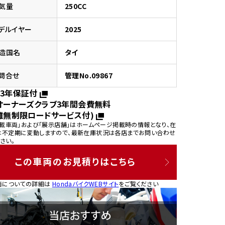
気量
250CC
デルイヤー
2025
造国名
タイ
園
問合せ
管理No.09867
3年保証付
オーナーズクラブ3年間会費無料
離無制限ロードサービス付)
掲載車両」および「展示店舗」はホームページ掲載時の情報となり、在
は不定期に変動しますので、最新在庫状況は各店までお問い合わせ
さい。
この車両のお見積りはこちら
両についての詳細は
HondaバイクWEBサイト
をご覧ください