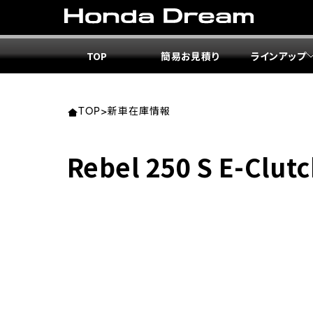
TOP
簡易お見積り
ラインアップ
東北エ
関東エ
中部エ
近畿エ
中国・
九州エ
岩手
東京
愛知
大阪
岡山
福岡
TOP
>
新車在庫情報
ホンダ
ホンダ
ホンダ
ホンダ
ホンダ
ホンダ
Rebel 250 S E-Clut
ホンダ
ホンダ
ホンダ
ホンダ
宮城
広島
ホンダ
ホンダ
ホンダ
ホンダ
ホンダ
ホンダ
ホンダ
ホンダ
京都
熊本
福島
徳島
ホンダ
ホンダ
神奈
岐阜
ホンダ
ホンダ
ホンダ
ホンダ
ホンダ