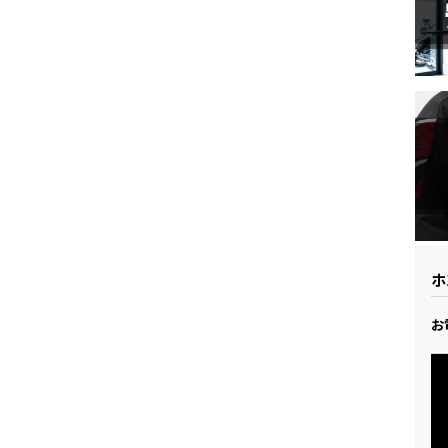
ドリーム 草加
ホンダドリーム 新座
県
ドリーム 水戸北
ホ
お