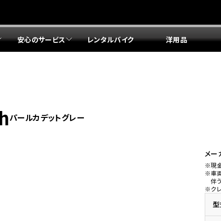
安心のサービス
レンタルバイク
洋用品
リア 店舗一覧
リア 店舗一覧
リア 店舗一覧
リア 店舗一覧
四国エリア 店舗一覧
リア 店舗一覧
県
都
県
府
県
県
ドリーム 盛岡
ドリーム 世田谷
ドリーム 名古屋中央
ドリーム 堺
ドリーム 岡山
ドリーム 博多
ホンダドリーム 西東京
ホンダドリーム 名古屋南
ホンダドリーム 箕面
ホンダドリーム 福岡東
ch
パールカデットグレー
ドリーム 練馬
ドリーム 小牧
ドリーム 藤井寺
ドリーム 久留米
ホンダドリーム 板橋
ホンダドリーム 名古屋東
ホンダドリーム 東淀川
ホンダドリーム 福岡春日
県
県
ドリーム 葛飾
ドリーム 一宮
ドリーム 豊中
ドリーム 福岡西
ホンダドリーム 大田
ホンダドリーム 豊橋
ドリーム 仙台泉
ドリーム 広島
ホンダドリーム 宮城岩沼
ホンダドリーム 福山
メー
※現
ドリーム 立川
ドリーム 名古屋上小田井
※車
府
県
県
県
伴
※ク
ドリーム 京都伏見
ドリーム 熊本
ホンダドリーム 京都右京
川県
県
ドリーム 郡山
ドリーム 徳島
型
ドリーム 磯子
ドリーム 岐阜
ドリーム 京都北山
ホンダドリーム 横浜都筑