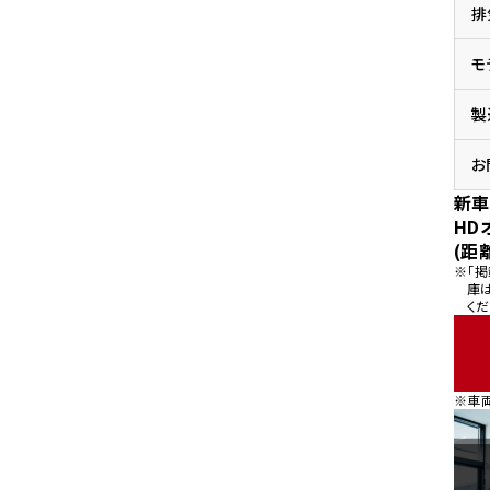
排
県
ドリーム 横浜旭
ホンダドリーム 川崎宮前
県
モ
ドリーム 高松
ドリーム 横浜緑
ドリーム 神戸灘
ホンダドリーム 尼崎
製
県
ドリーム 姫路
ホンダドリーム 西宮甲子
県
お
ドリーム 高知
新車
ドリーム 船橋
ホンダドリーム 松戸
HD
県
(距
ドリーム 蘇我
※「
ドリーム 奈良
庫
くだ
県
ドリーム ふかや花園
ホンダドリーム 鴻巣
※車
ドリーム 所沢
ホンダドリーム 大宮
ドリーム 狭山
ホンダドリーム 東浦和