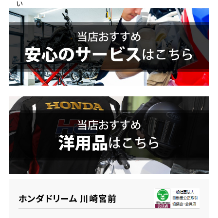
い
ホンダドリーム 横浜緑
ホンダドリーム 姫路
ホンダドリーム 西宮甲子園
千葉県
ホンダドリーム 船橋
奈良県
ホンダドリーム 松戸
ホンダドリーム 奈良
ホンダドリーム 蘇我
埼玉県
ホンダドリーム ふかや花園
ホンダドリーム 川崎宮前
ホンダドリーム 鴻巣