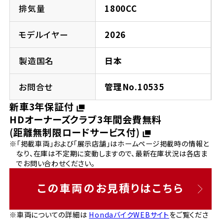
法人向けサービス
ホンダドリーム 葛飾
ホンダドリーム 一宮
ホンダドリーム 豊中
ホンダドリーム 福岡西
排気量
1800CC
福島県
徳島県
お問い合わせ
ホンダドリーム 大田
ホンダドリーム 豊橋
モデルイヤー
2026
京都府
熊本県
ホンダドリーム 郡山
ホンダドリーム 徳島
製造国名
日本
ホンダドリーム 立川
ホンダドリーム 名古屋上小田井
ホンダドリーム 京都伏見
ホンダドリーム 熊本
香川県
お問合せ
管理No.10535
ホンダドリーム 京都右京
神奈川県
岐阜県
新車3年保証付
ホンダドリーム 高松
HDオーナーズクラブ3年間会費無料
ホンダドリーム 磯子
ホンダドリーム 岐阜
ホンダドリーム 京都北山
(距離無制限ロードサービス付)
※「掲載車両」および「展示店舗」はホームページ掲載時の情報と
高知県
ホンダドリーム 横浜都筑
なり、在庫は不定期に変動しますので、最新在庫状況は各店ま
兵庫県
でお問い合わせください。
ホンダドリーム 高知
ホンダドリーム 横浜旭
ホンダドリーム 神戸灘
この車両のお見積りはこちら
ホンダドリーム 川崎宮前
ホンダドリーム 尼崎
※車両についての詳細は
HondaバイクWEBサイト
をご覧くださ