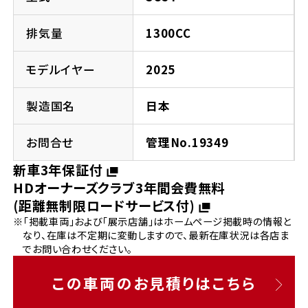
法人向けサービス
ホンダドリーム 葛飾
ホンダドリーム 一宮
ホンダドリーム 豊中
ホンダドリーム 福岡西
福島県
徳島県
排気量
1300CC
お問い合わせ
ホンダドリーム 大田
ホンダドリーム 豊橋
京都府
熊本県
モデルイヤー
2025
ホンダドリーム 郡山
ホンダドリーム 徳島
ホンダドリーム 立川
ホンダドリーム 名古屋上小田井
ホンダドリーム 京都伏見
ホンダドリーム 熊本
製造国名
日本
香川県
ホンダドリーム 京都右京
神奈川県
岐阜県
お問合せ
管理No.19349
ホンダドリーム 高松
新車3年保証付
ホンダドリーム 磯子
ホンダドリーム 岐阜
ホンダドリーム 京都北山
HDオーナーズクラブ3年間会費無料
(距離無制限ロードサービス付)
高知県
ホンダドリーム 横浜都筑
※「掲載車両」および「展示店舗」はホームページ掲載時の情報と
兵庫県
なり、在庫は不定期に変動しますので、最新在庫状況は各店ま
ホンダドリーム 高知
ホンダドリーム 横浜旭
でお問い合わせください。
ホンダドリーム 神戸灘
この車両のお見積りはこちら
ホンダドリーム 川崎宮前
ホンダドリーム 尼崎