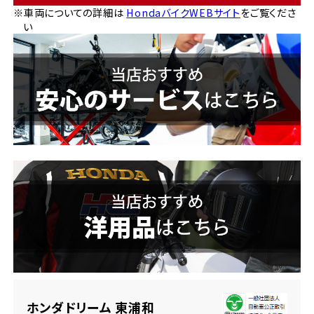
※車両についての詳細は
HondaバイクWEBサイト
をご覧くださ
ホンダドリーム 横浜緑
い
ホンダドリーム 姫路
ホンダドリーム 西宮甲子園
千葉県
ホンダドリーム 船橋
奈良県
ホンダドリーム 松戸
ホンダドリーム 奈良
ホンダドリーム 蘇我
埼玉県
ホンダドリーム ふかや花園
ホンダドリーム 東浦和
ホンダドリーム 鴻巣