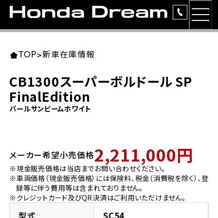
MEN
TOP
東北エリア 店舗一覧
関東エリア 店舗一覧
中部エリア 店舗一覧
近畿エリア 店舗一覧
中国・四国エリア 店舗一覧
九州エリア 店舗一覧
TOP
>
新車在庫情報
簡易お見積り
CB1300スーパーボルドール SP
岩手県
東京都
愛知県
大阪府
岡山県
福岡県
FinalEdition
ラインアップ
パールサンビームホワイト
ホンダドリーム 盛岡
ホンダドリーム 世田谷
ホンダドリーム 名古屋中央
ホンダドリーム 堺
ホンダドリーム 岡山
ホンダドリーム 博多
安心のサービス
ホンダドリーム 西東京
ホンダドリーム 名古屋南
ホンダドリーム 箕面
ホンダドリーム 福岡東
レンタルバイク
2,211,000円
宮城県
広島県
メーカー希望小売価格
※現金販売価格は当店までお問い合わせください。
ホンダドリーム 練馬
ホンダドリーム 小牧
ホンダドリーム 藤井寺
ホンダドリーム 久留米
洋用品
※車両価格（現金販売価格）には保険料、税金（消費税を除く）、登
ホンダドリーム 仙台泉
ホンダドリーム 広島
録等に伴う費用等は含まれておりません。
ホンダドリーム 板橋
ホンダドリーム 名古屋東
ホンダドリーム 東淀川
ホンダドリーム 福岡春日
※クレジットカード及びQR決済はご利用いただけません。
イベント
ホンダドリーム 宮城岩沼
ホンダドリーム 福山
型式
SC54