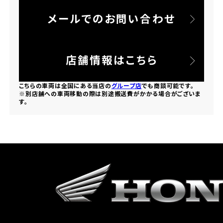
メールでのお問い合わせ
ホンダドリーム 所沢
ホンダドリーム 大宮
店舗情報はこちら
ホンダドリーム 狭山
こちらの車両は全国にある当店の
グループ店
でも商談可能です。
※別店舗への車両移動の際は別途搬送費がかかる場合がございま
す。
ホンダドリーム 東浦和
ホンダドリーム 草加
ホンダドリーム 新座
茨城県
ホンダドリーム 水戸北