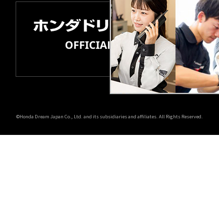
©Honda Dream Japan Co., Ltd. and its subsidiaries and affiliates. All Rights Reserved.