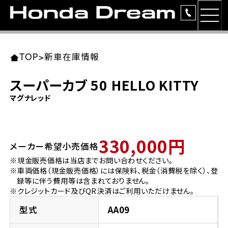
MEN
TOP
東北エリア 店舗一覧
関東エリア 店舗一覧
中部エリア 店舗一覧
近畿エリア 店舗一覧
中国・四国エリア 店舗一覧
九州エリア 店舗一覧
TOP
>
新車在庫情報
簡易お見積り
スーパーカブ 50 HELLO KITTY
岩手県
東京都
愛知県
大阪府
岡山県
福岡県
マグナレッド
ラインアップ
ホンダドリーム 盛岡
ホンダドリーム 世田谷
ホンダドリーム 名古屋中央
ホンダドリーム 堺
ホンダドリーム 岡山
ホンダドリーム 博多
安心のサービス
330,000円
メーカー希望小売価格
ホンダドリーム 西東京
ホンダドリーム 名古屋南
ホンダドリーム 箕面
ホンダドリーム 福岡東
レンタルバイク
宮城県
広島県
※現金販売価格は当店までお問い合わせください。
※車両価格（現金販売価格）には保険料、税金（消費税を除く）、登
ホンダドリーム 練馬
ホンダドリーム 小牧
ホンダドリーム 藤井寺
ホンダドリーム 久留米
洋用品
録等に伴う費用等は含まれておりません。
ホンダドリーム 仙台泉
ホンダドリーム 広島
※クレジットカード及びQR決済はご利用いただけません。
ホンダドリーム 板橋
ホンダドリーム 名古屋東
ホンダドリーム 東淀川
ホンダドリーム 福岡春日
イベント
型式
AA09
ホンダドリーム 宮城岩沼
ホンダドリーム 福山