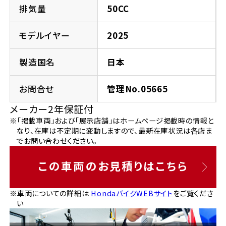
法人向けサービス
ホンダドリーム 葛飾
ホンダドリーム 一宮
ホンダドリーム 豊中
ホンダドリーム 福岡西
排気量
50CC
福島県
徳島県
お問い合わせ
ホンダドリーム 大田
ホンダドリーム 豊橋
モデルイヤー
2025
京都府
熊本県
ホンダドリーム 郡山
ホンダドリーム 徳島
製造国名
日本
ホンダドリーム 立川
ホンダドリーム 名古屋上小田井
ホンダドリーム 京都伏見
ホンダドリーム 熊本
香川県
お問合せ
管理No.05665
ホンダドリーム 京都右京
神奈川県
岐阜県
メーカー2年保証付
ホンダドリーム 高松
※「掲載車両」および「展示店舗」はホームページ掲載時の情報と
ホンダドリーム 磯子
ホンダドリーム 岐阜
ホンダドリーム 京都北山
なり、在庫は不定期に変動しますので、最新在庫状況は各店ま
でお問い合わせください。
高知県
ホンダドリーム 横浜都筑
兵庫県
この車両のお見積りはこちら
ホンダドリーム 高知
ホンダドリーム 横浜旭
ホンダドリーム 神戸灘
※車両についての詳細は
HondaバイクWEBサイト
をご覧くださ
い
ホンダドリーム 川崎宮前
ホンダドリーム 尼崎