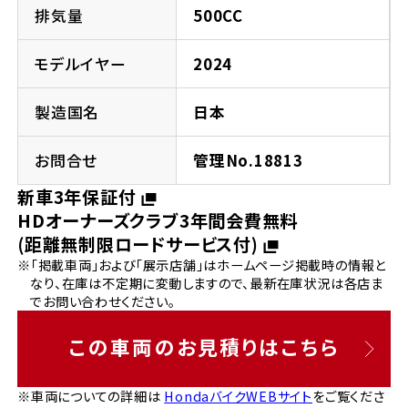
法人向けサービス
ホンダドリーム 葛飾
ホンダドリーム 一宮
ホンダドリーム 豊中
ホンダドリーム 福岡西
排気量
500CC
福島県
徳島県
お問い合わせ
ホンダドリーム 大田
ホンダドリーム 豊橋
モデルイヤー
2024
京都府
熊本県
ホンダドリーム 郡山
ホンダドリーム 徳島
製造国名
日本
ホンダドリーム 立川
ホンダドリーム 名古屋上小田井
ホンダドリーム 京都伏見
ホンダドリーム 熊本
香川県
お問合せ
管理No.18813
ホンダドリーム 京都右京
神奈川県
岐阜県
新車3年保証付
ホンダドリーム 高松
HDオーナーズクラブ3年間会費無料
ホンダドリーム 磯子
ホンダドリーム 岐阜
ホンダドリーム 京都北山
(距離無制限ロードサービス付)
※「掲載車両」および「展示店舗」はホームページ掲載時の情報と
高知県
ホンダドリーム 横浜都筑
なり、在庫は不定期に変動しますので、最新在庫状況は各店ま
兵庫県
でお問い合わせください。
ホンダドリーム 高知
ホンダドリーム 横浜旭
ホンダドリーム 神戸灘
この車両のお見積りはこちら
ホンダドリーム 川崎宮前
ホンダドリーム 尼崎
※車両についての詳細は
HondaバイクWEBサイト
をご覧くださ