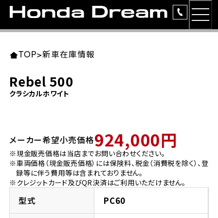
MEN
TOP
東北エリア 店舗一覧
関東エリア 店舗一覧
中部エリア 店舗一覧
近畿エリア 店舗一覧
中国・四国エリア 店舗一覧
九州エリア 店舗一覧
TOP
>
新車在庫情報
簡易お見積り
Rebel 500
岩手県
東京都
愛知県
大阪府
岡山県
福岡県
クラシカルホワイト
ラインアップ
ホンダドリーム 盛岡
ホンダドリーム 世田谷
ホンダドリーム 名古屋中央
ホンダドリーム 堺
ホンダドリーム 岡山
ホンダドリーム 博多
安心のサービス
924,000円
メーカー希望小売価格
ホンダドリーム 西東京
ホンダドリーム 名古屋南
ホンダドリーム 箕面
ホンダドリーム 福岡東
レンタルバイク
宮城県
広島県
※現金販売価格は当店までお問い合わせください。
※車両価格（現金販売価格）には保険料、税金（消費税を除く）、登
ホンダドリーム 練馬
ホンダドリーム 小牧
ホンダドリーム 藤井寺
ホンダドリーム 久留米
洋用品
録等に伴う費用等は含まれておりません。
ホンダドリーム 仙台泉
ホンダドリーム 広島
※クレジットカード及びQR決済はご利用いただけません。
ホンダドリーム 板橋
ホンダドリーム 名古屋東
ホンダドリーム 東淀川
ホンダドリーム 福岡春日
イベント
型式
PC60
ホンダドリーム 宮城岩沼
ホンダドリーム 福山