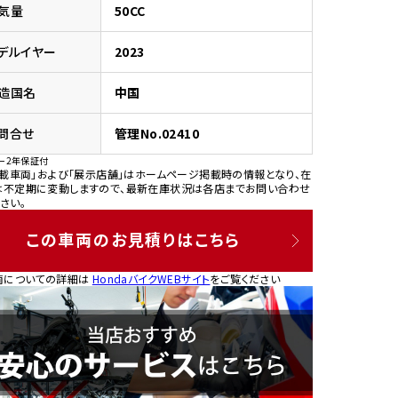
気量
50CC
デルイヤー
2023
造国名
中国
園
問合せ
管理No.02410
ー2年保証付
掲載車両」および「展示店舗」はホームページ掲載時の情報となり、在
は不定期に変動しますので、最新在庫状況は各店までお問い合わせ
さい。
この車両のお見積りはこちら
両についての詳細は
HondaバイクWEBサイト
をご覧ください