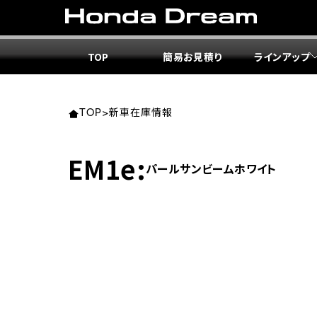
TOP
簡易お見積り
ラインアップ
東北エ
関東エ
中部エ
近畿エ
中国・
九州エ
岩手
東京
愛知
大阪
岡山
福岡
TOP
>
新車在庫情報
ホンダ
ホンダ
ホンダ
ホンダ
ホンダ
ホンダ
EM1e:
パールサンビームホワイト
ホンダ
ホンダ
ホンダ
ホンダ
宮城
広島
ホンダ
ホンダ
ホンダ
ホンダ
ホンダ
ホンダ
ホンダ
ホンダ
京都
熊本
福島
徳島
ホンダ
ホンダ
神奈
岐阜
ホンダ
ホンダ
ホンダ
ホンダ
ホンダ