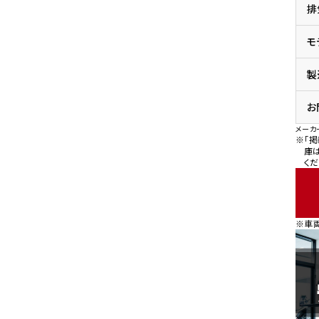
排
県
ドリーム 横浜旭
ホンダドリーム 川崎宮前
県
モ
ドリーム 高松
ドリーム 横浜緑
ドリーム 神戸灘
ホンダドリーム 尼崎
製
県
ドリーム 姫路
ホンダドリーム 西宮甲子
県
お
ドリーム 高知
メーカ
ドリーム 船橋
ホンダドリーム 松戸
※「
県
庫
くだ
ドリーム 蘇我
ドリーム 奈良
県
※車
ドリーム ふかや花園
ホンダドリーム 鴻巣
ドリーム 所沢
ホンダドリーム 大宮
ドリーム 狭山
ホンダドリーム 東浦和