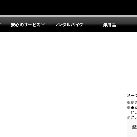
安心のサービス
レンタルバイク
洋用品
リア 店舗一覧
リア 店舗一覧
リア 店舗一覧
リア 店舗一覧
四国エリア 店舗一覧
リア 店舗一覧
県
都
県
府
県
県
ドリーム 盛岡
ドリーム 世田谷
ドリーム 名古屋中央
ドリーム 堺
ドリーム 岡山
ドリーム 博多
ホンダドリーム 西東京
ホンダドリーム 名古屋南
ホンダドリーム 箕面
ホンダドリーム 福岡東
ドリーム 練馬
ドリーム 小牧
ドリーム 藤井寺
ドリーム 久留米
ホンダドリーム 板橋
ホンダドリーム 名古屋東
ホンダドリーム 東淀川
ホンダドリーム 福岡春日
県
県
ドリーム 葛飾
ドリーム 一宮
ドリーム 豊中
ドリーム 福岡西
ホンダドリーム 大田
ホンダドリーム 豊橋
ドリーム 仙台泉
ドリーム 広島
ホンダドリーム 宮城岩沼
ホンダドリーム 福山
メー
※現
ドリーム 立川
ドリーム 名古屋上小田井
※車
府
県
県
県
伴
※ク
ドリーム 京都伏見
ドリーム 熊本
ホンダドリーム 京都右京
川県
県
ドリーム 郡山
ドリーム 徳島
型
ドリーム 磯子
ドリーム 岐阜
ドリーム 京都北山
ホンダドリーム 横浜都筑